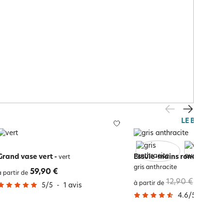
LE BLANC
Grand vase vert
-
Essuie-mains rond brod
vert
gris anthracite
59,90 €
à partir de
12,90 €
10,32
à partir de
5
/
5
-
1
avis
4.6
/
5
-
18