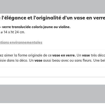
 l'élégance et l'originalité d'un vase en verr
- verre translucide coloris jaune ou violine.
 ø 14 x ht 24 cm.
tions environnementales
ez aimer la forme originale de ce
vase en verre.
Un
vase
très déc
aisie dans la déco. Un
vase
aussi beau avec ou sans fleurs. Une be