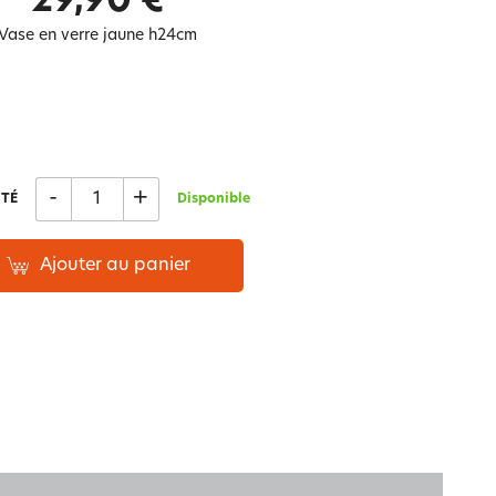
29,90 €
Notre marque Lauréat
Vase en verre jaune h24cm
rs et
ment
La gaze de coton
-
+
TÉ
Disponible
Ajouter au panier