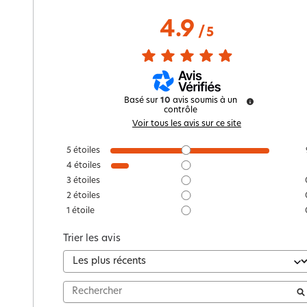
4.9
/
5
Basé sur
10
avis soumis à un
contrôle
Voir tous les avis sur ce site
5
étoiles
4
étoiles
3
étoiles
2
étoiles
1
étoile
Trier les avis