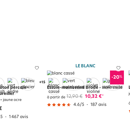
LE BLANC
%
-20
+
19
coton percale -
Essuie-mains rond brodé
-
blanc cassé
oreiller
12,90 €
10,32 €
*
à partir de
-
jaune ocre
4.6
/
5
-
187
avis
€
/
5
-
1 467
avis