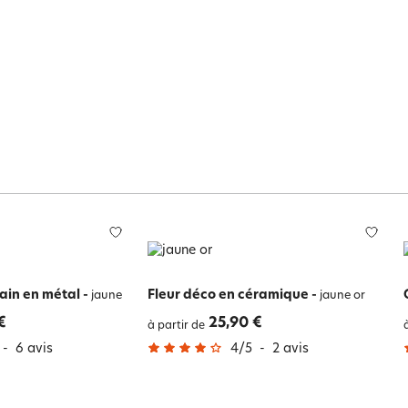
ain en métal
-
Fleur déco en céramique
-
jaune
jaune or
€
25,90 €
à partir de
-
6
avis
4
/
5
-
2
avis