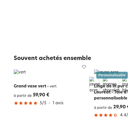
Souvent achetés ensemble
Grand vase vert
-
Linge de lit pur 
vert
Lauréat - Taie d'
59,90 €
à partir de
personnalisable
5
/
5
-
1
avis
29,90 
à partir de
4.4