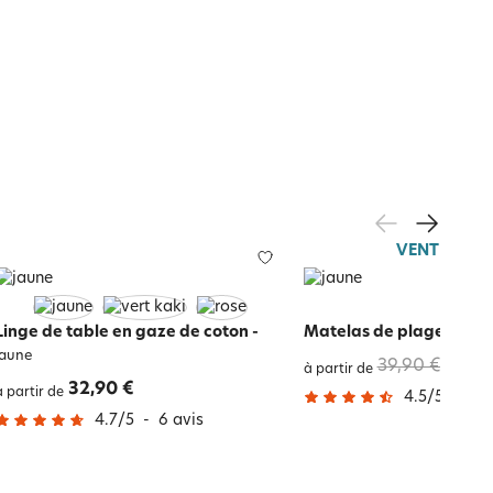
VENTE FLAS
Linge de table en gaze de coton
-
Matelas de plage trans
jaune
39,90 €
23,9
à partir de
32,90 €
à partir de
4.5
/
5
-
4
a
4.7
/
5
-
6
avis