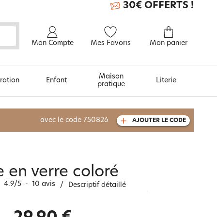
30€ OFFERTS !
Mon Compte
Mes Favoris
Mon panier
Maison
ration
Enfant
Literie
pratique
À découvrir aussi
avec le code
750826
AJOUTER LE CODE
Carte cadeau
 en verre coloré
4.9
/
5
-
10
avis
/
Descriptif détaillé