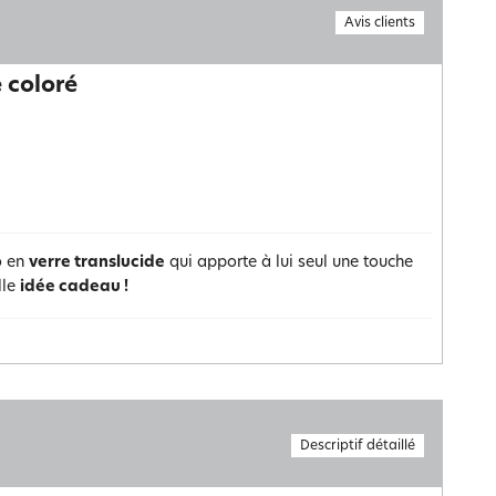
Avis clients
e coloré
o en
verre translucide
qui apporte à lui seul une touche
lle
idée cadeau !
Descriptif détaillé