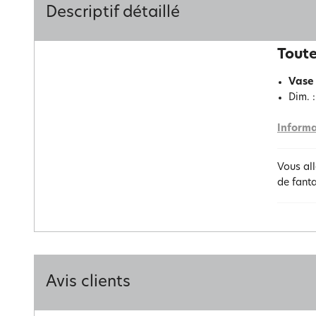
Descriptif détaillé
Toute
Vase 
Dim. :
Informa
Vous all
de fant
Avis clients