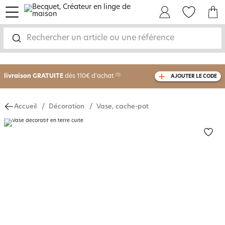
menu
Mon Compte
Mes Favoris
Mon panie
Rechercher un article ou une référence
-30% sur votre commande
dès 2 articles
achetés
livraison GRATUITE
dès 110€ d'achat
(1)
AJOUTER LE CODE
avec le code
750826
Accueil
Décoration
Vase, cache-pot