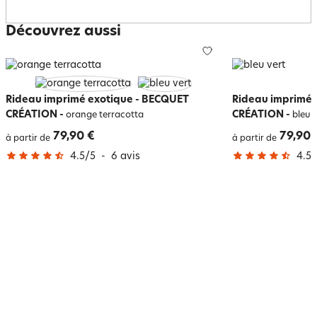
Découvrez aussi
Rideau imprimé exotique - BECQUET
Rideau imprimé 
CRÉATION
-
CRÉATION
-
orange terracotta
bleu v
79,90 €
79,90 
à partir de
à partir de
4.5
/
5
-
6
avis
4.5
/