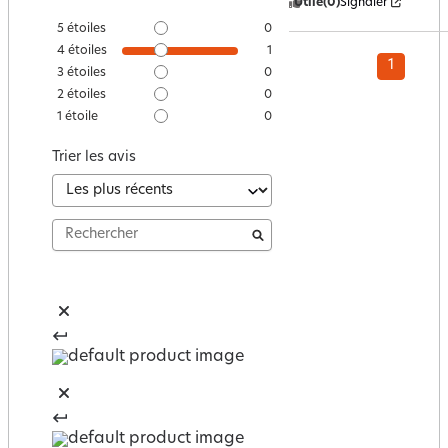
Utile
(0)
Signaler
5
étoiles
0
4
étoiles
1
1
3
étoiles
0
2
étoiles
0
1
étoile
0
Trier les avis