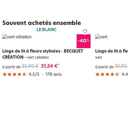
Souvent achetés ensemble
LE BLANC
%
-40
Linge de lit à fleurs stylisées - BECQUET
Linge de lit à f
CRÉATION
-
vert céladon
vert
35,90 €
21,54 €
35,90 
*
à partir de
à partir de
4.5
/
5
-
178
avis
4.4
/