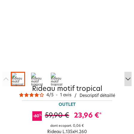
Rideau motif tropical
4
/
5
-
1
avis
/
Descriptif détaillé
OUTLET
59,90 €
23,96 €
*
%
-60
dont ecopart.
0,06 €
Rideau L.135xH.260