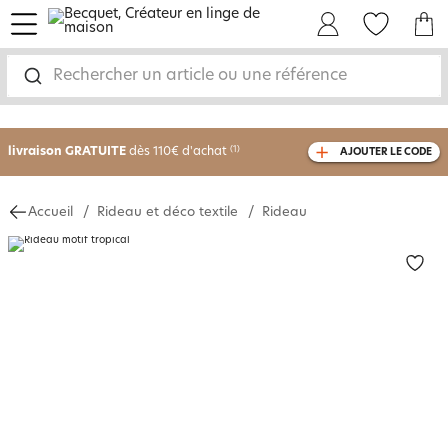
menu
Mon Compte
Mes Favoris
Mon panie
Rechercher un article ou une référence
-30% sur votre commande
dès 2 articles
achetés
livraison GRATUITE
dès 110€ d'achat
(1)
AJOUTER LE CODE
avec le code
750826
Accueil
Rideau et déco textile
Rideau