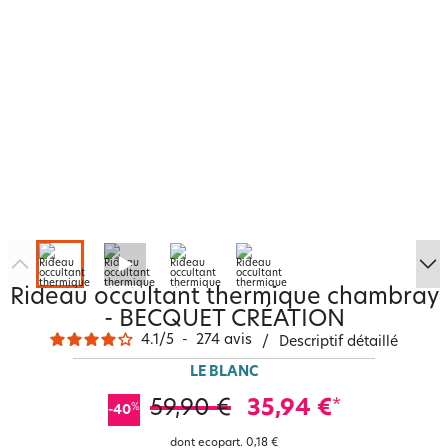
Rideau occultant thermique chambray
- BECQUET CRÉATION
4.1
/
5
-
274
avis
/
Descriptif détaillé
LE BLANC
59,90 €
35,94 €
*
%
-40
dont ecopart.
0,18 €