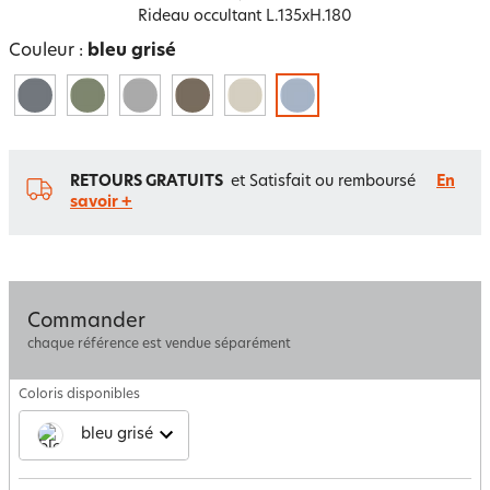
Rideau occultant L.135xH.180
Couleur :
bleu grisé
RETOURS GRATUITS
et Satisfait ou remboursé
En
savoir +
Commander
chaque référence est vendue séparément
Coloris disponibles
bleu grisé