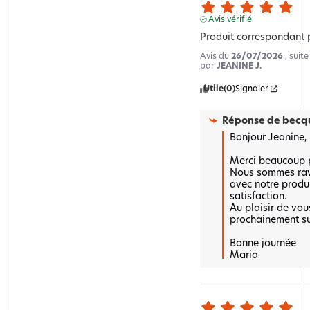
Avis vérifié
Produit correspondant p
Avis du
26/07/2026
, suit
par
JEANINE J.
Utile
(0)
Signaler
Réponse de
becqu
Bonjour Jeanine,

Merci beaucoup po
Nous sommes ravi
avec notre produi
satisfaction.  

Au plaisir de vous
prochainement sur
Bonne journée 

Maria