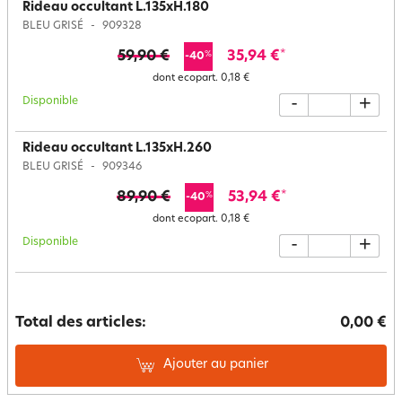
Rideau occultant L.135xH.180
BLEU GRISÉ
909328
59,90 €
35,94 €
*
%
-40
dont ecopart.
0,18 €
Disponible
-
+
Rideau occultant L.135xH.260
BLEU GRISÉ
909346
89,90 €
53,94 €
*
%
-40
dont ecopart.
0,18 €
Disponible
-
+
Total des articles:
0,00 €
Ajouter au panier