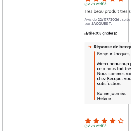
Avis vérifié
Très beau produit très s
Avis du
22/07/2026
, suit
par
JACQUES T.
Utile
(0)
Signaler
Réponse de
becqu
Bonjour Jacques,

Merci beaucoup p
cela nous fait très
Nous sommes ravi
chez Becquet vous
satisfaction.

Bonne journée.

Hélène
Avis vérifié