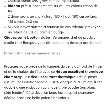
2
Qualité lourde 340 g/m
, tombé impeccable.
Rideau
prêt-à-poser monté sur œillets coloris canon de
fusil.
2 dimensions au choix : larg. 135 x haut. 180 cm ou larg.
135 x haut. 260 cm.
Si vous devez ajuster la hauteur de vos rideaux, prévoyez
un retrait de 8% au premier lavage.
Cliquez sur le bouton vidéo !
Véronique, chef de produit
textile chez Becquet, vous dit tout sur les rideaux occultants !
Informations environnementales
Protégez votre pièce de la lumière, du vent, du froid de l'hiver
et de la chaleur de l'été avec ce
rideau occultant thermique
chambray.
Le
rideau occultant thermique
prêt-à-poser
assure une isolation idéale : 100% opaque à la lumière, il est
doublé d'une enduction acrylique triple couche (uni blanc
côté fenêtre). Côté déco, un beau tissu aspect chambray
décliné dans une belle palette de coloris.