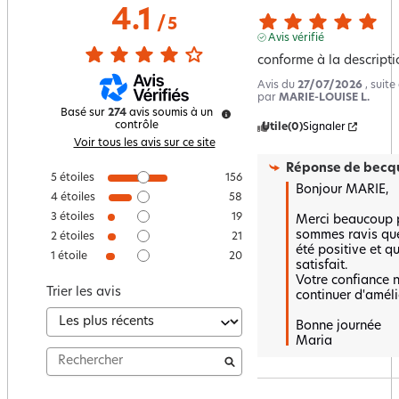
4.1
/
5
Avis vérifié
conforme à la descripti
Avis du
27/07/2026
, suit
par
MARIE-LOUISE L.
Basé sur
274
avis soumis à un
contrôle
Utile
(0)
Signaler
Voir tous les avis sur ce site
Réponse de
becqu
5
étoiles
156
Bonjour MARIE,

4
étoiles
58
3
étoiles
19
Merci beaucoup po
sommes ravis que 
2
étoiles
21
été positive et qu
1
étoile
20
satisfait.  

Votre confiance 
Trier les avis
continuer d'amélio
Bonne journée 

Maria