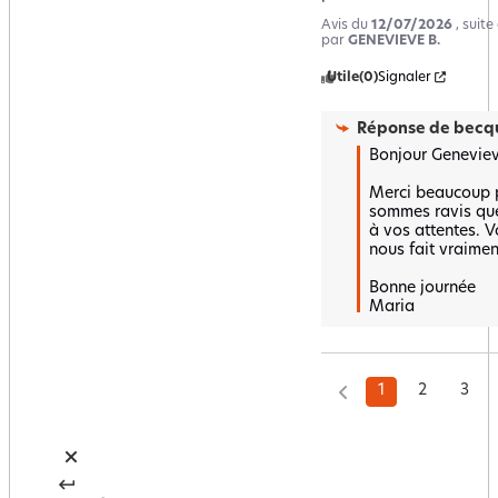
Avis du
12/07/2026
, suit
par
GENEVIEVE B.
Utile
(0)
Signaler
Réponse de
becqu
Bonjour Genevieve
Merci beaucoup po
sommes ravis que 
à vos attentes. 
nous fait vraiment 
Bonne journée 

Maria
1
2
3