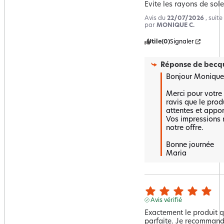
Evite les rayons de sole
Avis du
22/07/2026
, suit
par
MONIQUE C.
Utile
(0)
Signaler
Réponse de
becqu
Bonjour Monique,
Merci pour votre 
ravis que le prod
attentes et apport
Vos impressions n
notre offre.  

Bonne journée 

Maria
Avis vérifié
Exactement le produit qu
parfaite. Je recommande