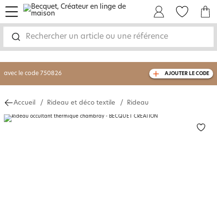
menu
Mon Compte
Mes Favoris
Mon panie
-30% sur votre commande
dès 2 articles
achetés
Rechercher un article ou une référence
livraison GRATUITE
dès 110€ d'achat
(1)
avec le code
750826
AJOUTER LE CODE
Accueil
Rideau et déco textile
Rideau