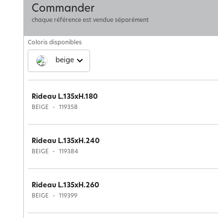
Commander
chaque référence est vendue séparément
Coloris disponibles
beige
Rideau L.135xH.180
BEIGE
119358
Rideau L.135xH.240
BEIGE
119384
Rideau L.135xH.260
BEIGE
119399