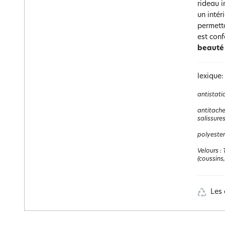
rideau i
un intér
permetta
est conf
beauté 
lexique:
antistati
antitach
salissure
polyester
Velours
:
(coussins,
Les 