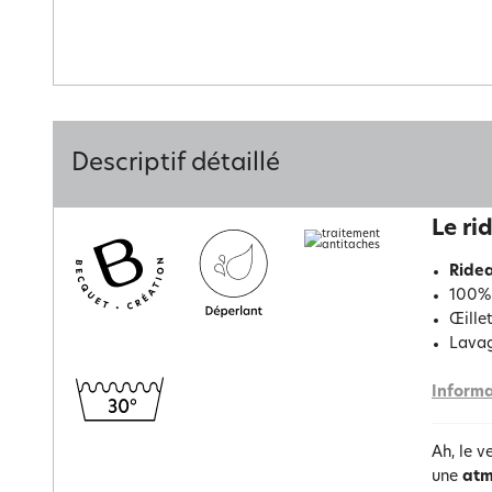
Descriptif détaillé
Le ri
Ridea
100% 
Œillet
Lavag
Informa
Ah, le v
une
atm