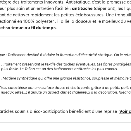
ntègre des traitements innovants. Antistatique, c'est la promesse 
ieur plus sain et un entretien facilité ;
antitache
(déperlant), les liq
nt de nettoyer rapidement les petites éclaboussures. Une tranquillit
ectionné en 100% polyester : il allie la douceur et le moelleux du 
et sa tenue au fil du temps.
que
:
Traitement destiné à réduire la formation d'électricité statique. On le re
e
:
Traitement préservant le textile des taches éventuelles. Les fibres protégées 
s plus facile. Le Teflon est un des traitements antitache les plus connus.
:
Matière synthétique qui offre une grande résistance, souplesse et mémoire the
Tissu caractérisé par une surface douce et chatoyante grâce à de petits poils 
 rideaux, jetés...) il ajoute un aspect chic et chaleureux à la décoration. Idéal a
articles soumis à éco-participation bénéficient d'une reprise
Voir 