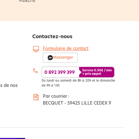
FIDÉLITÉ
Contactez-nous
Formulaire de contact
Messenger
Service
0.50
€ / min
0 892 399 399
+ prix appel
Du lundi au samedi de 8h à 20h et le dimanche
s de nos
de 9h à 13h
Par courrier :
BECQUET - 59425 LILLE CEDEX 9