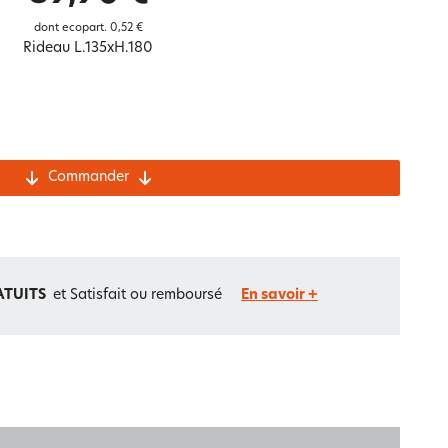
Notre marque Lauréat
dont ecopart.
0,52 €
Rideau L.135xH.180
rs et
ment
La gaze de coton
Commander
ATUITS
et Satisfait ou remboursé
En savoir +