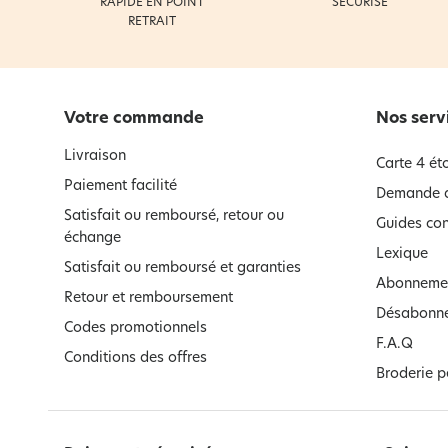
RAPIDE EN POINT
SÉCURISÉ
RETRAIT
Votre commande
Nos serv
Livraison
Carte 4 éto
Paiement facilité
Demande d
Satisfait ou remboursé, retour ou
Guides con
échange
Lexique
Satisfait ou remboursé et garanties
Abonnemen
Retour et remboursement
Désabonne
Codes promotionnels
F.A.Q
Conditions des offres
Broderie p