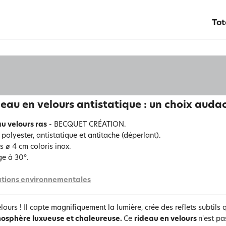
Tot
deau en velours antistatique : un choix auda
u velours ras
- BECQUET CRÉATION.
polyester, antistatique et antitache (déperlant).
s ø 4 cm coloris inox.
e à 30°.
tions environnementales
elours ! Il capte magnifiquement la lumière, crée des reflets subtils
osphère luxueuse et chaleureuse.
Ce
rideau en velours
n'est pa