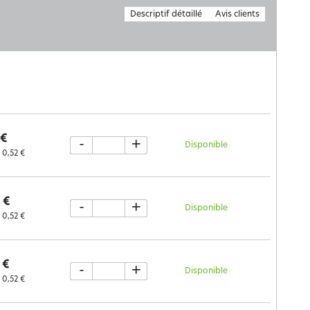
Descriptif détaillé
Avis clients
 €
-
+
Disponible
0,52 €
 €
-
+
Disponible
0,52 €
 €
-
+
Disponible
0,52 €