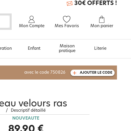
30€ OFFERTS !
Mon Compte
Mes Favoris
Mon panier
Maison
ration
Enfant
Literie
pratique
À découvrir aussi
avec le code
750826
AJOUTER LE CODE
Carte cadeau
eau velours ras
/
Descriptif détaillé
NOUVEAUTÉ
89,90 €