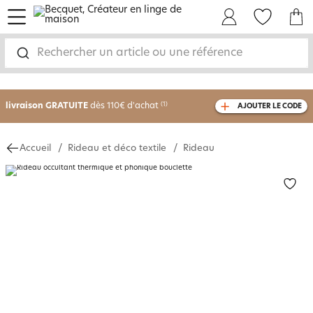
menu
Mon Compte
Mes Favoris
Mon panie
Rechercher un article ou une référence
-30% sur votre commande
dès 2 articles
achetés
livraison GRATUITE
dès 110€ d'achat
(1)
AJOUTER LE CODE
avec le code
750826
Accueil
Rideau et déco textile
Rideau