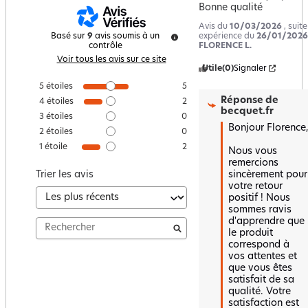
Bonne qualité
Avis du
10/03/2026
, suit
expérience du
26/01/2026
Basé sur
9
avis soumis à un
FLORENCE L.
contrôle
Voir tous les avis sur ce site
Utile
(0)
Signaler
5
étoiles
5
Réponse de
4
étoiles
2
becquet.fr
3
étoiles
0
Bonjour Florence,

2
étoiles
0
1
étoile
2
Nous vous 
remercions 
sincèrement pour 
Trier les avis
votre retour 
positif ! Nous 
sommes ravis 
d'apprendre que 
le produit 
correspond à 
vos attentes et 
que vous êtes 
satisfait de sa 
qualité. Votre 
satisfaction est 