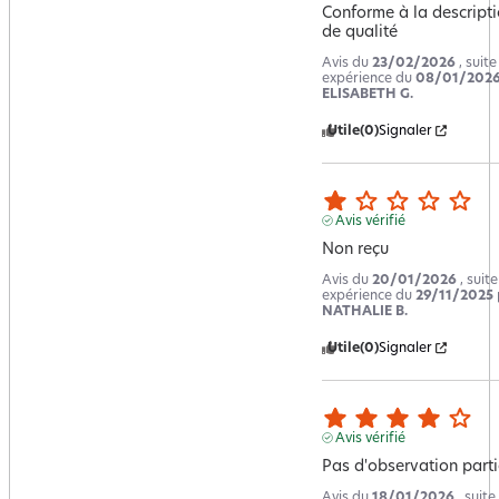
Conforme à la descriptio
de qualité
Avis du
23/02/2026
, suit
expérience du
08/01/202
ELISABETH G.
Utile
(0)
Signaler
Avis vérifié
Non reçu
Avis du
20/01/2026
, suit
expérience du
29/11/2025
NATHALIE B.
Utile
(0)
Signaler
Avis vérifié
Pas d'observation parti
Avis du
18/01/2026
, suite