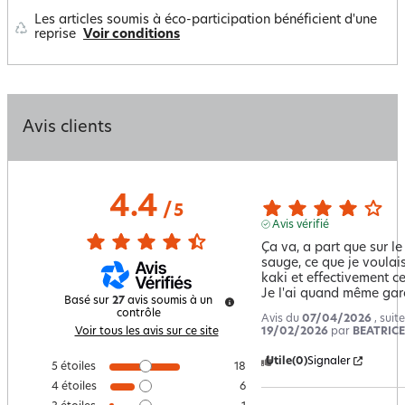
Les articles soumis à éco-participation bénéficient d'une
reprise
Voir conditions
Avis clients
4.4
/
5
Avis vérifié
Ça va, a part que sur le 
sauge, ce que je voulais 
kaki et effectivement ce
Je l'ai quand même gar
Basé sur
27
avis soumis à un
contrôle
Avis du
07/04/2026
, suit
19/02/2026
par
BEATRICE
Voir tous les avis sur ce site
Utile
(0)
Signaler
5
étoiles
18
4
étoiles
6