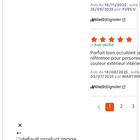
Avis du
16/11/2025
, suite
25/09/2025
par
YVES V.
Utile
(0)
Signaler
Avis vérifié
Parfait bien occultant 
référence pour personne
couleur extérieur intérie
Avis du
18/08/2025
, suit
05/07/2025
par
MARTINE
Utile
(0)
Signaler
1
2
3