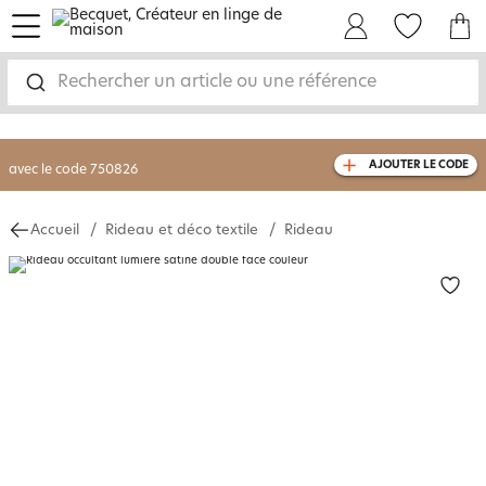
menu
Mon Compte
Mes Favoris
Mon panie
-30% sur votre commande
dès 2 articles
achetés
Rechercher un article ou une référence
livraison GRATUITE
dès 110€ d'achat
(1)
avec le code
750826
AJOUTER LE CODE
Accueil
Rideau et déco textile
Rideau