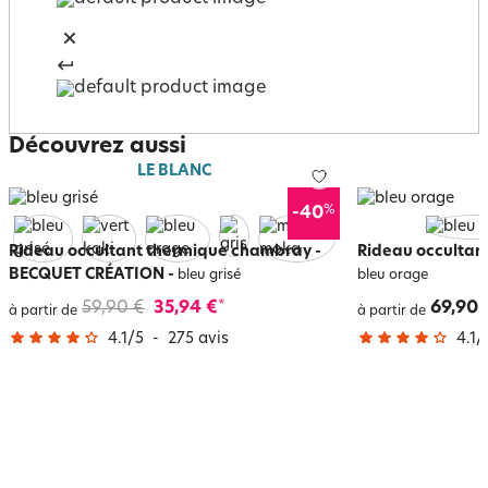
Découvrez aussi
LE BLANC
%
-40
Rideau occultant thermique chambray -
Rideau occultant
BECQUET CRÉATION
-
bleu grisé
bleu orage
59,90 €
35,94 €
69,90 
*
à partir de
à partir de
4.1
/
5
-
275
avis
4.1
/