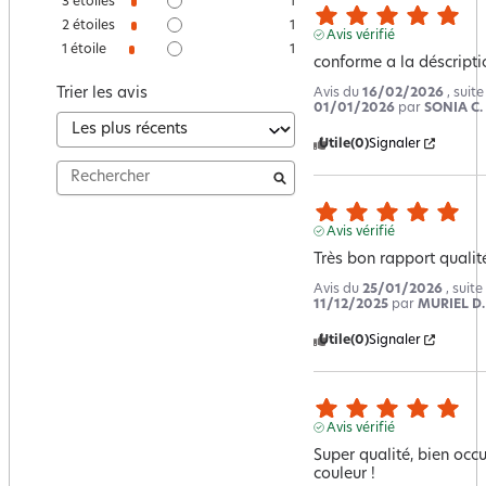
3
étoiles
1
2
étoiles
1
Avis vérifié
1
étoile
1
conforme a la déscriptio
Trier les avis
Avis du
16/02/2026
, suit
01/01/2026
par
SONIA C.
Utile
(0)
Signaler
Avis vérifié
Très bon rapport qualité
Avis du
25/01/2026
, suit
11/12/2025
par
MURIEL D.
Utile
(0)
Signaler
Avis vérifié
Super qualité, bien occul
couleur !