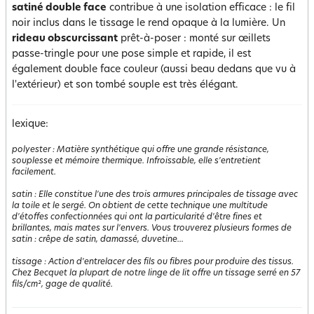
satiné double face
contribue à une isolation efficace : le fil
noir inclus dans le tissage le rend opaque à la lumière. Un
rideau obscurcissant
prêt-à-poser : monté sur œillets
passe-tringle pour une pose simple et rapide, il est
également double face couleur (aussi beau dedans que vu à
l'extérieur) et son tombé souple est très élégant.
lexique:
polyester
:
Matière synthétique qui offre une grande résistance,
souplesse et mémoire thermique. Infroissable, elle s'entretient
facilement.
satin
:
Elle constitue l'une des trois armures principales de tissage avec
la toile et le sergé. On obtient de cette technique une multitude
d'étoffes confectionnées qui ont la particularité d'être fines et
brillantes, mais mates sur l'envers. Vous trouverez plusieurs formes de
satin : crêpe de satin, damassé, duvetine...
tissage
:
Action d'entrelacer des fils ou fibres pour produire des tissus.
Chez Becquet la plupart de notre linge de lit offre un tissage serré en 57
fils/cm², gage de qualité.