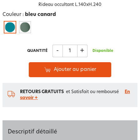
Rideau occultant L.140xH.240
Couleur :
bleu canard
-
+
QUANTITÉ
Disponible
Ajouter au panier
RETOURS GRATUITS
et Satisfait ou remboursé
En
savoir +
Descriptif détaillé