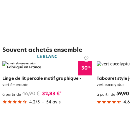
Souvent achetés ensemble
LE BLANC
%
-30
Linge de lit percale motif graphique
-
Tabouret style j
vert émeraude
vert eucalyptus
46,90 €
32,83 €
59,90 
*
à partir de
à partir de
4.2
/
5
-
54
avis
4.6
/