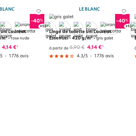
 BLANC
LE BLANC
%
%
-40
-40
+
17
+
17
e uni Lauréat
Linge de toilette uni Lauréat
g/m²
-
Essentiel - 420 g/m²
-
rose nude
gris galet
4,14 €
6,90 €
4,14 €
*
*
à partir de
5
-
1 776
avis
4.3
/
5
-
1 776
avis