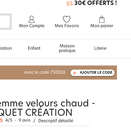
30€ OFFERTS !
Mon Compte
Mes Favoris
Mon panier
Maison
ration
Enfant
Literie
pratique
À découvrir aussi
avec le code
750826
AJOUTER LE CODE
Carte cadeau
emme velours chaud -
QUET CRÉATION
4
/
5
-
9
avis
/
Descriptif détaillé