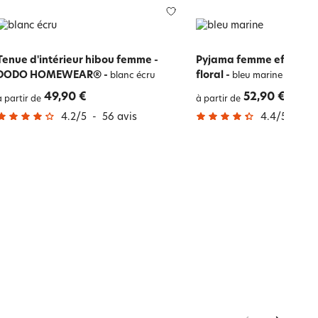
Tenue d'intérieur hibou femme -
Pyjama femme effet vel
DODO HOMEWEAR®
-
floral
-
blanc écru
bleu marine
49,90 €
52,90 €
à partir de
à partir de
4.2
/
5
-
56
avis
4.4
/
5
-
90