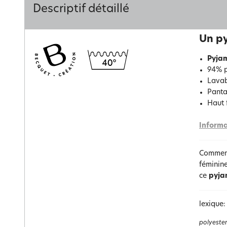
Descriptif détaillé
Un py
Pyja
94% p
Lavab
Pantal
Haut 
Informa
Comment
féminine
ce
pyja
lexique:
polyester