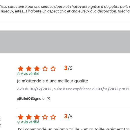
Tissu caractérisé par une surface douce et chatoyante grâce à de petits poils 
 rideaux, jetés...) il ajoute un aspect chic et chaleureux à la décoration. Idéal a
3
/
5
Avis vérifié
je m'attendais à une meilleur qualité
Avis du
30/12/2025
, suite à une expérience du
03/11/2025
par
E
Utile
(0)
Signaler
3
/
5
5
Avis vérifié
1
J'ai commandé un pyjama taille S et ça taille vraiment trop