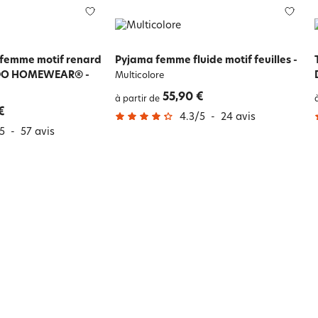
femme motif renard
Pyjama femme fluide motif feuilles
-
DODO HOMEWEAR®
-
Multicolore
55,90 €
à partir de
€
4.3
/
5
-
24
avis
5
-
57
avis