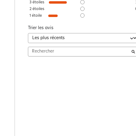
3
étoiles
2
étoiles
1
étoile
Trier les avis