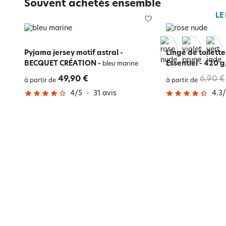
Souvent achetés ensemble
LE
Pyjama jersey motif astral -
Linge de toilett
BECQUET CRÉATION
-
Essentiel - 420 
bleu marine
49,90 €
6,90 €
à partir de
à partir de
4
/
5
-
31
avis
4.3
/