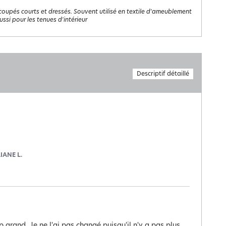
coupés courts et dressés. Souvent utilisé en textile d'ameublement
ussi pour les tenues d'intérieur
Descriptif détaillé
LIANE L.
 grand. Je ne l'ai pas changé puisqu'il n'y a pas plus 