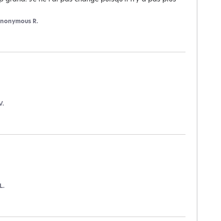
nonymous R.
V.
L.