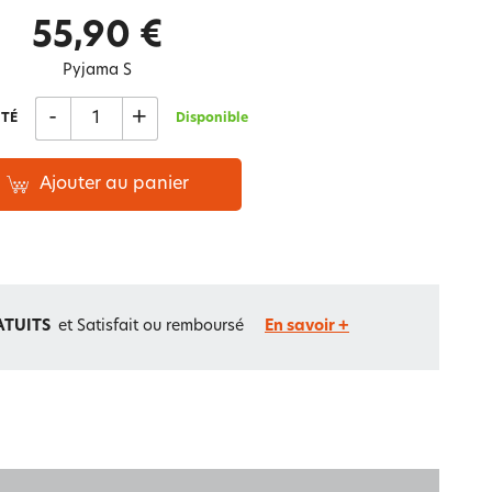
Notre marque Lauréat
55,90 €
Pyjama S
-
+
rs et
TÉ
Disponible
ment
La gaze de coton
Ajouter au panier
ATUITS
et Satisfait ou remboursé
En savoir +