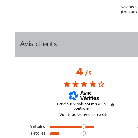
Velours
:
(coussins,
Avis clients
4
/
5
Basé sur
9
avis soumis à un
contrôle
Voir tous les avis sur ce site
5
étoiles
4
étoiles