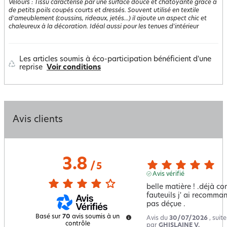
Velours
:
Tissu caractérisé par une surface douce et chatoyante grâce à
de petits poils coupés courts et dressés. Souvent utilisé en textile
d'ameublement (coussins, rideaux, jetés...) il ajoute un aspect chic et
chaleureux à la décoration. Idéal aussi pour les tenues d'intérieur
Les articles soumis à éco-participation bénéficient d'une
reprise
Voir conditions
Avis clients
3.8
/
5
Avis vérifié
belle matière ! .déjà 
fauteuils j' ai recomma
pas déçue .
Basé sur
70
avis soumis à un
Avis du
30/07/2026
, suit
contrôle
par
GHISLAINE V.