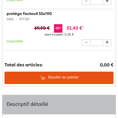
Disponible
-
+
protège fauteuil 55x190
GRIS
917781
69,90 €
52,43 €
*
%
-25
dont ecopart.
0,20 €
Disponible
-
+
Total des articles:
0,00 €
Ajouter au panier
Descriptif détaillé