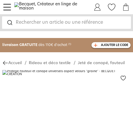
menu
Mon Compte
Mes Favoris
Mon panie
-30% sur votre commande
dès 2 articles
Rechercher un article ou une référence
achetés
livraison GRATUITE
dès 110€ d'achat
(1)
AJOUTER LE CODE
avec le code
750826
Accueil
Rideau et déco textile
Jeté de canapé, fauteuil