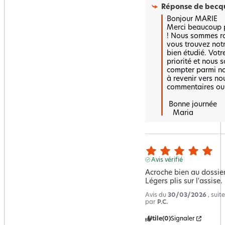
Réponse de
becqu
Bonjour MARIE 

Merci beaucoup po
! Nous sommes ra
vous trouvez notr
bien étudié. Votre
priorité et nous
compter parmi nos
à revenir vers no
commentaires ou 
 Bonne journée 

   Maria
Avis vérifié
Acroche bien au dossier.
Légers plis sur l'assise.
Avis du
30/03/2026
, sui
par
P.C.
Utile
(0)
Signaler