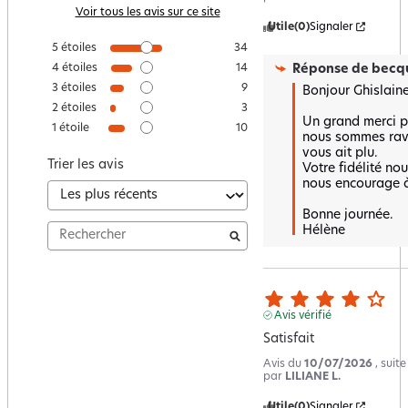
Voir tous les avis sur ce site
Utile
(0)
Signaler
5
étoiles
34
Réponse de
becqu
4
étoiles
14
3
étoiles
9
Bonjour Ghislaine,
2
étoiles
3
Un grand merci po
1
étoile
10
nous sommes ravi
vous ait plu.  

Trier les avis
Votre fidélité nous
nous encourage à 
Bonne journée.

Hélène
Avis vérifié
Satisfait
Avis du
10/07/2026
, suit
par
LILIANE L.
Utile
(0)
Signaler