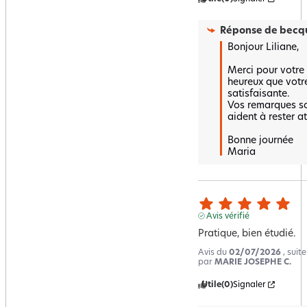
Réponse de
becqu
Bonjour Liliane,

Merci pour votre 
heureux que votre
satisfaisante.  

Vos remarques so
aident à rester att
Bonne journée 

Maria
Avis vérifié
Pratique, bien étudié.
Avis du
02/07/2026
, suit
par
MARIE JOSEPHE C.
Utile
(0)
Signaler