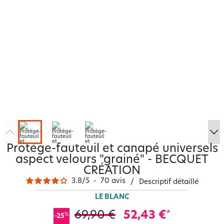
Protège-fauteuil et canapé universels
aspect velours "grainé" - BECQUET
CRÉATION
3.8
/
5
-
70
avis
/
Descriptif détaillé
LE BLANC
69,90 €
52,43 €
*
%
-25