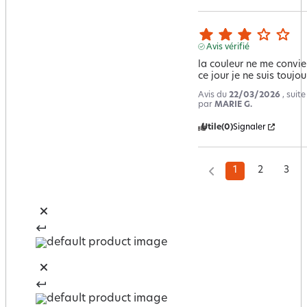
Avis vérifié
la couleur ne me convien
ce jour je ne suis touj
Avis du
22/03/2026
, suit
par
MARIE G.
Utile
(0)
Signaler
1
2
3