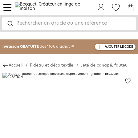
menu
Mon Compte
Mes Favoris
Mon panie
Rechercher un article ou une référence
-30% sur votre commande
dès 2 articles
achetés
livraison GRATUITE
dès 110€ d'achat
(1)
AJOUTER LE CODE
avec le code
750826
Accueil
Rideau et déco textile
Jeté de canapé, fauteuil