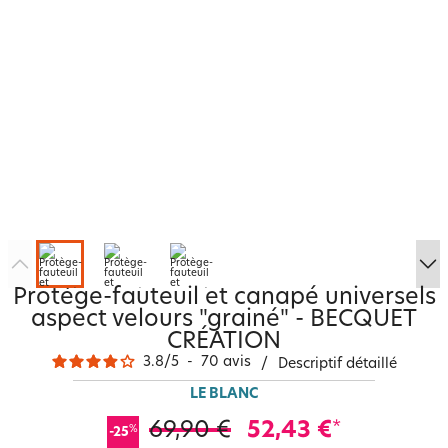
Protège-fauteuil et canapé universels
aspect velours "grainé" - BECQUET
CRÉATION
3.8
/
5
-
70
avis
/
Descriptif détaillé
LE BLANC
69,90 €
52,43 €
*
%
-25