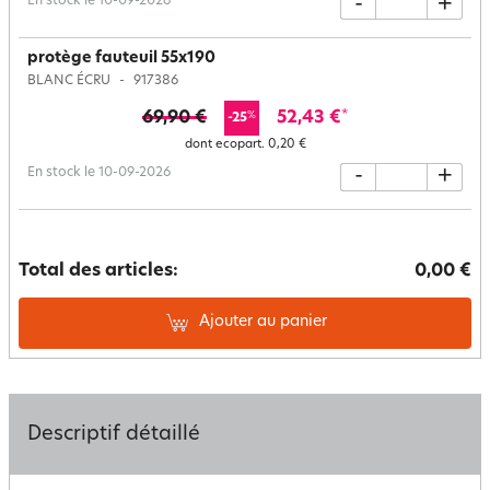
En stock le 10-09-2026
-
+
protège fauteuil 55x190
BLANC ÉCRU
917386
69,90 €
52,43 €
*
%
-25
dont ecopart.
0,20 €
En stock le 10-09-2026
-
+
Total des articles:
0,00 €
Ajouter au panier
Descriptif détaillé