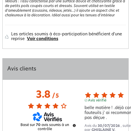
Velours
:
Tissu caractérisé par une surface douce et chatoyante grâce à
de petits poils coupés courts et dressés. Souvent utilisé en textile
d'ameublement (coussins, rideaux, jetés...) il ajoute un aspect chic et
chaleureux à la décoration. Idéal aussi pour les tenues d'intérieur
Les articles soumis à éco-participation bénéficient d'une
reprise
Voir conditions
Avis clients
3.8
/
5
Avis vérifié
belle matière ! .déjà 
fauteuils j' ai recomma
pas déçue .
Basé sur
70
avis soumis à un
Avis du
30/07/2026
, suit
contrôle
par
GHISLAINE V.