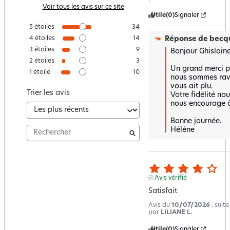
Voir tous les avis sur ce site
Utile
(0)
Signaler
5
étoiles
34
Réponse de
becqu
4
étoiles
14
3
étoiles
9
Bonjour Ghislaine,
2
étoiles
3
Un grand merci po
1
étoile
10
nous sommes ravi
vous ait plu.  

Trier les avis
Votre fidélité nous
nous encourage à 
Bonne journée.

Hélène
Avis vérifié
Satisfait
Avis du
10/07/2026
, suit
par
LILIANE L.
Utile
(0)
Signaler