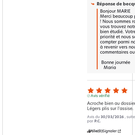
Réponse de
becqu
Bonjour MARIE 

Merci beaucoup po
! Nous sommes ra
vous trouvez notr
bien étudié. Votre
priorité et nous
compter parmi nos
à revenir vers no
commentaires ou 
 Bonne journée 

   Maria
Avis vérifié
Acroche bien au dossier.
Légers plis sur l'assise.
Avis du
30/03/2026
, sui
par
P.C.
Utile
(0)
Signaler