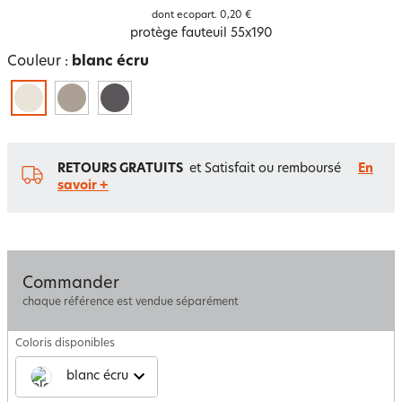
dont ecopart.
0,20 €
protège fauteuil 55x190
Couleur :
blanc écru
RETOURS GRATUITS
et Satisfait ou remboursé
En
savoir +
Commander
chaque référence est vendue séparément
Coloris disponibles
blanc écru