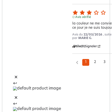
Avis vérifié
la couleur ne me convien
ce jour je ne suis touj
Avis du
22/03/2026
, suit
par
MARIE G.
Utile
(0)
Signaler
1
2
3