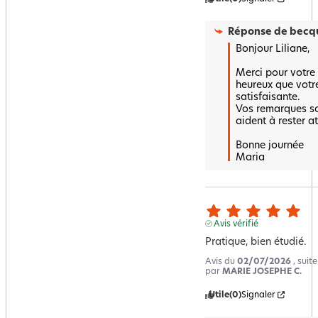
Réponse de
becqu
Bonjour Liliane,

Merci pour votre 
heureux que votre
satisfaisante.  

Vos remarques so
aident à rester att
Bonne journée 

Maria
Avis vérifié
Pratique, bien étudié.
Avis du
02/07/2026
, suit
par
MARIE JOSEPHE C.
Utile
(0)
Signaler