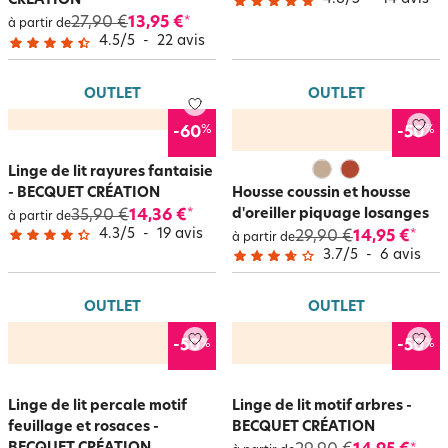
CRÉATION
27,90 €
13,95 €
*
à partir de
4.5
/
5
-
22
avis
OUTLET
OUTLET
%
%
-60
-50
Linge de lit rayures fantaisie
- BECQUET CRÉATION
Housse coussin et housse
d'oreiller piquage losanges
35,90 €
14,36 €
*
à partir de
4.3
/
5
-
19
avis
29,90 €
14,95 €
*
à partir de
3.7
/
5
-
6
avis
OUTLET
OUTLET
%
%
-50
-50
Linge de lit percale motif
Linge de lit motif arbres -
feuillage et rosaces -
BECQUET CRÉATION