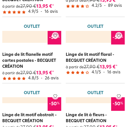
BECQUET CRÉATION
27,90 €
13,95 €
*
à partir de
4.2
/
5
-
89
avis
27,90 €
13,95 €
*
à partir de
4.9
/
5
-
16
avis
OUTLET
OUTLET
%
%
-50
-50
Linge de lit flanelle motif
Linge de lit motif floral -
cartes postales - BECQUET
BECQUET CRÉATION
CRÉATION
27,90 €
13,95 €
*
à partir de
4.1
/
5
-
16
avis
27,90 €
13,95 €
*
à partir de
4.8
/
5
-
26
avis
OUTLET
OUTLET
%
%
-50
-50
Linge de lit motif abstrait –
Linge de lit à fleurs -
BECQUET CRÉATION
BECQUET CRÉATION