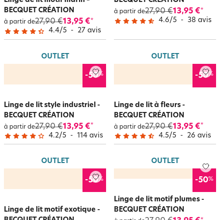
Linge de lit motif marin –
BECQUET CRÉATION
BECQUET CRÉATION
27,90 €
13,95 €
*
à partir de
4.6
/
5
-
38
avis
27,90 €
13,95 €
*
à partir de
4.4
/
5
-
27
avis
OUTLET
OUTLET
%
%
-50
-50
Linge de lit style industriel -
Linge de lit à fleurs -
BECQUET CRÉATION
BECQUET CRÉATION
27,90 €
13,95 €
27,90 €
13,95 €
*
*
à partir de
à partir de
4.2
/
5
-
114
avis
4.5
/
5
-
26
avis
OUTLET
OUTLET
%
%
-50
-50
Linge de lit motif plumes -
Linge de lit motif exotique -
BECQUET CRÉATION