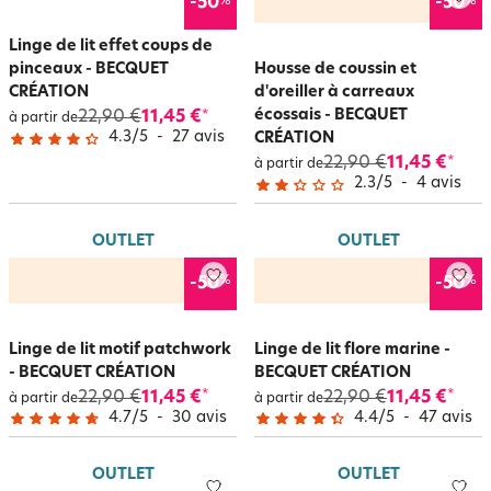
%
%
-50
-50
Linge de lit effet coups de
pinceaux - BECQUET
Housse de coussin et
CRÉATION
d'oreiller à carreaux
écossais - BECQUET
22,90 €
11,45 €
*
à partir de
4.3
/
5
-
27
avis
CRÉATION
22,90 €
11,45 €
*
à partir de
2.3
/
5
-
4
avis
OUTLET
OUTLET
%
%
-50
-50
Linge de lit motif patchwork
Linge de lit flore marine -
- BECQUET CRÉATION
BECQUET CRÉATION
22,90 €
11,45 €
22,90 €
11,45 €
*
*
à partir de
à partir de
4.7
/
5
-
30
avis
4.4
/
5
-
47
avis
OUTLET
OUTLET