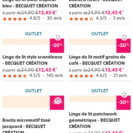
Linge de lit motif tropical
Boutis à fleurs - BECQUET
bleu - BECQUET CRÉATION
CRÉATION
24,90 €
12,45 €
24,90 €
12,45 €
*
*
à partir de
à partir de
4.8
/
5
-
30
avis
4.3
/
5
-
3
avis
OUTLET
OUTLET
%
%
-50
-50
Linge de lit style scandinave
Linge de lit motif grains de
- BECQUET CRÉATION
café - BECQUET CRÉATION
24,90 €
12,45 €
24,90 €
12,45 €
*
*
à partir de
à partir de
4.5
/
5
-
145
avis
4.6
/
5
-
21
avis
OUTLET
OUTLET
%
%
-50
-50
Linge de lit patchwork
Boutis micromotif tissé
géométrique - BECQUET
jacquard - BECQUET
CRÉATION