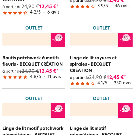
CRÉATION
24,90 €
12,45 €
*
à partir de
3.9
/
5
-
46
avis
24,90 €
12,45 €
*
à partir de
4.2
/
5
-
6
avis
OUTLET
OUTLET
%
%
-50
-50
Boutis patchwork à motifs
Linge de lit rayures et
fleuris - BECQUET CRÉATION
spirales - BECQUET
CRÉATION
24,90 €
12,45 €
*
à partir de
4.8
/
5
-
11
avis
24,90 €
12,45 €
*
à partir de
4.1
/
5
-
330
avis
OUTLET
OUTLET
%
%
-50
-50
Linge de lit motif patchwork
Linge de lit motif