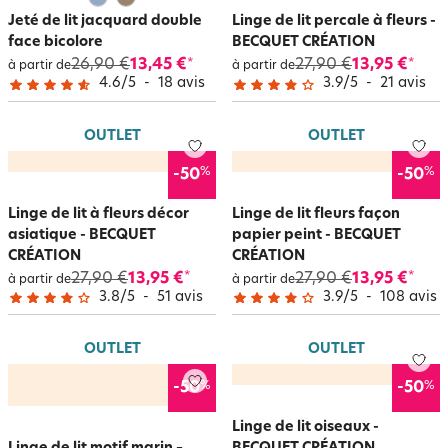
Jeté de lit jacquard double
Linge de lit percale à fleurs -
face bicolore
BECQUET CRÉATION
26,90 €
13,45 €
27,90 €
13,95 €
*
*
à partir de
à partir de
4.6
/
5
-
18
avis
3.9
/
5
-
21
avis
OUTLET
OUTLET
%
%
-50
-50
Linge de lit à fleurs décor
Linge de lit fleurs façon
asiatique - BECQUET
papier peint - BECQUET
CRÉATION
CRÉATION
27,90 €
13,95 €
27,90 €
13,95 €
*
*
à partir de
à partir de
3.8
/
5
-
51
avis
3.9
/
5
-
108
avis
OUTLET
OUTLET
%
%
-50
-50
Linge de lit oiseaux -