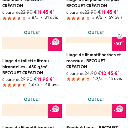
bambous - BECQUET
Linge de lit plumes et pois -
CRÉATION
BECQUET CRÉATION
22,90 €
11,45 €
22,90 €
11,45 €
*
*
à partir de
à partir de
3.8
/
5
-
21
avis
3.9
/
5
-
69
avis
OUTLET
OUTLET
%
%
-60
-50
Linge de lit motif herbes et
Linge de toilette liteau
roseaux - BECQUET
hirondelles - 450 g/m² -
CRÉATION
BECQUET CRÉATION
24,90 €
12,45 €
*
à partir de
4.2
/
5
-
15
avis
29,90 €
11,96 €
*
à partir de
4.6
/
5
-
48
avis
OUTLET
OUTLET
%
%
-50
-50