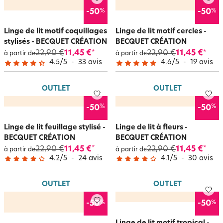
%
%
-50
-50
Linge de lit motif coquillages
Linge de lit motif cercles -
stylisés - BECQUET CRÉATION
BECQUET CRÉATION
22,90 €
11,45 €
22,90 €
11,45 €
*
*
à partir de
à partir de
4.5
/
5
-
33
avis
4.6
/
5
-
19
avis
OUTLET
OUTLET
%
%
-50
-50
Linge de lit feuillage stylisé -
Linge de lit à fleurs -
BECQUET CRÉATION
BECQUET CRÉATION
22,90 €
11,45 €
22,90 €
11,45 €
*
*
à partir de
à partir de
4.2
/
5
-
24
avis
4.1
/
5
-
30
avis
OUTLET
OUTLET
%
%
-50
-50