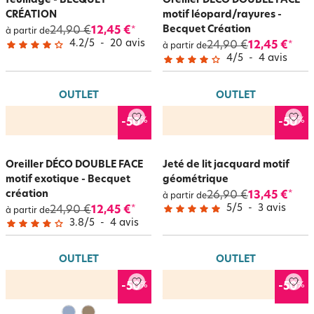
feuillage - BECQUET
Oreiller DÉCO DOUBLE FACE
CRÉATION
motif léopard/rayures -
Becquet Création
24,90 €
12,45 €
*
à partir de
4.2
/
5
-
20
avis
24,90 €
12,45 €
*
à partir de
4
/
5
-
4
avis
OUTLET
OUTLET
%
%
-50
-50
Oreiller DÉCO DOUBLE FACE
Jeté de lit jacquard motif
motif exotique - Becquet
géométrique
création
26,90 €
13,45 €
*
à partir de
5
/
5
-
3
avis
24,90 €
12,45 €
*
à partir de
3.8
/
5
-
4
avis
OUTLET
OUTLET
%
%
-50
-50