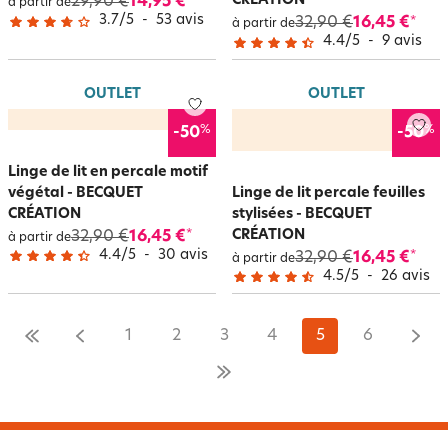
CRÉATION
29,90 €
14,95 €
*
à partir de
3.7
/
5
-
53
avis
32,90 €
16,45 €
*
à partir de
4.4
/
5
-
9
avis
OUTLET
OUTLET
%
%
-50
-50
Linge de lit en percale motif
végétal - BECQUET
Linge de lit percale feuilles
CRÉATION
stylisées - BECQUET
CRÉATION
32,90 €
16,45 €
*
à partir de
4.4
/
5
-
30
avis
32,90 €
16,45 €
*
à partir de
4.5
/
5
-
26
avis
1
2
3
4
5
6