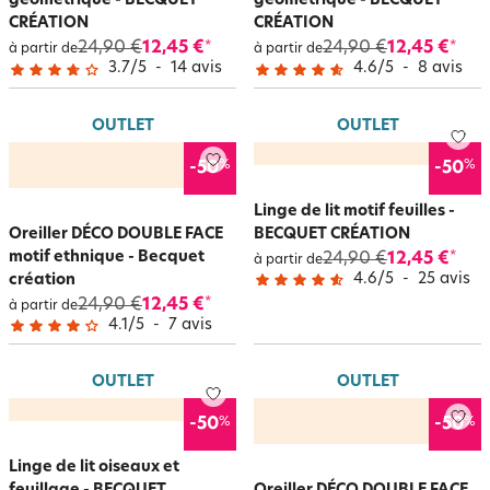
géométrique - BECQUET
géométrique - BECQUET
CRÉATION
CRÉATION
24,90 €
12,45 €
24,90 €
12,45 €
*
*
à partir de
à partir de
3.7
/
5
-
14
avis
4.6
/
5
-
8
avis
OUTLET
OUTLET
%
%
-50
-50
Linge de lit motif feuilles -
Oreiller DÉCO DOUBLE FACE
BECQUET CRÉATION
motif ethnique - Becquet
24,90 €
12,45 €
*
à partir de
4.6
/
5
-
25
avis
création
24,90 €
12,45 €
*
à partir de
4.1
/
5
-
7
avis
OUTLET
OUTLET
%
%
-50
-50
Linge de lit oiseaux et