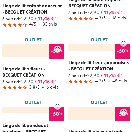
Linge de lit motif tropical -
Linge de lit enfant danseuse
BECQUET CRÉATION
- BECQUET CRÉATION
22,90 €
11,45 €
*
à partir de
4.3
/
5
-
18
avis
22,90 €
11,45 €
*
à partir de
4
/
5
-
33
avis
OUTLET
OUTLET
%
%
-50
-50
Linge de lit fleurs japonaises
Linge de lit à fleurs -
- BECQUET CRÉATION
BECQUET CRÉATION
22,90 €
11,45 €
*
à partir de
4.2
/
5
-
48
avis
22,90 €
11,45 €
*
à partir de
3.8
/
5
-
6
avis
OUTLET
OUTLET
%
%
-50
-50
Linge de lit pandas et