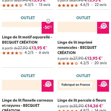
27,90 €
13,95 €
27,90 €
13,95 €
*
*
à partir de
à partir de
4.3
/
5
-
13
avis
4.6
/
5
-
22
avis
OUTLET
OUTLET
%
%
-50
-50
Linge de lit motif aquarellé -
BECQUET CRÉATION
Linge de lit imprimé
renoncules - BECQUET
27,90 €
13,95 €
*
à partir de
4.2
/
5
-
6
avis
CRÉATION
27,90 €
13,95 €
*
à partir de
4.2
/
5
-
20
avis
OUTLET
OUTLET
%
%
-50
-60
Linge de lit flanelle carreaux
Linge de lit percale à fleurs
et rayures - BECQUET
35,90 €
14,36 €
*
à partir de
4.8
/
5
-
14
avis