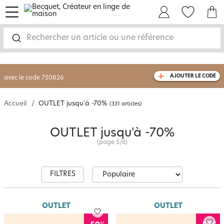
page 5 - OUTLET | Becquet
menu
Mon Compte
Mes Favoris
Mon panie
-30% sur votre commande
dès 2 articles
achetés
Rechercher un article ou une référence
livraison GRATUITE
dès 110€ d'achat
(1)
avec le code
750826
AJOUTER LE CODE
Accueil
OUTLET jusqu'à -70%
(331 articles)
OUTLET jusqu'à -70%
(page
5
/
6
)
FILTRES
OUTLET
OUTLET