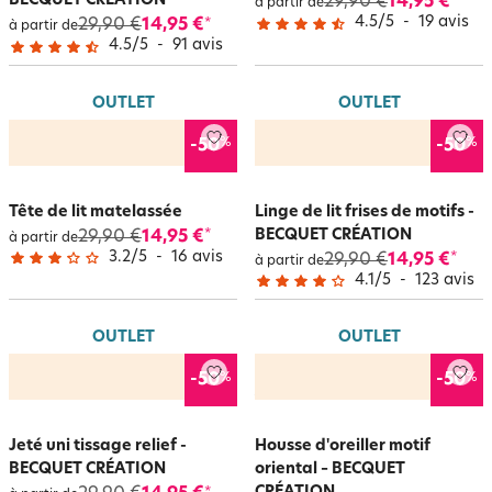
BECQUET CRÉATION
29,90 €
14,95 €
*
à partir de
4.5
/
5
-
19
avis
29,90 €
14,95 €
*
à partir de
4.5
/
5
-
91
avis
OUTLET
OUTLET
%
%
-50
-50
Tête de lit matelassée
Linge de lit frises de motifs -
BECQUET CRÉATION
29,90 €
14,95 €
*
à partir de
3.2
/
5
-
16
avis
29,90 €
14,95 €
*
à partir de
4.1
/
5
-
123
avis
OUTLET
OUTLET
%
%
-50
-50
Jeté uni tissage relief -
Housse d'oreiller motif
BECQUET CRÉATION
oriental – BECQUET