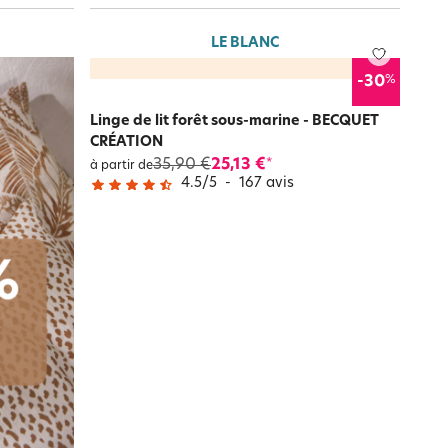
LE BLANC
%
-30
Linge de lit forêt sous-marine - BECQUET
CRÉATION
35,90 €
25,13 €
*
à partir de
4.5
/
5
-
167
avis