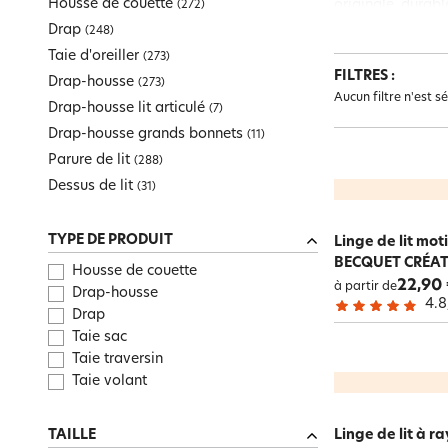
Housse de couette
originale, durab
(
272
)
Enfant
Maison pratique
Drap-housse grands bonnets
Tapis de bain
Pouf, futon
Art de la table
Univers des tout-petits
Mouchoir en tissu
Surmatelas
espace qui reflèt
Drap
(
248
)
Maison pratique
Parure de lit
Peignoir
Plaid
Meuble, étagère
Bien-être Intime
Cache-sommiers, chemin de lit
Taie d'oreiller
(
273
)
Literie
Dessus de lit
Gants de toilette
Coussin, housse de coussin
Tête de lit, paravent
FILTRES :
Toute la sélection
Pyjama
Drap-housse
(
273
)
Toute la sélection
Enfant
Toute la sélection
Linge de table
Aucun filtre n'est s
Peignoir personnalisé
Galette, housse de chaise
Toute la sélection
Maison pratique
Graphiqu
Drap-housse lit articulé
(
7
)
Toute la sélection
Literie
vibratio
Tapis
Drap-housse grands bonnets
Toute la sélection
Toute la sélection
Promos
Décoration
(
11
)
Parure de lit
Toute la sélection
(
288
)
Linge de toilette
Toute la sélection
Linge de lit
Toute la sélection
Nouveautés
Dessus de lit
(
31
)
Toute la sélection
Rideau et déco textile
TYPE DE PRODUIT
Linge de lit moti
BECQUET CRÉA
Housse de couette
22,90
à partir de
Drap-housse
4.8
Drap
Taie sac
Taie traversin
Taie volant
Linge de lit à r
TAILLE