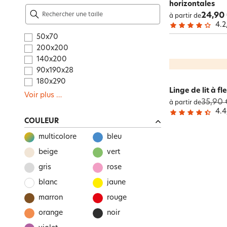
horizontales
24,90
à partir de
4.2
50x70
200x200
140x200
90x190x28
180x290
Linge de lit à 
Voir plus
…
35,90 
à partir de
4.4
COULEUR
multicolore
bleu
beige
vert
gris
rose
blanc
jaune
marron
rouge
orange
noir