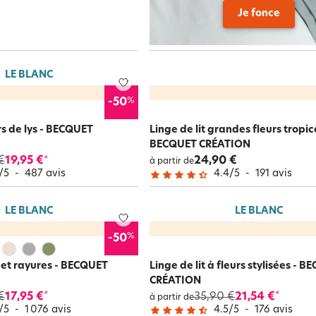
Je fonce
LE BLANC
%
-50
urs de lys - BECQUET
Linge de lit grandes fleurs tropic
BECQUET CRÉATION
€
19,95 €
24,90 €
*
à partir de
/
5
-
487
avis
4.4
/
5
-
191
avis
LE BLANC
LE BLANC
%
-50
s et rayures - BECQUET
Linge de lit à fleurs stylisées - 
CRÉATION
€
17,95 €
35,90 €
21,54 €
*
*
à partir de
/
5
-
1 076
avis
4.5
/
5
-
176
avis