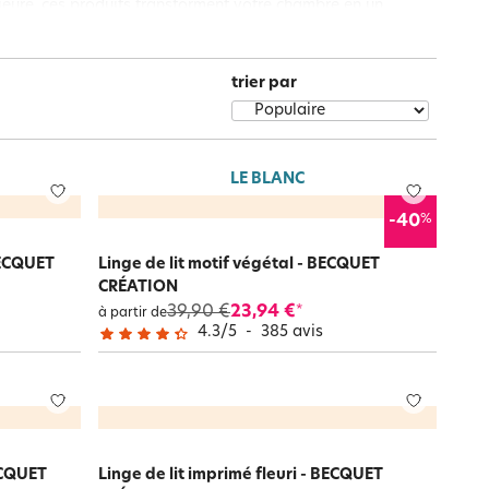
ieure, ces produits transforment votre chambre en un
Notre marque Lauréat
nfort optimal.
trier par
rs et
ment
La gaze de coton
LE BLANC
%
-40
 BECQUET
Linge de lit motif végétal - BECQUET
CRÉATION
39,90 €
23,94 €
*
à partir de
4.3
/
5
-
385
avis
ECQUET
Linge de lit imprimé fleuri - BECQUET