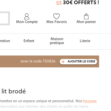
30€ OFFERTS !
Mon Compte
Mes Favoris
Mon panier
Maison
ration
Enfant
Literie
pratique
À découvrir aussi
avec le code
750826
AJOUTER LE CODE
Carte cadeau
 lit brodé
 chambre en un espace unique et personnalisé. Nos
housses
n, répondant aux attentes des clients en quête de literie