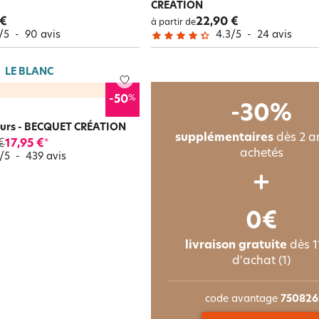
CRÉATION
 €
22,90 €
à partir de
/
5
-
90
avis
4.3
/
5
-
24
avis
LE BLANC
%
-50
-30%
fleurs - BECQUET CRÉATION
supplémentaires
dès 2 ar
€
17,95 €
*
achetés
/
5
-
439
avis
0€
livraison gratuite
dès 1
d'achat (1)
code avantage
750826