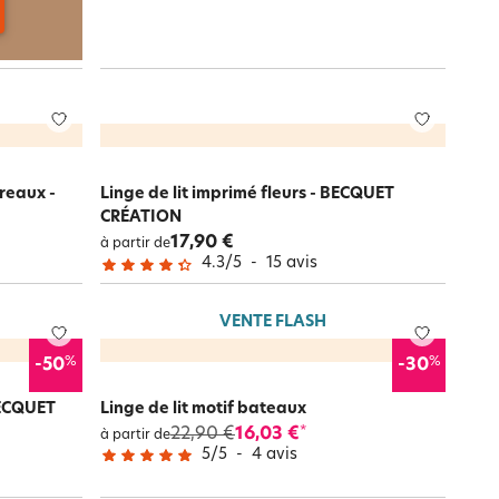
rreaux -
Linge de lit imprimé fleurs - BECQUET
CRÉATION
17,90 €
à partir de
4.3
/
5
-
15
avis
VENTE FLASH
%
%
-50
-30
BECQUET
Linge de lit motif bateaux
22,90 €
16,03 €
*
à partir de
5
/
5
-
4
avis