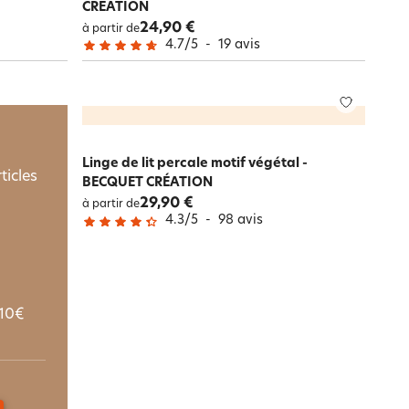
CRÉATION
24,90 €
à partir de
4.7
/
5
-
19
avis
Linge de lit percale motif végétal -
ticles
BECQUET CRÉATION
29,90 €
à partir de
4.3
/
5
-
98
avis
10€