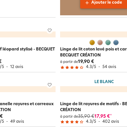
Ajouter le code
if léopard stylisé - BECQUET
Linge de lit coton lavé pois et ca
BECQUET CRÉATION
€
19,90 €
à partir de
/
5
-
12
avis
4.3
/
5
-
54
avis
LE BLANC
flanelle rayures et carreaux
Linge de lit rayures de motifs - 
ATION
CRÉATION
 €
35,90 €
17,95 €
*
à partir de
/
5
-
49
avis
4.3
/
5
-
402
avis