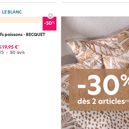
LE BLANC
%
-50
tifs poissons - BECQUET
€
19,95 €
*
/
5
-
80
avis