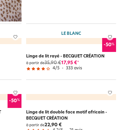
LE BLANC
%
-50
Linge de lit rayé - BECQUET CRÉATION
35,90 €
17,95 €
*
à partir de
4
/
5
-
333
avis
%
-50
T
Linge de lit double face motif africain -
BECQUET CRÉATION
22,90 €
à partir de