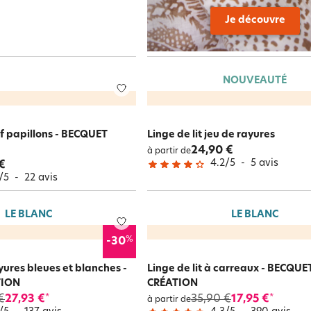
Je découvre
NOUVEAUTÉ
if papillons - BECQUET
Linge de lit jeu de rayures
24,90 €
à partir de
4.2
/
5
-
5
avis
€
/
5
-
22
avis
LE BLANC
LE BLANC
%
-30
ayures bleues et blanches -
Linge de lit à carreaux - BECQUE
TION
CRÉATION
€
27,93 €
35,90 €
17,95 €
*
*
à partir de