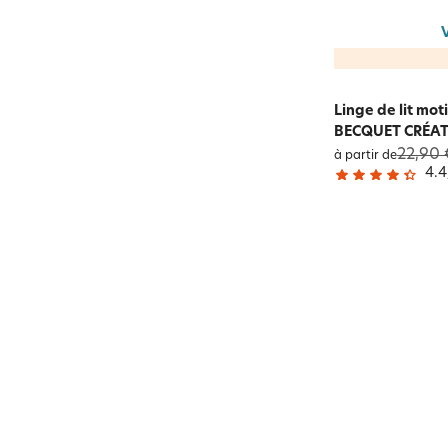
Linge de lit mot
BECQUET CRÉA
22,90 
à partir de
4.4