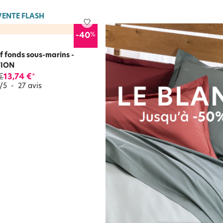
VENTE FLASH
%
-40
if fonds sous-marins -
TION
€
13,74 €
*
/
5
-
27
avis