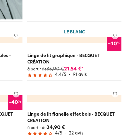
LE BLANC
%
-40
ales -
Linge de lit graphique - BECQUET
CRÉATION
35,90 €
21,54 €
*
à partir de
4.4
/
5
-
91
avis
%
-40
BECQUET
Linge de lit flanelle effet bois - BECQUET
CRÉATION
24,90 €
à partir de
4
/
5
-
22
avis