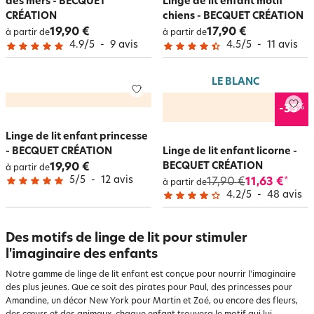
des mers - BECQUET
Linge de lit enfant motif
CRÉATION
chiens - BECQUET CRÉATION
19,90 €
17,90 €
à partir de
à partir de
4.9
/
5
-
9
avis
4.5
/
5
-
11
avis
LE BLANC
%
-35
Linge de lit enfant princesse
- BECQUET CRÉATION
Linge de lit enfant licorne -
BECQUET CRÉATION
19,90 €
à partir de
5
/
5
-
12
avis
17,90 €
11,63 €
*
à partir de
4.2
/
5
-
48
avis
Des motifs de linge de lit pour stimuler
l'imaginaire des enfants
Notre gamme de linge de lit enfant est conçue pour nourrir l'imaginaire
des plus jeunes. Que ce soit des pirates pour Paul, des princesses pour
Amandine, un décor New York pour Martin et Zoé, ou encore des fleurs,