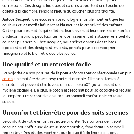
des cœurs et des animaux, chaque enfant trouvera le motif qui lui
correspond. Ces designs ludiques et colorés apportent une touche de
gaieté à la chambre, rendant l'heure du coucher plus attrayante.
Astuce Becquet
: des études en psychologie infantile montrent que les
couleurs et les motifs influencent l’humeur et la créativité des enfants.
Optez pour des motifs qui reflètent leur univers et leurs centres d’intérêt :
un décor inspirant peut faciliter l’endormissement et instaurer un rituel du
coucher plus serein. Chez Becquet, nous sélectionnons des teintes
apaisantes et des designs stimulants, pensés pour accompagner
l’imaginaire et le bien-être des plus jeunes.
Une qualité et un entretien facile
La majorité de nos parures de lit pour enfants sont confectionnées en pur
coton
, une matière douce, respirante et durable. Elles sont faciles à
entretenir et peuvent être lavées en machine à 60°, garantissant une
hygiène optimale. De plus, le coton est reconnu pour sa capacité à réguler
la température corporelle, assurant un sommeil confortable en toute
saison.
Un confort et bien-être pour des nuits sereines
Le confort de votre enfant est notre priorité. Nos parures de lit sont
conçues pour offrir une douceur incomparable, favorisant un sommeil
réparateur. Des études montrent que la qualité du linge de lit peut