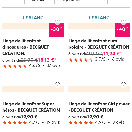
qualité, confort et esthétisme. Nos ensembles incluent des
housses de
couette
(140 x 200 cm ou 200 x 200 cm), des taies d'oreiller à volant plat
et des draps-housses assortis, vendus à l'unité ou en lot, pour créer un
univers personnalisé adapté aux besoins des
enfants
.
LE BLANC
LE BLANC
%
%
-30
-40
Linge de lit enfant
Linge de lit enfant ours
dinosaures - BECQUET
polaire - BECQUET CRÉATION
CRÉATION.
19,90 €
11,94 €
*
à partir de
3.7
/
5
-
6
avis
25,90 €
18,13 €
*
à partir de
4.6
/
5
-
37
avis
Linge de lit enfant Super
Linge de lit enfant Girl power
héros - BECQUET CRÉATION
- BECQUET CRÉATION
19,90 €
19,90 €
à partir de
à partir de
4.7
/
5
-
19
avis
4.9
/
5
-
8
avis