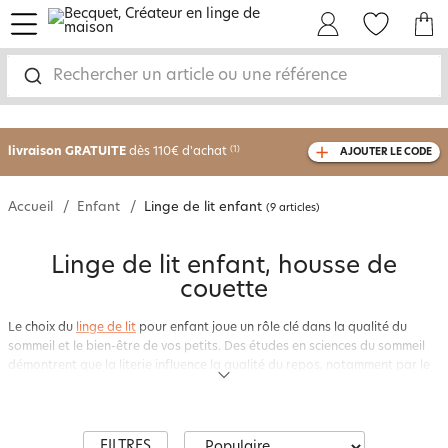
menu
Mon Compte
Mes Favoris
Mon panie
Rechercher un article ou une référence
-30% sur votre commande
dès 2 articles
achetés
livraison GRATUITE
dès 110€ d'achat
(1)
AJOUTER LE CODE
avec le code
750826
Accueil
Enfant
Linge de lit enfant
(9 articles)
Linge de lit enfant, housse de
couette
Le choix du
linge de lit
pour enfant joue un rôle clé dans la qualité du
sommeil et le bien-être de vos petits. Des études en sciences du sommeil
démontrent que la literie influence la qualité du repos, notamment par le
confort des matières et l’environnement visuel qu’elle crée.
Chez
Becquet
, spécialiste du linge de maison depuis plus de 50 ans, nous
proposons une vaste collection de parures de lit enfantines qui allient
FILTRES