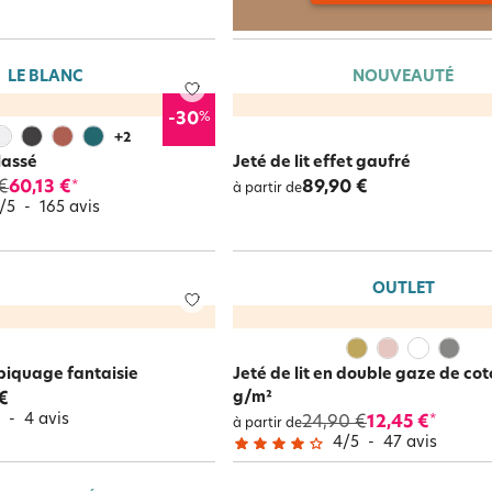
LE BLANC
NOUVEAUTÉ
%
-30
+
2
lassé
Jeté de lit effet gaufré
€
60,13 €
89,90 €
*
à partir de
/
5
-
165
avis
OUTLET
 piquage fantaisie
Jeté de lit en double gaze de cot
g/m²
€
5
-
4
avis
24,90 €
12,45 €
*
à partir de
4
/
5
-
47
avis