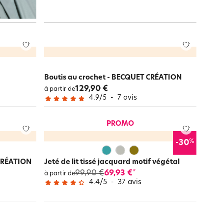
Boutis au crochet - BECQUET CRÉATION
129,90 €
à partir de
4.9
/
5
-
7
avis
PROMO
%
-30
 CRÉATION
Jeté de lit tissé jacquard motif végétal
99,90 €
69,93 €
*
à partir de
4.4
/
5
-
37
avis