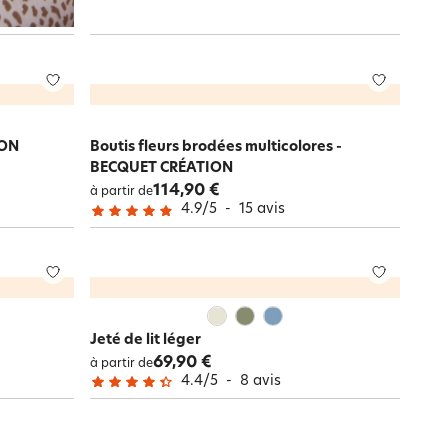
ION
Boutis fleurs brodées multicolores -
BECQUET CRÉATION
114,90 €
à partir de
4.9
/
5
-
15
avis
Jeté de lit léger
69,90 €
à partir de
4.4
/
5
-
8
avis