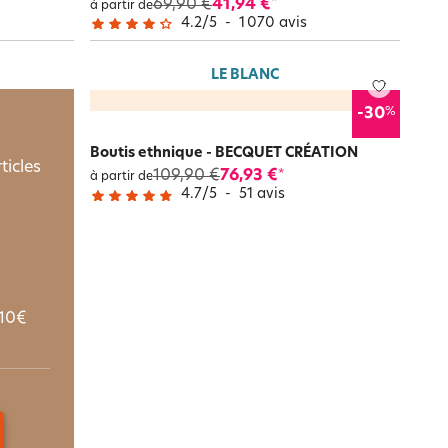
69,90 €
41,94 €
*
à partir de
4.2
/
5
-
1 070
avis
LE BLANC
%
-30
Boutis ethnique - BECQUET CRÉATION
ticles
109,90 €
76,93 €
*
à partir de
4.7
/
5
-
51
avis
10€