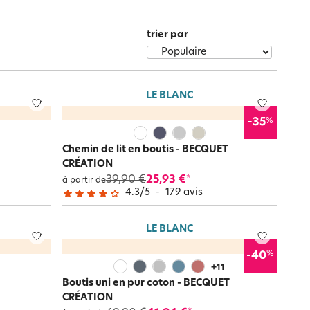
Notre marque Lauréat
trier par
rs et
ment
La gaze de coton
LE BLANC
%
-35
Chemin de lit en boutis - BECQUET
CRÉATION
39,90 €
25,93 €
*
à partir de
4.3
/
5
-
179
avis
LE BLANC
%
-40
+
11
Boutis uni en pur coton - BECQUET
CRÉATION