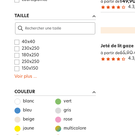
149,90
à partir de
4.3
TAILLE
40x40
Jeté de lit gaze
230x250
65,90 
à partir de
180x250
4.3
250x250
150x150
Voir plus
…
COULEUR
blanc
vert
bleu
gris
beige
rose
jaune
multicolore