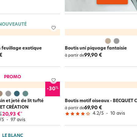
NOUVEAUTÉ
 feuillage exotique
Boutis uni piquage fantaisie
€
99,90 €
à partir de
PROMO
%
-30
n et jeté de lit tufté
Boutis motif oiseaux - BECQUET
UET CRÉATION
69,90 €
à partir de
4.2
/
5
-
10
avis
€
20,93 €
*
/
5
-
97
avis
LE BLANC