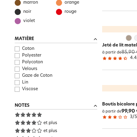
marron
orange
noir
rouge
violet
MATIÈRE
Jeté de lit mate
Coton
85,90 
à partir de
Polyester
4.4
Polycoton
Velours
Gaze de Coton
Lin
Viscose
Boutis bicolore
NOTES
99,90 
à partir de
3
/
et plus
et plus