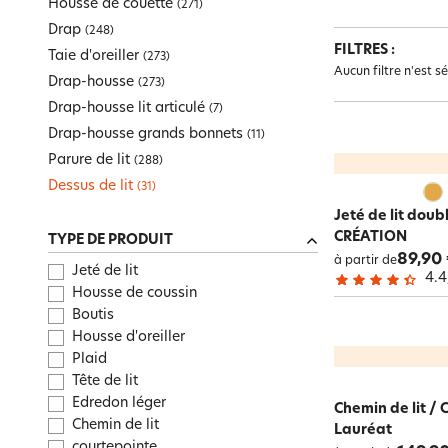
Housse de couette
(
271
)
Enfant
Maison pratique
Drap-housse grands bonnets
Tapis de bain
Pouf, futon
Art de la table
Univers des tout-petits
Mouchoir en tissu
Surmatelas
Drap
(
248
)
Maison pratique
Parure de lit
Peignoir
Plaid
Meuble, étagère
Bien-être Intime
Cache-sommiers, chemin de lit
FILTRES :
Taie d'oreiller
(
273
)
Literie
Dessus de lit
Gants de toilette
Coussin, housse de coussin
Tête de lit, paravent
Aucun filtre n'est s
Toute la sélection
Pyjama
Drap-housse
(
273
)
Toute la sélection
Enfant
Toute la sélection
Linge de table
Peignoir personnalisé
Galette, housse de chaise
Toute la sélection
Maison pratique
Graphiqu
Drap-housse lit articulé
(
7
)
Toute la sélection
Literie
vibratio
Tapis
Drap-housse grands bonnets
Toute la sélection
Toute la sélection
Promos
Décoration
(
11
)
Parure de lit
Toute la sélection
(
288
)
Linge de toilette
Toute la sélection
Linge de lit
Toute la sélection
Nouveautés
Dessus de lit
(
31
)
Toute la sélection
Rideau et déco textile
Jeté de lit dou
CRÉATION
TYPE DE PRODUIT
89,90
à partir de
Jeté de lit
4.4
Housse de coussin
Boutis
Housse d'oreiller
Plaid
Tête de lit
Edredon léger
Chemin de lit /
Chemin de lit
Lauréat
courtepointe