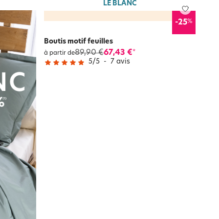
LE BLANC
%
-25
Boutis motif feuilles
89,90 €
67,43 €
*
à partir de
5
/
5
-
7
avis