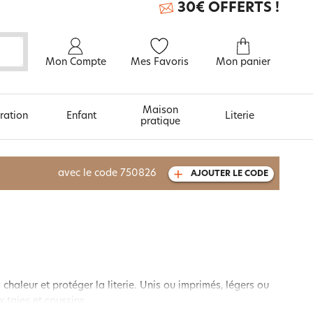
30€ OFFERTS !
Mon Compte
Mes Favoris
Mon panier
Maison
ration
Enfant
Literie
pratique
À découvrir aussi
avec le code
750826
AJOUTER LE CODE
Carte cadeau
 chaleur et protéger la literie. Unis ou imprimés, légers ou
 taies et coussins.