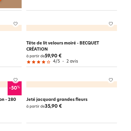
Tête de lit velours moiré - BECQUET
CRÉATION
59,90 €
à partir de
4
/
5
-
2
avis
%
-50
on - 280
Jeté jacquard grandes fleurs
35,90 €
à partir de