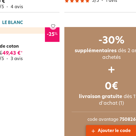
5
/
5
-
1
avis
 €
/
5
-
4
avis
LE BLANC
%
-25
-30%
 de coton
supplémentaires
dès 2 ar
€
49,43 €
*
achetés
/
5
-
3
avis
0€
livraison gratuite
dès 1
d'achat (1)
code avantage
750826
Ajouter le code