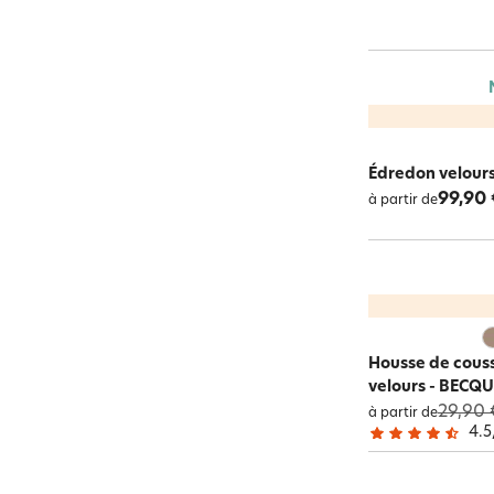
Édredon velours
99,90 
à partir de
Housse de coussi
velours - BECQ
29,90 
à partir de
4.5