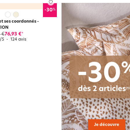
%
-30
et ses coordonnés -
TION
 €
76,93 €
*
/
5
-
124
avis
Je découvre