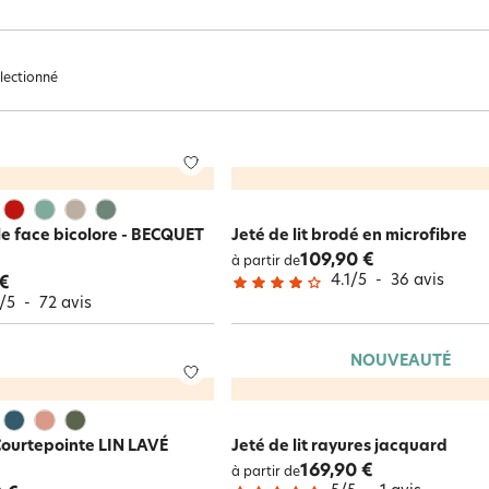
Happy Becquet : 60 ans
E-Carte Cadeau
Happy Becquet : 60 ans
Happy Becquet : 60 ans
Guide conseils linge de lit
Catalogue interactif
Catalogue interactif
Happy Becquet : 60 ans
Catalogue interactif
Catalogue interactif
OUTLET jusqu'à -70%
Catalogue interactif
E-Carte Cadeau
électionné
Happy Becquet : 60 ans
e et
Ailleu
Catalogue interactif
ns
Nature et saisons
Féminité et poésie
autre
ble face bicolore - BECQUET
Jeté de lit brodé en microfibre
109,90 €
à partir de
4.1
/
5
-
36
avis
 €
/
5
-
72
avis
NOUVEAUTÉ
 Courtepointe LIN LAVÉ
Jeté de lit rayures jacquard
169,90 €
à partir de