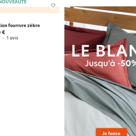
NOUVEAUTÉ
ation fourrure zèbre
 €
5
-
1
avis
Je fonce