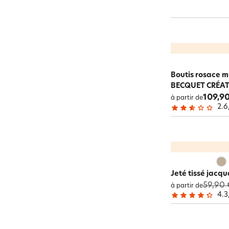
Boutis rosace m
BECQUET CRÉA
109,90
à partir de
2.6
Jeté tissé jacq
59,90 
à partir de
4.3