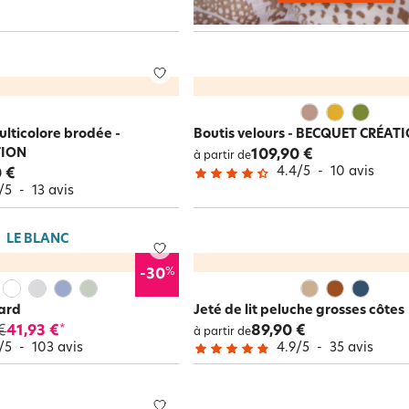
ulticolore brodée -
Boutis velours - BECQUET CRÉAT
TION
109,90 €
à partir de
4.4
/
5
-
10
avis
 €
/
5
-
13
avis
LE BLANC
%
-30
uard
Jeté de lit peluche grosses côtes
€
41,93 €
89,90 €
*
à partir de
/
5
-
103
avis
4.9
/
5
-
35
avis