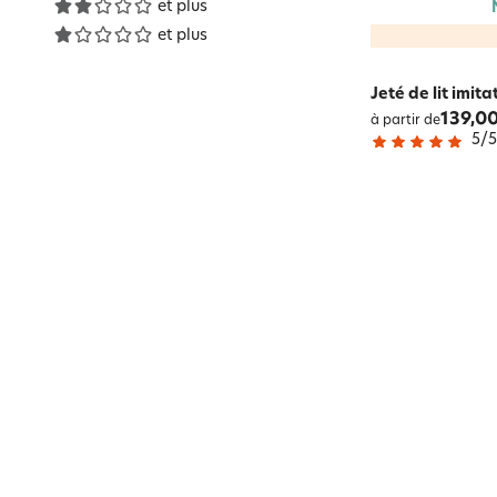
et plus
et plus
Jeté de lit imit
139,00
à partir de
5
/