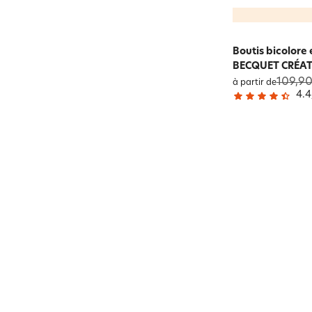
Boutis bicolore 
BECQUET CRÉA
109,90
à partir de
4.4