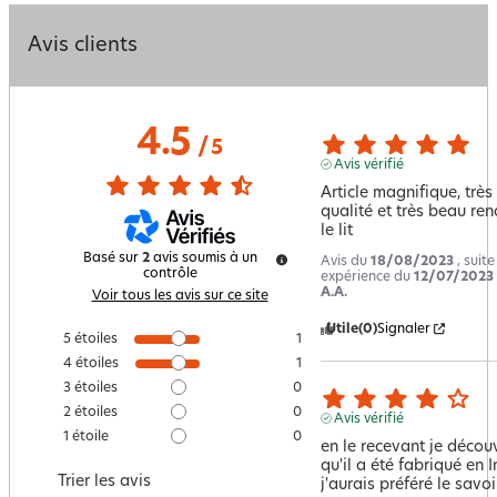
Avis clients
4.5
/
5
Avis vérifié
Article magnifique, très 
qualité et très beau rend
le lit
Basé sur
2
avis soumis à un
Avis du
18/08/2023
, suit
contrôle
expérience du
12/07/2023
A.A.
Voir tous les avis sur ce site
Utile
(0)
Signaler
5
étoiles
1
4
étoiles
1
3
étoiles
0
2
étoiles
0
Avis vérifié
1
étoile
0
en le recevant je découv
qu'il a été fabriqué en In
Trier les avis
j'aurais préféré le savoir