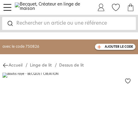
menu
Mon Compte
Mes Favoris
Mon panie
-30% sur votre commande
dès 2 articles
achetés
Rechercher un article ou une référence
livraison GRATUITE
dès 110€ d'achat
(1)
avec le code
750826
AJOUTER LE CODE
Accueil
Linge de lit
Dessus de lit