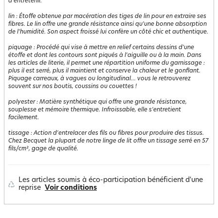
à entretenir.
lin
:
Étoffe obtenue par macération des tiges de lin pour en extraire ses
fibres. Le lin offre une grande résistance ainsi qu'une bonne absorption
de l'humidité. Son aspect froissé lui confère un côté chic et authentique.
piquage
:
Procédé qui vise à mettre en relief certains dessins d'une
étoffe et dont les contours sont piqués à l'aiguille ou à la main. Dans
les articles de literie, il permet une répartition uniforme du garnissage :
plus il est serré, plus il maintient et conserve la chaleur et le gonflant.
Piquage carreaux, à vagues ou longitudinal… vous le retrouverez
souvent sur nos boutis, coussins ou couettes !
polyester
:
Matière synthétique qui offre une grande résistance,
souplesse et mémoire thermique. Infroissable, elle s'entretient
facilement.
tissage
:
Action d'entrelacer des fils ou fibres pour produire des tissus.
Chez Becquet la plupart de notre linge de lit offre un tissage serré en 57
fils/cm², gage de qualité.
Les articles soumis à éco-participation bénéficient d'une
reprise
Voir conditions