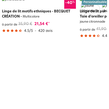
%
-40
Linge de lit motifs ethniques - BECQUET
Linge de lit pur 
CRÉATION
-
Taie d'oreiller p
Multicolore
jaune citronnade
35,90 €
21,54 €
*
à partir de
41,90 
à partir de
4.5
/
5
-
420
avis
4.4
/