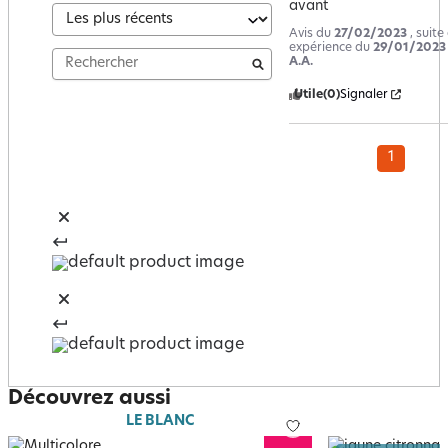
avant
Avis du
27/02/2023
, suite
expérience du
29/01/2023
A.A.
Utile
(0)
Signaler
1
Découvrez aussi
LE BLANC