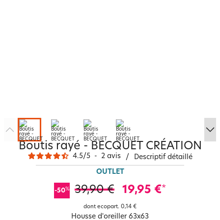
Boutis rayé - BECQUET CRÉATION
4.5
/
5
-
2
avis
/
Descriptif détaillé
OUTLET
39,90 €
19,95 €
*
%
-50
dont ecopart.
0,14 €
Housse d'oreiller 63x63