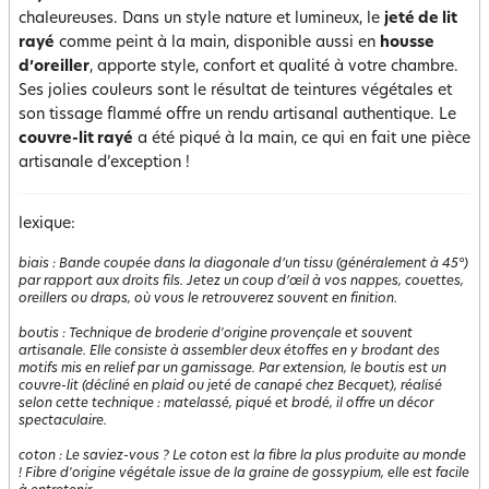
chaleureuses. Dans un style nature et lumineux, le
jeté de lit
rayé
comme peint à la main, disponible aussi en
housse
d’oreiller
, apporte style, confort et qualité à votre chambre.
Ses jolies couleurs sont le résultat de teintures végétales et
son tissage flammé offre un rendu artisanal authentique. Le
couvre-lit rayé
a été piqué à la main, ce qui en fait une pièce
artisanale d’exception !
lexique:
biais
:
Bande coupée dans la diagonale d’un tissu (généralement à 45°)
par rapport aux droits fils. Jetez un coup d’œil à vos nappes, couettes,
oreillers ou draps, où vous le retrouverez souvent en finition.
boutis
:
Technique de broderie d'origine provençale et souvent
artisanale. Elle consiste à assembler deux étoffes en y brodant des
motifs mis en relief par un garnissage. Par extension, le boutis est un
couvre-lit (décliné en plaid ou jeté de canapé chez Becquet), réalisé
selon cette technique : matelassé, piqué et brodé, il offre un décor
spectaculaire.
coton
:
Le saviez-vous ? Le coton est la fibre la plus produite au monde
! Fibre d'origine végétale issue de la graine de gossypium, elle est facile