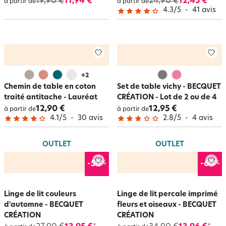
19,90 €
11,94 €
24,90 €
12,45 €
*
*
à partir de
à partir de
4.3
/
5
-
41
avis
+
2
Chemin de table en coton
Set de table vichy - BECQUET
traité antitache - Lauréat
CRÉATION - Lot de 2 ou de 4
12,90 €
12,95 €
à partir de
à partir de
4.1
/
5
-
30
avis
2.8
/
5
-
4
avis
OUTLET
OUTLET
%
%
-50
-60
Linge de lit couleurs
Linge de lit percale imprimé
d'automne - BECQUET
fleurs et oiseaux - BECQUET
CRÉATION
CRÉATION