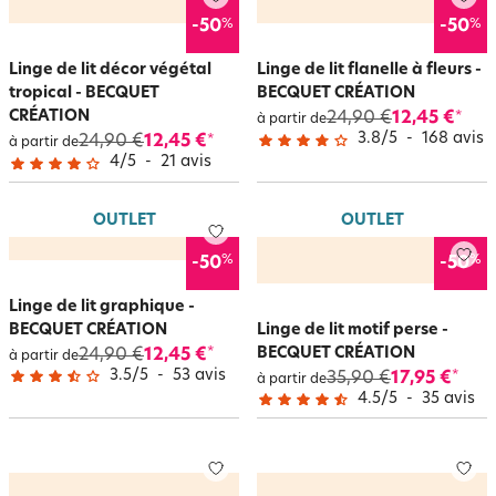
%
%
-50
-50
Linge de lit décor végétal
Linge de lit flanelle à fleurs -
tropical - BECQUET
BECQUET CRÉATION
CRÉATION
24,90 €
12,45 €
*
à partir de
3.8
/
5
-
168
avis
24,90 €
12,45 €
*
à partir de
4
/
5
-
21
avis
OUTLET
OUTLET
%
%
-50
-50
Linge de lit graphique -
BECQUET CRÉATION
Linge de lit motif perse -
BECQUET CRÉATION
24,90 €
12,45 €
*
à partir de
3.5
/
5
-
53
avis
35,90 €
17,95 €
*
à partir de
4.5
/
5
-
35
avis