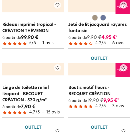
%
-50
Rideau imprimé tropical -
Jeté de lit jacquard rayures
CRÉATION THÉVENON
fantaisie
99,90 €
9,90 €
4,95 €
*
à partir de
à partir de
5
/
5
-
1
avis
4.2
/
5
-
6
avis
OUTLET
%
-50
Linge de toilette relief
Boutis motif fleurs -
léopard - BECQUET
BECQUET CRÉATION
CRÉATION - 520 g/m²
19,90 €
9,95 €
*
à partir de
4.7
/
5
-
3
avis
7,90 €
à partir de
4.7
/
5
-
15
avis
OUTLET
OUTLET