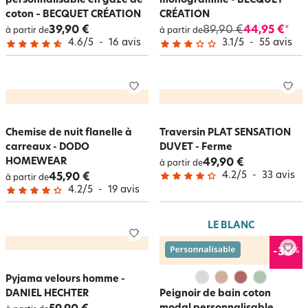
personnalisable en gaze de
monogramme - BECQUET
coton – BECQUET CRÉATION
CRÉATION
39,90 €
89,90 €
44,95 €
*
à partir de
à partir de
4.6
/
5
-
16
avis
3.1
/
5
-
55
avis
Chemise de nuit flanelle à
Traversin PLAT SENSATION
carreaux - DODO
DUVET - Ferme
HOMEWEAR
49,90 €
à partir de
4.2
/
5
-
33
avis
45,90 €
à partir de
4.2
/
5
-
19
avis
LE BLANC
%
-30
Pyjama velours homme -
DANIEL HECHTER
Peignoir de bain coton