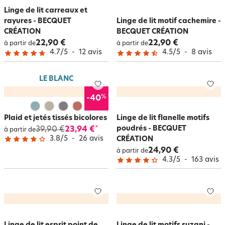
Linge de lit carreaux et
rayures - BECQUET
Linge de lit motif cachemire -
CRÉATION
BECQUET CRÉATION
22,90 €
22,90 €
à partir de
à partir de
4.7
/
5
-
12
avis
4.5
/
5
-
8
avis
LE BLANC
%
-40
Plaid et jetés tissés bicolores
Linge de lit flanelle motifs
poudrés - BECQUET
39,90 €
23,94 €
*
à partir de
3.8
/
5
-
26
avis
CRÉATION
24,90 €
à partir de
4.3
/
5
-
163
avis