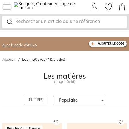
page 10 - Les matières | Becquet
menu
Mon Compte
Mes Favoris
Mon panie
-30% sur votre commande
dès 2 articles
achetés
Rechercher un article ou une référence
livraison GRATUITE
dès 110€ d'achat
(1)
avec le code
750826
AJOUTER LE CODE
Accueil
Les matières
(962 articles)
Les matières
(page
10
/
16
)
FILTRES