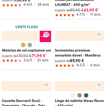
modal personnalisable
59,90 €
à partir de
4.4
/
5
-
28
avis
LAURÉAT - 400 g/m²
89,90 €
62,93 €
*
à partir de
4.7
/
5
-
11
avis
VENTE FLASH
%
-40
Matelas de sol capitonné uni
Surmatelas premium
sensation duvet - Moelleux
119,90 €
71,94 €
*
à partir de
3.6
/
5
-
25
avis
89,90 €
à partir de
4.5
/
5
-
6
avis
Couette Dacron® Eco2 -
Linge de toilette liteau fleurs