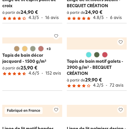
Linge de lit esprit point de
Linge de lit motifs suzani -
croix
BECQUET CRÉATION
24,90 €
24,90 €
à partir de
à partir de
4.3
/
5
-
16
avis
4.8
/
5
-
6
avis
+
3
Tapis de bain décor
jacquard - 1500 g/m²
Tapis de bain motif galets -
2900 g/m² - BECQUET
25,90 €
à partir de
4.6
/
5
-
152
avis
CRÉATION
29,90 €
à partir de
4.2
/
5
-
72
avis