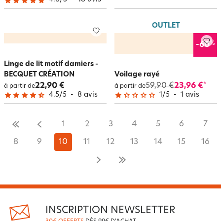
OUTLET
%
-60
Linge de lit motif damiers -
BECQUET CRÉATION
Voilage rayé
22,90 €
59,90 €
23,96 €
*
à partir de
à partir de
4.5
/
5
-
8
avis
1
/
5
-
1
avis
1
2
3
4
5
6
7
8
9
10
11
12
13
14
15
16
INSCRIPTION NEWSLETTER