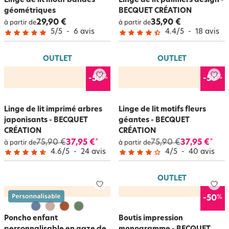
Linge de lit motif bandes
Linge de lit palmiers design -
géométriques
BECQUET CRÉATION
29,90 €
35,90 €
à partir de
à partir de
5
/
5
-
6
avis
4.4
/
5
-
18
avis
OUTLET
OUTLET
%
%
-50
-50
Linge de lit imprimé arbres
Linge de lit motifs fleurs
japonisants - BECQUET
géantes - BECQUET
CRÉATION
CRÉATION
75,90 €
37,95 €
75,90 €
37,95 €
*
*
à partir de
à partir de
4.6
/
5
-
24
avis
4
/
5
-
40
avis
OUTLET
%
-50
Poncho enfant
Boutis impression