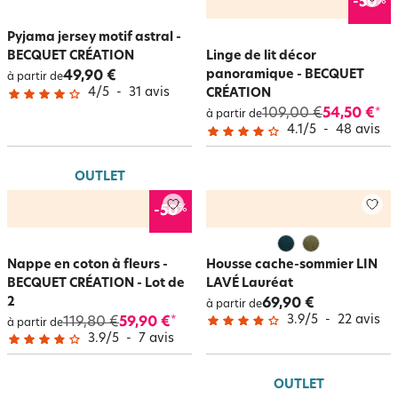
%
-50
Pyjama jersey motif astral -
BECQUET CRÉATION
Linge de lit décor
panoramique - BECQUET
49,90 €
à partir de
4
/
5
-
31
avis
CRÉATION
109,00 €
54,50 €
*
à partir de
4.1
/
5
-
48
avis
OUTLET
%
-50
Nappe en coton à fleurs -
Housse cache-sommier LIN
BECQUET CRÉATION - Lot de
LAVÉ Lauréat
2
69,90 €
à partir de
3.9
/
5
-
22
avis
119,80 €
59,90 €
*
à partir de
3.9
/
5
-
7
avis
OUTLET