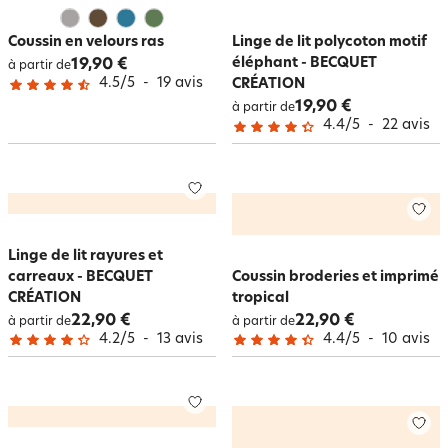
Coussin en velours ras
Linge de lit polycoton motif
éléphant - BECQUET
19,90 €
à partir de
4.5
/
5
-
19
avis
CRÉATION
19,90 €
à partir de
4.4
/
5
-
22
avis
Linge de lit rayures et
carreaux - BECQUET
Coussin broderies et imprimé
CRÉATION
tropical
22,90 €
22,90 €
à partir de
à partir de
4.2
/
5
-
13
avis
4.4
/
5
-
10
avis