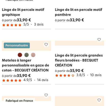
Linge de lit percale motif
Linge de lit en percale motif
graphique
panthère
32,90 €
32,90 €
à partir de
à partir de
5
/
5
-
3
avis
Linge de lit percale grandes
Matelas à langer
fleurs brodées - BECQUET
personnalisable en gaze de
CRÉATION
coton – BECQUET CRÉATION
35,90 €
à partir de
3.8
/
5
-
10
avis
35,90 €
à partir de
4.9
/
5
-
14
avis