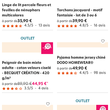
Linge de lit percale fleurs et
feuilles de nénuphars
Torchons jacquard - motif
multicolores
fantaisie - lot de 3 ou 6
35,90 €
39,90 €
à partir de
à partir de
4.5
/
5
-
13
avis
4.8
/
5
-
16
avis
OUTLET
%
-50
Pyjama homme jersey chiné
Peignoir de bain mixte
DODO HOMEWEAR®
adulte - coton velours ciselé
49,90 €
à partir de
4.4
/
5
-
98
avis
- BECQUET CRÉATION - 420
g/m²
89,90 €
44,95 €
*
à partir de
3.5
/
5
-
4
avis
OUTLET