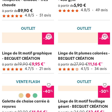
Tempérée - Chaude - Très
- 450 g/m²
chaude
5,90 €
à partir de
4.8
/
5
-
49
avis
89,90 €
à partir de
4.8
/
5
-
51
avis
OUTLET
OUTLET
%
%
-50
-60
Linge de lit motif graphique
Linge de lit plumes colorées -
- BECQUET CRÉATION
BECQUET CRÉATION
19,90 €
9,95 €
27,90 €
11,16 €
*
*
à partir de
à partir de
4.7
/
5
-
21
avis
4.1
/
5
-
34
avis
VENTE FLASH
OUTLET
%
%
-40
-50
Galette de chaise carrée à
Linge de lit motif feuillage
rayures
géant - BECQUET CRÉATION