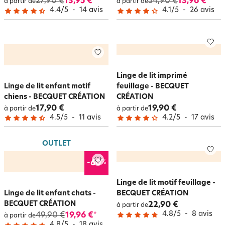
27,90 €
13,95 €
34,90 €
13,96 €
*
*
à partir de
à partir de
4.4
/
5
-
14
avis
4.1
/
5
-
26
avis
Linge de lit imprimé
Linge de lit enfant motif
feuillage - BECQUET
chiens - BECQUET CRÉATION
CRÉATION
17,90 €
19,90 €
à partir de
à partir de
4.5
/
5
-
11
avis
4.2
/
5
-
17
avis
OUTLET
%
-60
Linge de lit motif feuillage -
Linge de lit enfant chats -
BECQUET CRÉATION
BECQUET CRÉATION
22,90 €
à partir de
4.8
/
5
-
8
avis
49,90 €
19,96 €
*
à partir de
4.8
/
5
-
18
avis