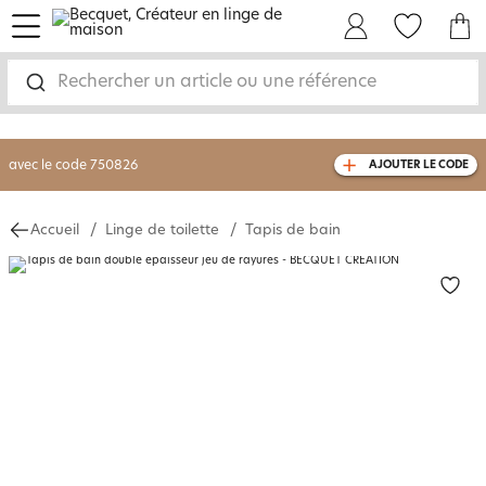
menu
Mon Compte
Mes Favoris
Mon panie
-30% sur votre commande
dès 2 articles
achetés
Rechercher un article ou une référence
livraison GRATUITE
dès 110€ d'achat
(1)
avec le code
750826
AJOUTER LE CODE
Accueil
Linge de toilette
Tapis de bain