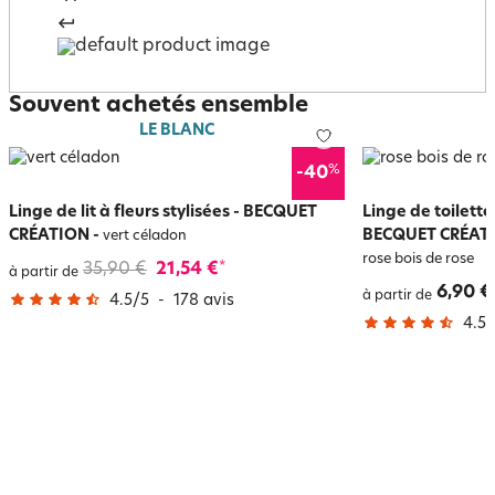
Souvent achetés ensemble
LE BLANC
%
-40
Linge de lit à fleurs stylisées - BECQUET
Linge de toilett
CRÉATION
-
BECQUET CRÉATI
vert céladon
rose bois de rose
35,90 €
21,54 €
*
à partir de
6,90 €
à partir de
4.5
/
5
-
178
avis
4.5
/