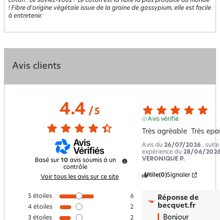
coton
:
Le saviez-vous ? Le coton est la fibre la plus produite au monde
! Fibre d'origine végétale issue de la graine de gossypium, elle est facile
à entretenir.
Avis clients
4.4
/
5
Avis vérifié
Très agréable  Très epa
Avis du
26/07/2026
, suit
expérience du
28/06/202
VERONIQUE P.
Basé sur
10
avis soumis à un
contrôle
Utile
(0)
Signaler
Voir tous les avis sur ce site
5
étoiles
6
Réponse de
becquet.fr
4
étoiles
2
Bonjour 
3
étoiles
2