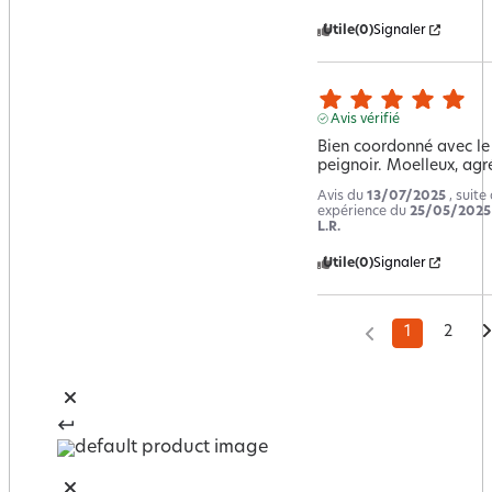
Utile
(0)
Signaler
Avis vérifié
Bien coordonné avec le 
peignoir. Moelleux, agr
Avis du
13/07/2025
, suite
expérience du
25/05/2025
L.R.
Utile
(0)
Signaler
1
2