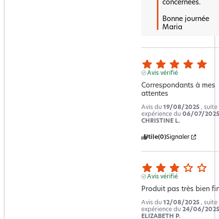
concernées.  

Bonne journée 

Maria
Avis vérifié
Correspondants à mes 
attentes
Avis du
19/08/2025
, suite
expérience du
06/07/202
CHRISTINE L.
Utile
(0)
Signaler
Avis vérifié
Produit pas très bien fin
Avis du
12/08/2025
, suite
expérience du
24/06/202
ELIZABETH P.