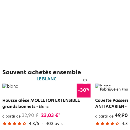
Souvent achetés ensemble
LE BLANC
%
-30
Housse alèse MOLLETON EXTENSIBLE
Couette Passerel
grands bonnets
-
ANTIACARIEN - L
blanc
32,90 €
23,03 €
49,90 
*
à partir de
à partir de
4.3
/
5
-
403
avis
4.3
/