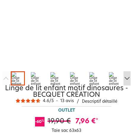
Linge de lit enfant motif dinosaures -
BECQUET CRÉATION
4.6
/
5
-
13
avis
/
Descriptif détaillé
OUTLET
19,90 €
7,96 €
*
%
-60
Taie sac 63x63