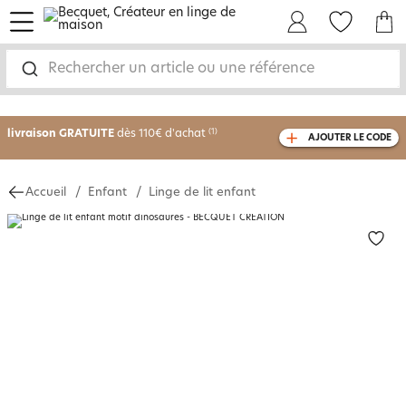
menu
Mon Compte
Mes Favoris
Mon panie
-30% sur votre commande
dès 2 articles
Rechercher un article ou une référence
achetés
livraison GRATUITE
dès 110€ d'achat
(1)
AJOUTER LE CODE
avec le code
750826
Accueil
Enfant
Linge de lit enfant