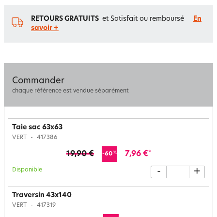
RETOURS GRATUITS
et Satisfait ou remboursé
En
savoir +
Commander
chaque référence est vendue séparément
Taie sac 63x63
VERT
417386
19,90 €
7,96 €
*
%
-60
Disponible
-
+
Traversin 43x140
VERT
417319