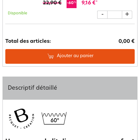
22,90 €
9,16 €
*
%
-60
Disponible
-
+
Total des articles:
0,00 €
Ajouter au panier
Descriptif détaillé