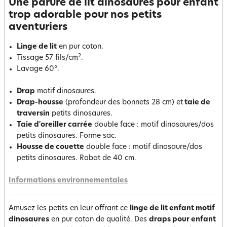
Une parure de lit dinosaures pour enfant
trop adorable pour nos petits
aventuriers
Linge de lit
en pur coton.
2
Tissage 57 fils/cm
.
Lavage 60°.
Drap
motif dinosaures.
Drap-housse
(profondeur des bonnets 28 cm) et
taie de
traversin
petits dinosaures.
Taie d'oreiller carrée
double face : motif dinosaures/dos
petits dinosaures. Forme sac.
Housse de couette
double face : motif dinosaure/dos
petits dinosaures. Rabat de 40 cm.
Informations environnementales
Amusez les petits en leur offrant ce
linge de lit enfant motif
dinosaures
en pur coton de qualité. Des
draps pour enfant