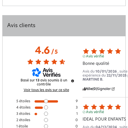
Avis clients
4.6
/
5
Avis vérifié
Bonne qualité
Avis du
10/01/2026
, suit
expérience du
22/11/2025
MARTINE B.
Basé sur
13
avis soumis à un
contrôle
Utile
(0)
Signaler
Voir tous les avis sur ce site
5
étoiles
9
4
étoiles
3
Avis vérifié
3
étoiles
1
IDEAL POUR ENFANTS
2
étoiles
0
1
étoile
0
Avis du
04/12/2024
, suit