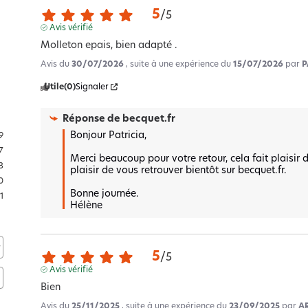
5
/
5
Avis vérifié
Molleton epais, bien adapté .
Avis du
30/07/2026
, suite à une expérience du
15/07/2026
par
P
Utile
(0)
Signaler
Réponse de
becquet.fr
Bonjour Patricia,

9
7
Merci beaucoup pour votre retour, cela fait plaisir 
3
plaisir de vous retrouver bientôt sur becquet.fr.

0
Bonne journée.

1
Hélène
5
/
5
Avis vérifié
Bien
Avis du
25/11/2025
, suite à une expérience du
23/09/2025
par
AR