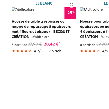
LE BLANC
LE
%
-25
Housse de table à repasser ou
Housse pour tabl
nappe de repassage 5 épaisseurs
épaisseurs ou n
motif fleurs et oiseaux - BECQUET
4 épaisseurs à f
CRÉATION
-
CRÉATION
-
Multicolore
Multi
37,90 €
28,42 €
39,90 
*
à partir de
à partir de
4.2
/
5
-
166
avis
4
/
5