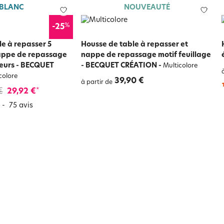
 BLANC
NOUVEAUTÉ
%
-25
e à repasser 5
Housse de table à repasser et
appe de repassage
nappe de repassage motif feuillage
leurs - BECQUET
- BECQUET CRÉATION
-
Multicolore
colore
39,90 €
à partir de
€
29,92 €
*
-
75
avis