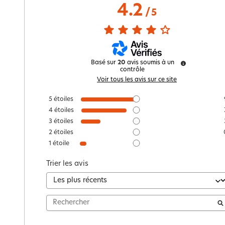
4.2
/
5
Basé sur
20
avis soumis à un
contrôle
Voir tous les avis sur ce site
5
étoiles
4
étoiles
3
étoiles
2
étoiles
1
étoile
Trier les avis