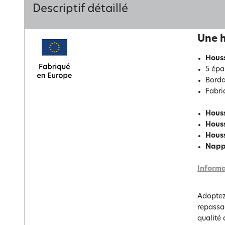
Descriptif détaillé
Une h
Houss
5 épa
Borda
Fabriq
Housse
Houss
Housse
Napp
Informa
Adoptez
repassag
qualité 