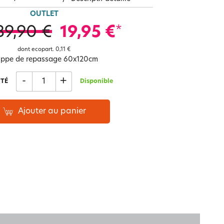
Notre marque Lauréat
OUTLET
39,90 €
19,95 €
*
dont ecopart.
0,11 €
rs et
ppe de repassage 60x120cm
ment
La gaze de coton
-
+
TÉ
Disponible
Ajouter au panier