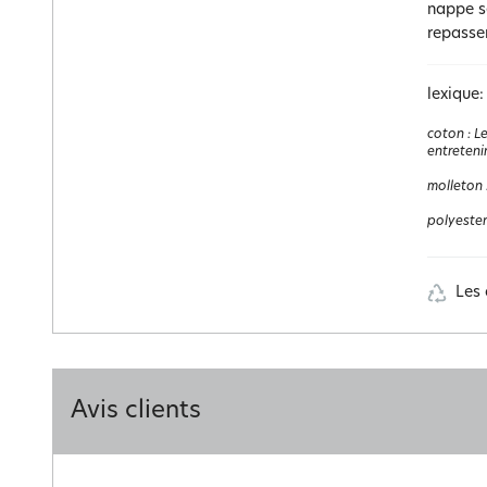
nappe s
repasser
lexique:
coton
:
Le
entretenir
molleton
polyester
Les 
Avis clients