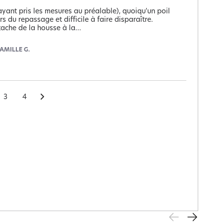
yant pris les mesures au préalable), quoiqu'un poil 
rs du repassage et difficile à faire disparaître. 
tache de la housse à la
...
AMILLE G.
3
4