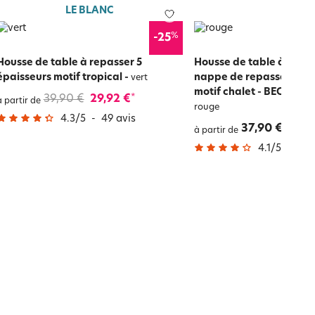
LE BLANC
%
-25
Housse de table à repasser 5
Housse de table à repas
épaisseurs motif tropical
-
nappe de repassage 5 é
vert
motif chalet - BECQUET
39,90 €
29,92 €
*
à partir de
rouge
4.3
/
5
-
49
avis
37,90 €
à partir de
4.1
/
5
-
133