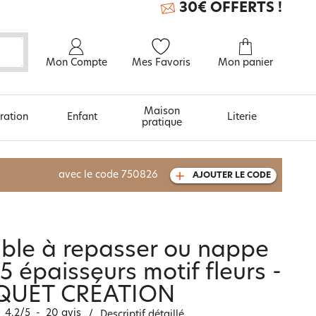
30€ OFFERTS !
Mon Compte
Mes Favoris
Mon panier
Maison
ration
Enfant
Literie
pratique
À découvrir aussi
avec le code
750826
AJOUTER LE CODE
Carte cadeau
ble à repasser ou nappe
 épaisseurs motif fleurs -
QUET CRÉATION
4.2
/
5
-
20
avis
/
Descriptif détaillé