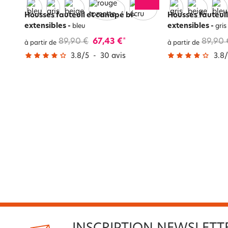
Housses fauteuil et canapé bi-
Housses fauteuil
extensibles
-
extensibles
-
bleu
gris
89,90 €
67,43 €
89,90 
*
à partir de
à partir de
3.8
/
5
-
30
avis
3.8
/