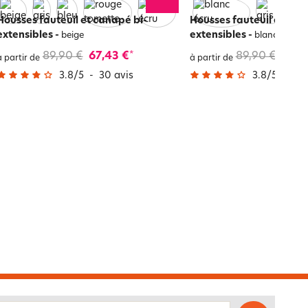
Housses fauteuil et canapé bi-
Housses fauteuil et can
extensibles
-
extensibles
-
beige
blanc écru
89,90 €
67,43 €
89,90 €
67,4
*
à partir de
à partir de
3.8
/
5
-
30
avis
3.8
/
5
-
30