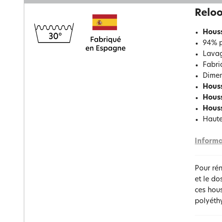
Reloo
Houss
94% p
Lavag
Fabri
Dimen
Houss
Hous
Hous
Haute
Informa
Pour ré
et le do
ces hous
polyéthy