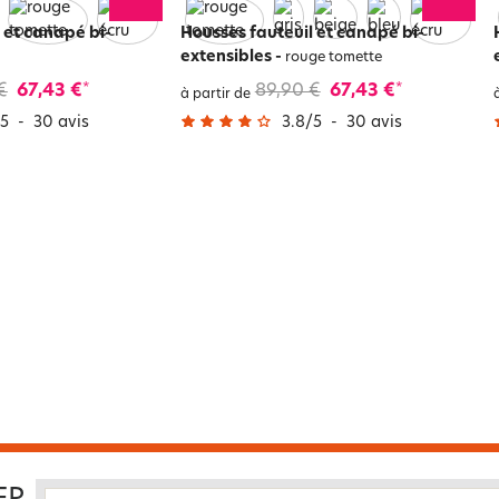
 et canapé bi-
Housses fauteuil et canapé bi-
extensibles
-
rouge tomette
€
67,43 €
89,90 €
67,43 €
*
*
à partir de
5
-
30
avis
3.8
/
5
-
30
avis