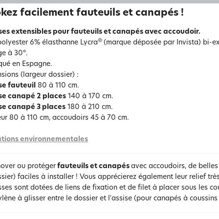
kez facilement fauteuils et canapés !
es extensibles pour fauteuils et canapés avec accoudoir.
®
olyester 6% élasthanne Lycra
(marque déposée par Invista) bi-ex
e à 30°.
qué en Espagne.
sions (largeur dossier) :
e fauteuil
80 à 110 cm.
se canapé 2 places
140 à 170 cm.
se canapé 3 places
180 à 210 cm.
ur 80 à 110 cm, accoudoirs 45 à 70 cm.
tions environnementales
nover ou protéger
fauteuils et canapés
avec accoudoirs, de belles
ssier) faciles à installer ! Vous apprécierez également leur relief tr
ses sont dotées de liens de fixation et de filet à placer sous les c
lène à glisser entre le dossier et l'assise (pour canapés à coussins 