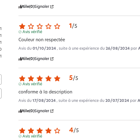
Utile
(0)
Signaler
1
/
5
1
Avis vérifié
1
Couleur non respectée
1
Avis du
01/10/2024
, suite à une expérience du
26/08/2024
par
A
0
1
Utile
(0)
Signaler
5
/
5
Avis vérifié
conforme à la description
Avis du
17/08/2024
, suite à une expérience du
20/07/2024
par
A
Utile
(0)
Signaler
4
/
5
Avis vérifié