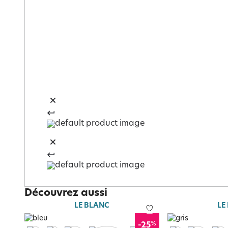
Découvrez aussi
LE BLANC
LE
%
-25