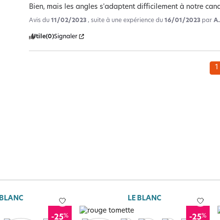
Bien, mais les angles s'adaptent difficilement à notre can
Avis du
11/02/2023
, suite à une expérience du
16/01/2023
par
A.
Utile
(0)
Signaler
1
 BLANC
LE BLANC
%
%
-25
-25