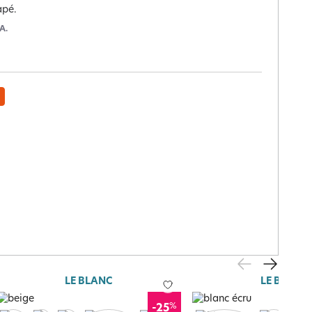
apé.
A.
LE BLANC
LE BLANC
%
-25