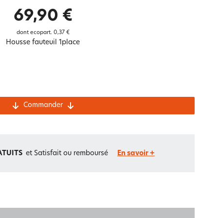
Notre marque Lauréat
69,90 €
dont ecopart.
0,37 €
Housse fauteuil 1place
rs et
ment
La gaze de coton
Commander
ATUITS
et Satisfait ou remboursé
En savoir +