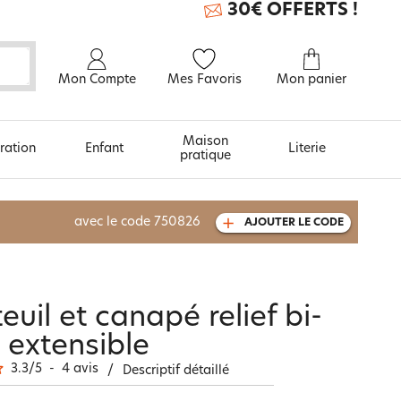
30€ OFFERTS !
Mon Compte
Mes Favoris
Mon panier
Maison
ration
Enfant
Literie
pratique
À découvrir aussi
avec le code
750826
AJOUTER LE CODE
Carte cadeau
uil et canapé relief bi-
extensible
3.3
/
5
-
4
avis
/
Descriptif détaillé