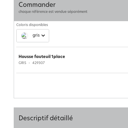
Commander
chaque référence est vendue séparément
Coloris disponibles
gris
Housse fauteuil 1place
GRIS
429307
Descriptif détaillé