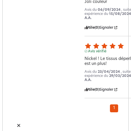
Joli couleur
Avis du
06/09/2024
, suit
expérience du
15/08/2024
A.A.
Utile
(0)
Signaler
Avis vérifié
Nickel ! Le tissus déperl
est un plus!
Avis du
23/04/2024
, suit
expérience du
29/03/2024
A.A.
Utile
(0)
Signaler
1