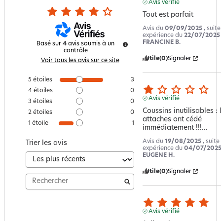
Avis vérifié
Tout est parfait
Avis du
09/09/2025
, suit
expérience du
22/07/2025
FRANCINE B.
Basé sur
4
avis soumis à un
contrôle
Utile
(0)
Signaler
Voir tous les avis sur ce site
5
étoiles
3
4
étoiles
0
Avis vérifié
3
étoiles
0
Coussins inutilisables : l
2
étoiles
0
attaches ont cédé 
1
étoile
1
immédiatement !!!...
Avis du
19/08/2025
, suite
Trier les avis
expérience du
04/07/202
EUGENE H.
Utile
(0)
Signaler
Avis vérifié