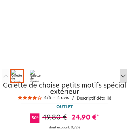
Galette de chaise petits motifs spécial
extérieur
4
/
5
-
4
avis
/
Descriptif détaillé
OUTLET
49,80 €
24,90 €
*
%
-50
dont ecopart.
0,72 €