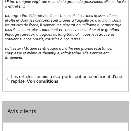
! Fibre d'origine végétale issue de la graine de gossypium, elle est facile
à entretenir.
piquage
:
Procédé qui vise à mettre en relief certains dessins d'une
étoffe et dont les contours sont piqués à l'aiguille ou à la main. Dans
les articles de literie, il permet une répartition uniforme du garnissage :
plus il est serré, plus il maintient et conserve la chaleur et le gonflant.
Piquage carreaux, à vagues ou longitudinal… vous le retrouverez
souvent sur nos boutis, coussins ou couettes !
polyester
:
Matière synthétique qui offre une grande résistance,
souplesse et mémoire thermique. Infroissable, elle s'entretient
facilement.
Les articles soumis à éco-participation bénéficient d'une
reprise
Voir conditions
Avis clients