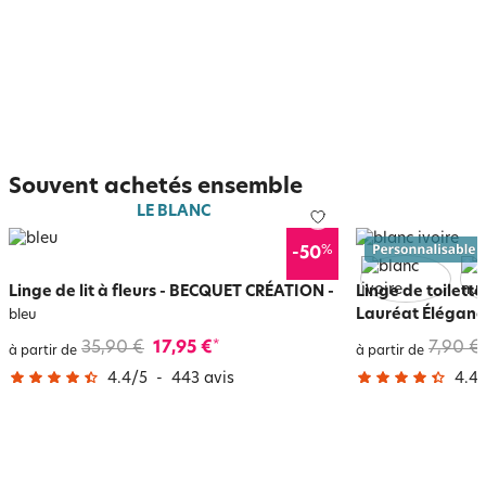
Souvent achetés ensemble
LE BLANC
%
-50
Linge de lit à fleurs - BECQUET CRÉATION
-
Linge de toilet
Lauréat Éléganc
bleu
35,90 €
17,95 €
7,90 €
*
à partir de
à partir de
4.4
/
5
-
443
avis
4.4
/