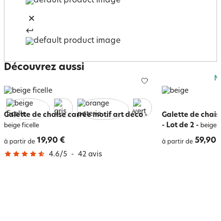
Découvrez aussi
N
Galette de chaise carrée motif art déco
-
Galette de chais
- Lot de 2
-
beige ficelle
beige
19,90 €
59,90 
à partir de
à partir de
4.6
/
5
-
42
avis