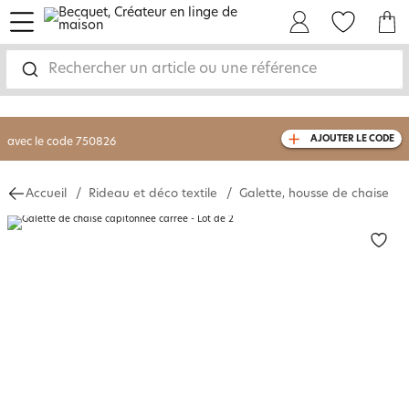
menu
Mon Compte
Mes Favoris
Mon panie
-30% sur votre commande
dès 2 articles
achetés
Rechercher un article ou une référence
livraison GRATUITE
dès 110€ d'achat
(1)
avec le code
750826
AJOUTER LE CODE
Accueil
Rideau et déco textile
Galette, housse de chaise