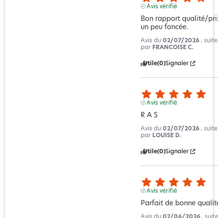
Avis vérifié
Bon rapport qualité/prix
un peu foncée.
Avis du
02/07/2026
, suit
par
FRANCOISE C.
Utile
(0)
Signaler
Avis vérifié
R A S
Avis du
02/07/2026
, suit
par
LOUISE D.
Utile
(0)
Signaler
Avis vérifié
Parfait de bonne qualit
Avis du
02/06/2026
, sui