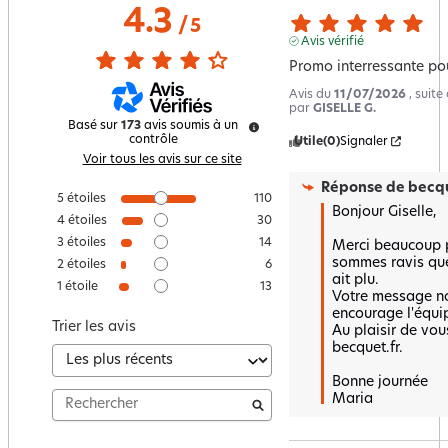
4.3
/
5
Avis vérifié
Promo interressante pou
Avis du
11/07/2026
, suit
par
GISELLE G.
Basé sur
173
avis soumis à un
contrôle
Utile
(0)
Signaler
Voir tous les avis sur ce site
Réponse de
becqu
5
étoiles
110
Bonjour Giselle,

4
étoiles
30
3
étoiles
14
Merci beaucoup po
sommes ravis que
2
étoiles
6
ait plu.

1
étoile
13
Votre message nous
encourage l'équip
Trier les avis
Au plaisir de vous
becquet.fr.

Bonne journée 

Maria