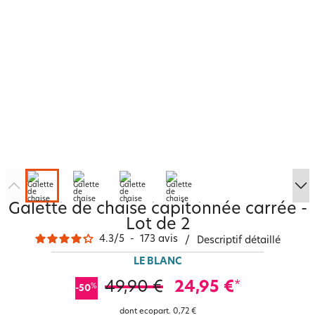
Galette de chaise capitonnée carrée -
Lot de 2
4.3
/
5
-
173
avis
/
Descriptif détaillé
LE BLANC
49,90 €
24,95 €
*
%
-50
dont ecopart.
0,72 €