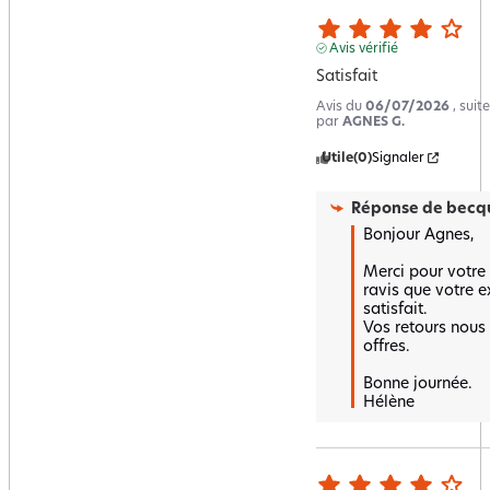
Avis vérifié
Satisfait
Avis du
06/07/2026
, sui
par
AGNES G.
Utile
(0)
Signaler
Réponse de
becqu
Bonjour Agnes,

Merci pour votre
ravis que votre e
satisfait.  

Vos retours nous 
offres.  

Bonne journée.

Hélène