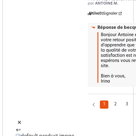
par
ANTOINE M.
Utile
(0)
Signaler
Réponse de
becqu
Bonjour Antoine 
votre retour posi
d'apprendre que v
la qualité de votr
satisfaction est n
espérons vous rev
site. 

Bien à vous, 

Irina
1
2
3