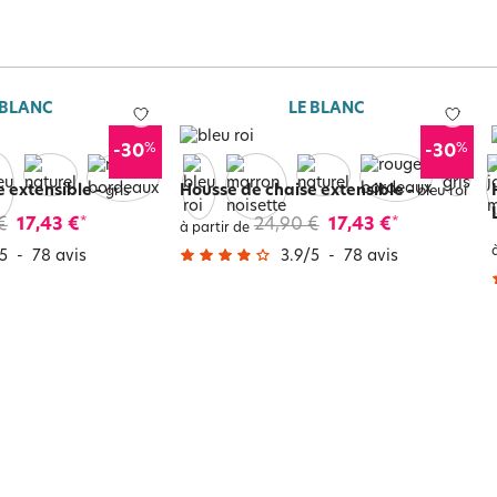
 BLANC
LE BLANC
%
%
-30
-30
e extensible
-
Housse de chaise extensible
-
gris
bleu roi
€
17,43 €
24,90 €
17,43 €
*
*
à partir de
5
-
78
avis
3.9
/
5
-
78
avis