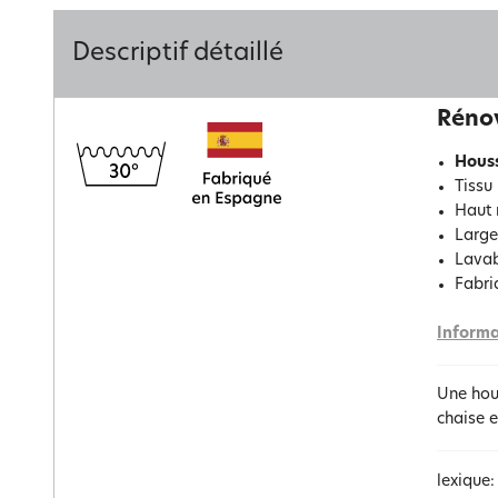
Descriptif détaillé
Rénov
Houss
Tissu
Haut 
Large
Lavab
Fabri
Informa
Une hous
chaise e
lexique: