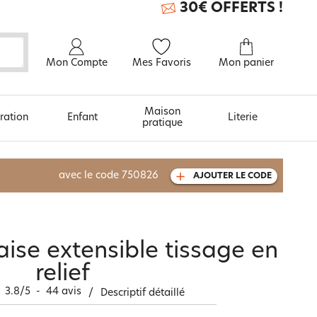
30€ OFFERTS !
Mon Compte
Mes Favoris
Mon panier
Maison
ration
Enfant
Literie
pratique
À découvrir aussi
avec le code
750826
AJOUTER LE CODE
Carte cadeau
ise extensible tissage en
relief
3.8
/
5
-
44
avis
/
Descriptif détaillé