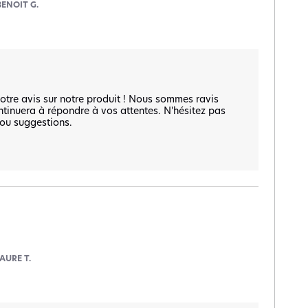
BENOIT G.
tre avis sur notre produit ! Nous sommes ravis 
ontinuera à répondre à vos attentes. N'hésitez pas 
ou suggestions.

AURE T.