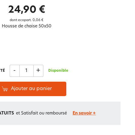
Notre marque Lauréat
24,90 €
dont ecopart.
0,06 €
Housse de chaise 50x50
rs et
ment
La gaze de coton
-
+
TÉ
Disponible
Ajouter au panier
ATUITS
et Satisfait ou remboursé
En savoir +