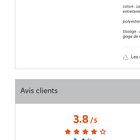
coton
:
Le
entretenir
polyester
tissage
:
gage de q
Les 
Avis clients
3.8
/
5