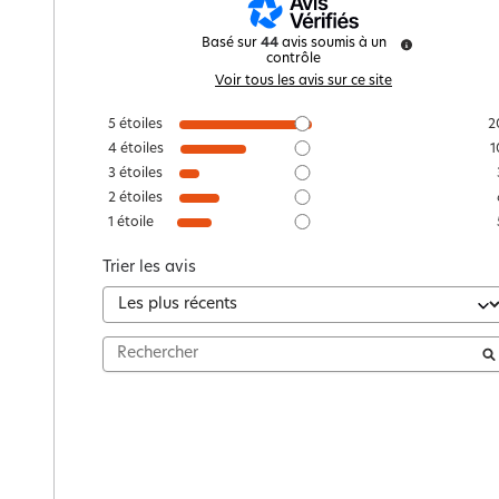
Basé sur
44
avis soumis à un
contrôle
Voir tous les avis sur ce site
5
étoiles
2
4
étoiles
1
3
étoiles
2
étoiles
1
étoile
Trier les avis