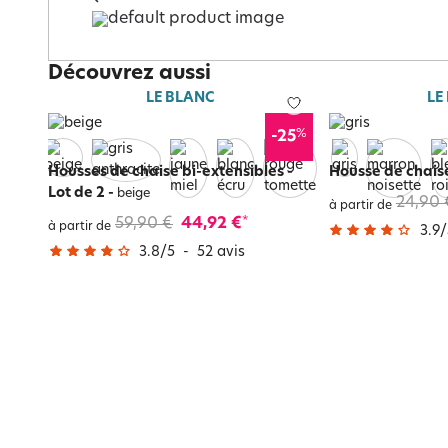
Découvrez aussi
LE BLANC
LE
%
-25
Housses de chaise bi-extensibles -
Housse de chais
Lot de 2
-
beige
24,90 
à partir de
59,90 €
44,92 €
*
à partir de
3.9
/
3.8
/
5
-
52
avis