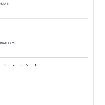
YDIA S.
RIGITTE V.
5
6
9