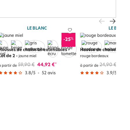
LE BLANC
LE BLANC
%
-25
Housses de chaise bi-extensibles -
Housse de chaise extens
Lot de 2
-
jaune miel
rouge bordeaux
59,90 €
44,92 €
24,90 €
17,4
*
à partir de
à partir de
3.8
/
5
-
52
avis
3.9
/
5
-
78