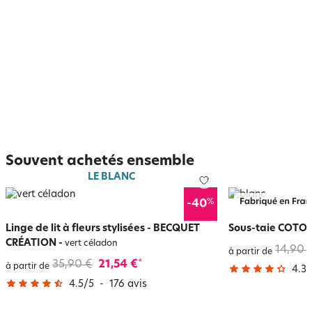
Souvent achetés ensemble
LE BLANC
%
-40
Linge de lit à fleurs stylisées - BECQUET
Sous-taie COTON
CRÉATION
-
vert céladon
14,90 
à partir de
35,90 €
21,54 €
*
à partir de
4.3
/
4.5
/
5
-
176
avis