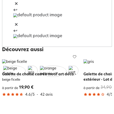
Découvrez aussi
Galette de chaise carrée motif art déco
-
Galette de chais
extérieur - Lot d
beige ficelle
19,90 €
34,90 
à partir de
à partir de
4.6
/
5
-
42
avis
4
/
5