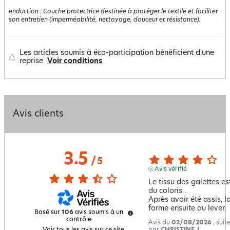
enduction
:
Couche protectrice destinée à protéger le textile et faciliter
son entretien (imperméabilité, nettoyage, douceur et résistance).
Les articles soumis à éco-participation bénéficient d'une
reprise
Voir conditions
Avis clients
3.5
/
5
Avis vérifié
Le tissu des galettes es
du coloris .

Après avoir été assis, l
forme ensuite au lever.
Basé sur
106
avis soumis à un
contrôle
Avis du
02/08/2026
, sui
par
CHRISTINE J.
Voir tous les avis sur ce site