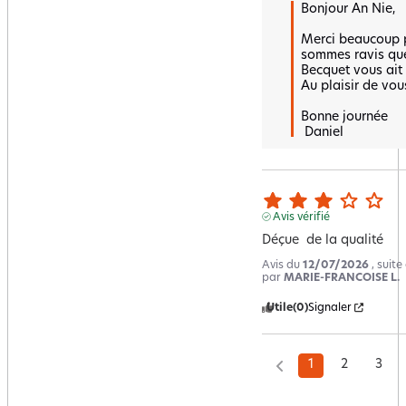
Bonjour An Nie,  

Merci beaucoup p
sommes ravis que
Becquet vous ait s
Au plaisir de vous
Bonne journée

 Daniel
Avis vérifié
Déçue  de la qualité
Avis du
12/07/2026
, suit
par
MARIE-FRANCOISE L.
Utile
(0)
Signaler
1
2
3