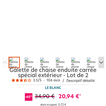
Galette de chaise enduite carrée
spécial extérieur - Lot de 2
3.5
/
5
-
106
avis
/
Descriptif détaillé
LE BLANC
34,90 €
20,94 €
*
%
-40
dont ecopart.
0,72 €