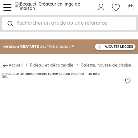
menu
Mon Compte
Mes Favoris
Mon panie
Rechercher un article ou une référence
-30% sur votre commande
dès 2 articles
achetés
livraison GRATUITE
dès 110€ d'achat
(1)
AJOUTER LE CODE
avec le code
750826
Accueil
Rideau et déco textile
Galette, housse de chaise