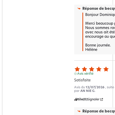
Réponse de
becqu
Bonjour Dominiqu
Merci beaucoup po
Nous sommes ravi
avec nous ait été 
encourage au quot
Bonne journée.

Hélène
Avis vérifié
Satisfaite
Avis du
12/07/2026
, suit
par
AN NIE G.
Utile
(0)
Signaler
Réponse de
becqu