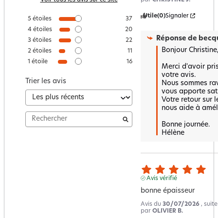
Utile
(0)
Signaler
5
étoiles
37
4
étoiles
20
Réponse de
becqu
3
étoiles
22
Bonjour Christine,
2
étoiles
11
1
étoile
16
Merci d'avoir pri
votre avis.  

Trier les avis
Nous sommes ravi
vous apporte satis
Votre retour sur l
nous aide à améli
Bonne journée.

Hélène
Avis vérifié
bonne épaisseur
Avis du
30/07/2026
, suit
par
OLIVIER B.