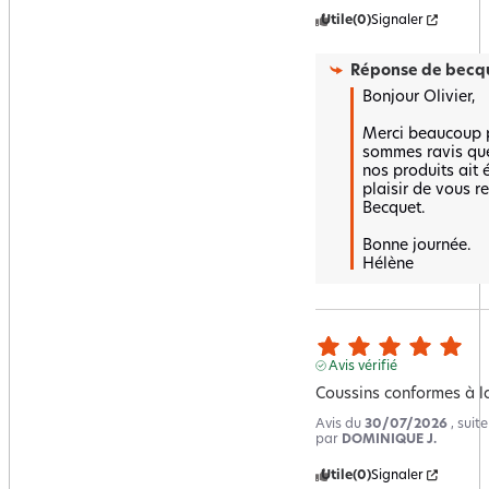
Utile
(0)
Signaler
Réponse de
becqu
Bonjour Olivier,

Merci beaucoup p
sommes ravis que
nos produits ait é
plaisir de vous re
Becquet.

Bonne journée.

Hélène
Avis vérifié
Coussins conformes à la 
Avis du
30/07/2026
, suit
par
DOMINIQUE J.
Utile
(0)
Signaler