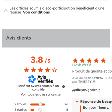
Les articles soumis à éco-participation bénéficient d'une
reprise
Voir conditions
Avis clients
3.8
/
5
Avis vérifié
Produit de qualité et c
Avis du
02/08/2026
, sui
par
THIERRY M.
Basé sur
52
avis soumis à un
contrôle
Utile
(0)
Signaler
Voir tous les avis sur ce site
Réponse de
becqu
5
étoiles
26
Bonjour Thierry,

4
étoiles
6