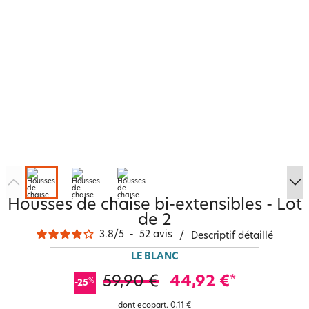
Housses de chaise bi-extensibles - Lot
de 2
3.8
/
5
-
52
avis
/
Descriptif détaillé
LE BLANC
59,90 €
44,92 €
*
%
-25
dont ecopart.
0,11 €