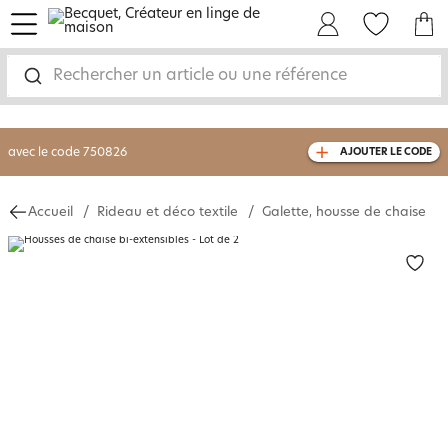
menu
Mon Compte
Mes Favoris
Mon panie
-30% sur votre commande
dès 2 articles
achetés
Rechercher un article ou une référence
livraison GRATUITE
dès 110€ d'achat
(1)
avec le code
750826
AJOUTER LE CODE
Accueil
Rideau et déco textile
Galette, housse de chaise