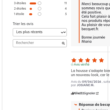
3
étoiles
11
Merci beaucoup p
sommes ravis que 
2
étoiles
4
été positive.  

1
étoile
5
Cela fait plaisir 
nos produits répo
Trier les avis
Au plaisir de vous
becquet.fr.

Bonne journée 

Maria
Avis vérifié
La housse s'adapte bien
un nouveau look, car le
Avis du
09/06/2026
, sui
par
JOSIANE M.
Utile
(0)
Signaler
Réponse de
becqu