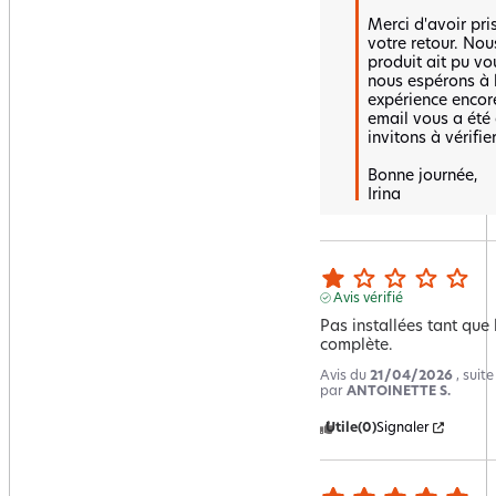
Merci d'avoir pri
votre retour. Nou
produit ait pu vo
nous espérons à l'
expérience encore
email vous a été 
invitons à vérifier.
Bonne journée,  

Irina
Avis vérifié
Pas installées tant que
complète.
Avis du
21/04/2026
, suit
par
ANTOINETTE S.
Utile
(0)
Signaler