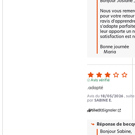
Bonjour Josiane ,

Nous vous remerc
pour votre retour
ravis d'apprendre
s'adapte parfaite
leur apporte un n
satisfaction est no
Bonne journée 

   Maria
Avis vérifié
.adapté
Avis du
18/05/2026
, suit
par
SABINE E.
Utile
(0)
Signaler
Réponse de
becqu
Bonjour Sabine, 
