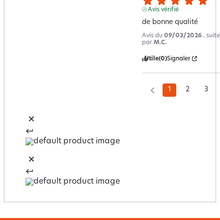
Avis vérifié
de bonne qualité
Avis du
09/03/2026
, sui
par
M.C.
Utile
(0)
Signaler
1
2
3