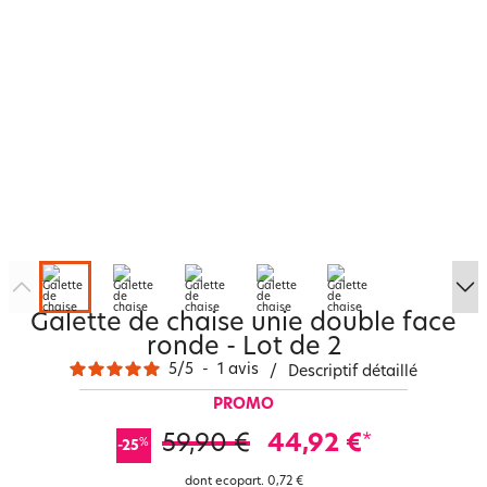
Galette de chaise unie double face
ronde - Lot de 2
5
/
5
-
1
avis
/
Descriptif détaillé
PROMO
59,90 €
44,92 €
*
%
-25
dont ecopart.
0,72 €