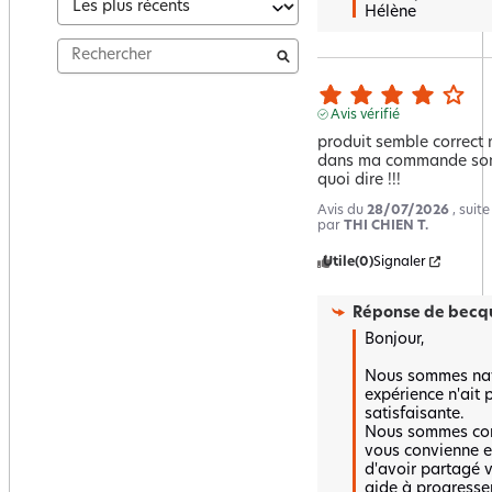
Hélène
Avis vérifié
produit semble correct 
dans ma commande sont 
quoi dire !!!
Avis du
28/07/2026
, suit
par
THI CHIEN T.
Utile
(0)
Signaler
Réponse de
becqu
Bonjour,

Nous sommes nav
expérience n'ait 
satisfaisante.  

Nous sommes cont
vous convienne e
d'avoir partagé vo
aide à progresser.