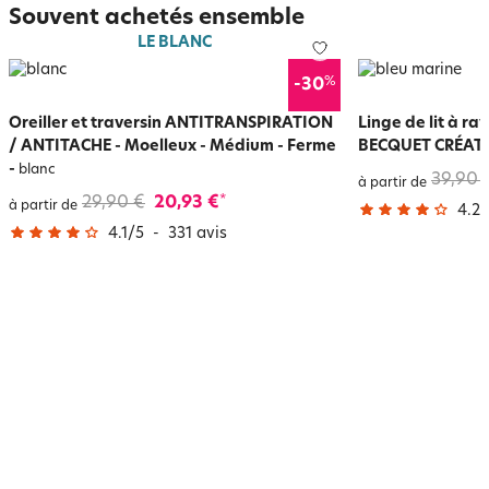
Souvent achetés ensemble
LE BLANC
%
-30
Oreiller et traversin ANTITRANSPIRATION
Linge de lit à ra
/ ANTITACHE - Moelleux - Médium - Ferme
BECQUET CRÉAT
-
blanc
39,90 
à partir de
29,90 €
20,93 €
*
à partir de
4.2
/
4.1
/
5
-
331
avis