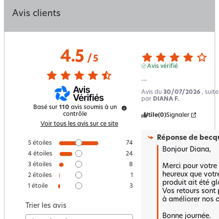
Avis clients
4.5
/
5
Avis vérifié
...
Avis du
30/07/2026
, suit
par
DIANA F.
Basé sur
110
avis soumis à un
contrôle
Utile
(0)
Signaler
Voir tous les avis sur ce site
Réponse de
becqu
5
étoiles
74
Bonjour Diana,

4
étoiles
24
3
étoiles
8
Merci pour votre
heureux que votre
2
étoiles
1
produit ait été gl
1
étoile
3
Vos retours sont 
à améliorer nos of
Trier les avis
Bonne journée.
