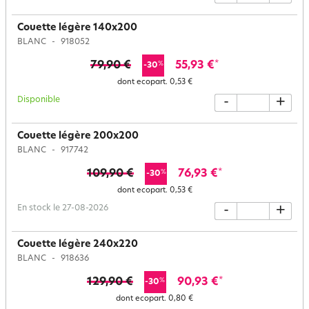
Couette légère 140x200
BLANC
918052
79,90 €
55,93 €
*
%
-30
dont ecopart.
0,53 €
Disponible
-
+
Couette légère 200x200
BLANC
917742
109,90 €
76,93 €
*
%
-30
dont ecopart.
0,53 €
En stock le 27-08-2026
-
+
Couette légère 240x220
BLANC
918636
129,90 €
90,93 €
*
%
-30
dont ecopart.
0,80 €