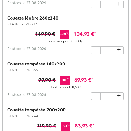
En stock le 27-08-2026
-
+
Couette légère 260x240
BLANC
918717
149,90 €
104,93 €
*
%
-30
dont ecopart.
0,80 €
En stock le 27-08-2026
-
+
Couette tempérée 140x200
BLANC
918566
99,90 €
69,93 €
*
%
-30
dont ecopart.
0,53 €
En stock le 27-08-2026
-
+
Couette tempérée 200x200
BLANC
918244
119,90 €
83,93 €
*
%
-30