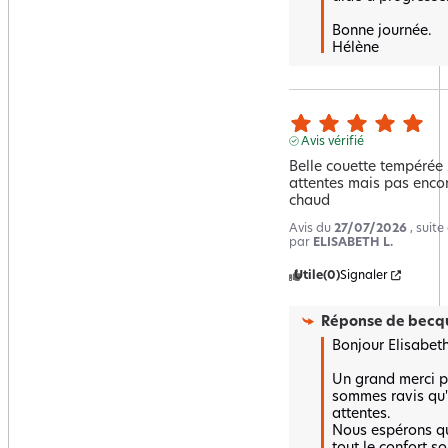
Bonne journée.

Hélène
Avis vérifié
Belle couette tempérée
attentes mais pas encore
chaud
Avis du
27/07/2026
, suit
par
ELISABETH L.
Utile
(0)
Signaler
Réponse de
becqu
Bonjour Elisabeth,
Un grand merci po
sommes ravis qu'
attentes.  

Nous espérons qu