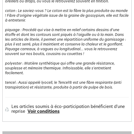
oreillers ou draps, où vous le retrouverez souvent en finition.
coton
:
Le saviez-vous ? Le coton est la fibre la plus produite au monde
! Fibre d'origine végétale issue de la graine de gossypium, elle est facile
à entretenir.
piquage
:
Procédé qui vise à mettre en relief certains dessins d'une
étoffe et dont les contours sont piqués à l'aiguille ou à la main. Dans
les articles de literie, il permet une répartition uniforme du garnissage :
plus il est serré, plus il maintient et conserve la chaleur et le gonflant.
Piquage carreaux, à vagues ou longitudinal… vous le retrouverez
souvent sur nos boutis, coussins ou couettes !
polyester
:
Matière synthétique qui offre une grande résistance,
souplesse et mémoire thermique. Infroissable, elle s'entretient
facilement.
tencel
:
Aussi appelé lyocell, le Tencel® est une fibre respirante (anti
transpiration) et résistante, produite à partir de pulpe de bois.
Les articles soumis à éco-participation bénéficient d'une
reprise
Voir conditions