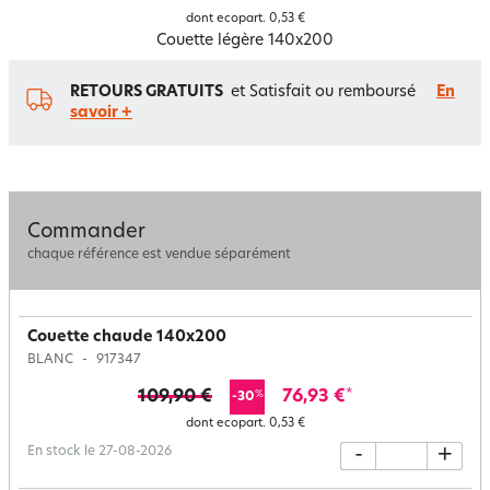
dont ecopart.
0,53 €
Couette légère 140x200
RETOURS GRATUITS
et Satisfait ou remboursé
En
savoir +
Commander
chaque référence est vendue séparément
Couette chaude 140x200
BLANC
917347
109,90 €
76,93 €
*
%
-30
dont ecopart.
0,53 €
En stock le 27-08-2026
-
+