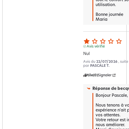
tout le confort so
utilisation.  

Bonne journée 

Maria
Avis vérifié
Nul
Avis du
22/07/2026
, suit
par
PASCALE T.
Utile
(0)
Signaler
Réponse de
becqu
Bonjour Pascale,

Nous tenons à vou
expérience n'ait 
vos attentes.  

Votre retour est 
nous améliorer.  
