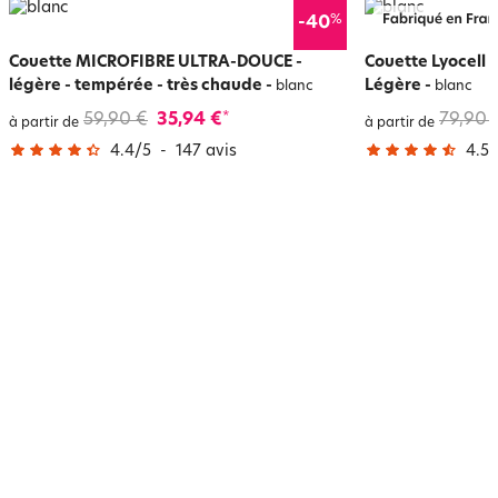
%
-40
Couette MICROFIBRE ULTRA-DOUCE -
Couette Lyocell
légère - tempérée - très chaude
-
Légère
-
blanc
blanc
59,90 €
35,94 €
79,90 
*
à partir de
à partir de
4.4
/
5
-
147
avis
4.5
/