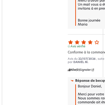
Merci d'avoir par
Un mail vous a é
invitons à en pre
Bonne journée 

Maria
Avis vérifié
Conforme à la comman
Avis du
22/07/2026
, suit
par
DANIEL M.
Utile
(0)
Signaler
Réponse de
becqu
Bonjour Daniel,

Merci pour votre r
Nous sommes ravi
commande ait été