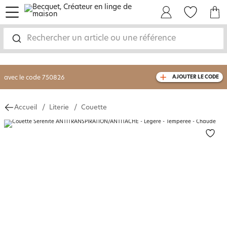
menu
Mon Compte
Mes Favoris
Mon panie
-30% sur votre commande
dès 2 articles
achetés
Rechercher un article ou une référence
livraison GRATUITE
dès 110€ d'achat
(1)
avec le code
750826
AJOUTER LE CODE
Accueil
Literie
Couette