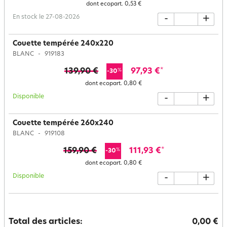
dont ecopart.
0,53 €
En stock le 27-08-2026
-
+
Couette tempérée 240x220
BLANC
919183
139,90 €
97,93 €
*
%
-30
dont ecopart.
0,80 €
Disponible
-
+
Couette tempérée 260x240
BLANC
919108
159,90 €
111,93 €
*
%
-30
dont ecopart.
0,80 €
Disponible
-
+
Total des articles:
0,00 €