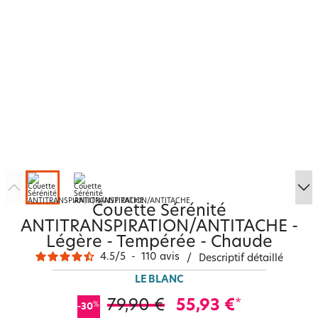
Couette Sérénité
ANTITRANSPIRATION/ANTITACHE -
Légère - Tempérée - Chaude
4.5
/
5
-
110
avis
/
Descriptif détaillé
LE BLANC
79,90 €
55,93 €
*
%
-30