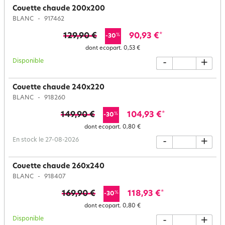
Couette chaude 200x200
BLANC
917462
129,90 €
90,93 €
*
%
-30
dont ecopart.
0,53 €
Disponible
-
+
Couette chaude 240x220
BLANC
918260
149,90 €
104,93 €
*
%
-30
dont ecopart.
0,80 €
En stock le 27-08-2026
-
+
Couette chaude 260x240
BLANC
918407
169,90 €
118,93 €
*
%
-30
dont ecopart.
0,80 €
Disponible
-
+