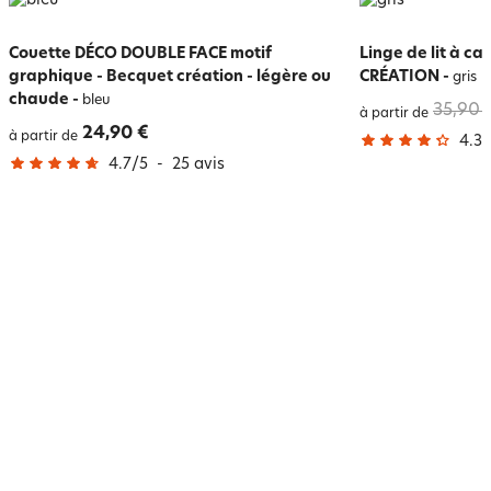
Couette DÉCO DOUBLE FACE motif
Linge de lit à c
graphique - Becquet création - légère ou
CRÉATION
-
gris
chaude
-
bleu
35,90 
à partir de
24,90 €
à partir de
4.3
/
4.7
/
5
-
25
avis