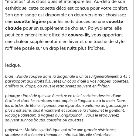
"matelas" plus classiques et intemporelles. Au-delà de son
esthétique, cette couette déco est conçue pour votre confort.
Son garnissage est disponible en deux versions : choisissez
une
couette légère
pour les nuits douces ou une
couette
chaude
pour un supplément de chaleur. Polyvalente, elle
peut également faire office de
couvre-lit,
vous apportant
une chaleur supplémentaire en hiver et une touche de style
raffinée posée sur un drap les nuits plus fraîches.
lexique:
biais
:
Bande coupée dans la diagonale d’un tissu (généralement à 45°)
par rapport aux droits fils. Jetez un coup d’œil à vos nappes, couettes,
oreillers ou draps, où vous le retrouverez souvent en finition.
piquage
:
Procédé qui vise à mettre en relief certains dessins d'une
étoffe et dont les contours sont piqués à l'aiguille ou à la main. Dans
les articles de literie, il permet une répartition uniforme du garnissage :
plus il est serré, plus il maintient et conserve la chaleur et le gonflant.
Piquage carreaux, à vagues ou longitudinal… vous le retrouverez
souvent sur nos boutis, coussins ou couettes !
polyester
:
Matière synthétique qui offre une grande résistance,
souplesse et mémoire thermique. Infroissable, elle s'entretient