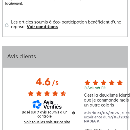
facilement.
Les articles soumis à éco-participation bénéficient d'une
reprise
Voir conditions
Avis clients
4.6
/
5
Avis vérifié
C'est la deuxième identi
que je commande mais 
un autre coloris
Basé sur
7
avis soumis à un
Avis du
23/06/2026
, suit
contrôle
expérience du
17/05/2026
NADIA P.
Voir tous les avis sur ce site