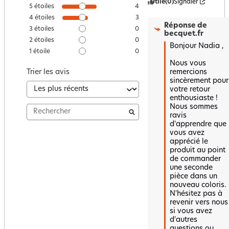
Utile
(0)
Signaler
5
étoiles
4
4
étoiles
3
Réponse de
3
étoiles
0
becquet.fr
2
étoiles
0
Bonjour Nadia ,

1
étoile
0
Nous vous 
remercions 
Trier les avis
sincèrement pour 
votre retour 
enthousiaste ! 
Nous sommes 
ravis 
d'apprendre que 
vous avez 
apprécié le 
produit au point 
de commander 
une seconde 
pièce dans un 
nouveau coloris. 
N'hésitez pas à 
revenir vers nous 
si vous avez 
d'autres 
questions ou 