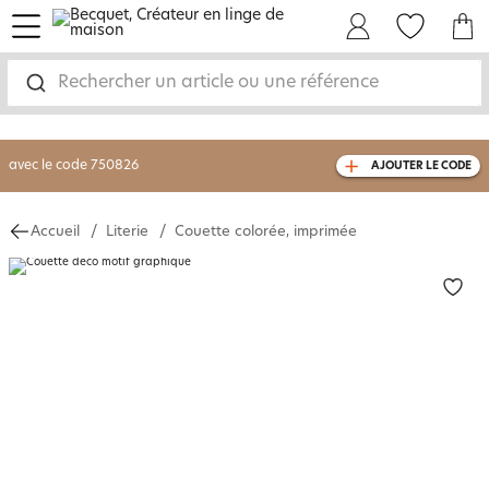
menu
Mon Compte
Mes Favoris
Mon panie
-30% sur votre commande
dès 2 articles
achetés
Rechercher un article ou une référence
livraison GRATUITE
dès 110€ d'achat
(1)
avec le code
750826
AJOUTER LE CODE
Accueil
Literie
Couette colorée, imprimée