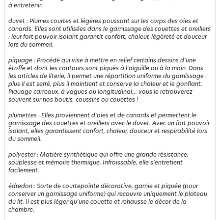
à entretenir.
duvet
:
Plumes courtes et légères poussant sur les corps des oies et
canards. Elles sont utilisées dans le garnissage des couettes et oreillers
: leur fort pouvoir isolant garantit confort, chaleur, légèreté et douceur
lors du sommeil.
piquage
:
Procédé qui vise à mettre en relief certains dessins d'une
étoffe et dont les contours sont piqués à l'aiguille ou à la main. Dans
les articles de literie, il permet une répartition uniforme du garnissage :
plus il est serré, plus il maintient et conserve la chaleur et le gonflant.
Piquage carreaux, à vagues ou longitudinal… vous le retrouverez
souvent sur nos boutis, coussins ou couettes !
plumettes
:
Elles proviennent d'oies et de canards et permettent le
garnissage des couettes et oreillers avec le duvet. Avec un fort pouvoir
isolant, elles garantissent confort, chaleur, douceur et respirabilité lors
du sommeil.
polyester
:
Matière synthétique qui offre une grande résistance,
souplesse et mémoire thermique. Infroissable, elle s'entretient
facilement.
édredon
:
Sorte de courtepointe décorative, garnie et piquée (pour
conserver un garnissage uniforme) qui recouvre uniquement le plateau
du lit. Il est plus léger qu'une couette et rehausse le décor de la
chambre.