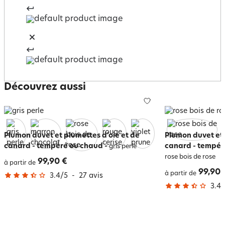
Découvrez aussi
Plumon duvet et plumettes d'oie et de
Plumon duvet et 
canard - tempéré ou chaud
-
canard - tempér
gris perle
rose bois de rose
99,90 €
à partir de
99,90 
à partir de
3.4
/
5
-
27
avis
3.4
/