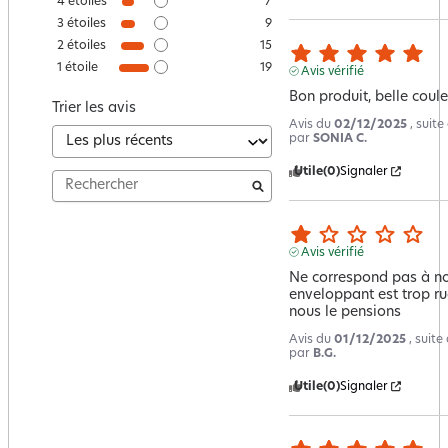
4
étoiles
7
3
étoiles
9
2
étoiles
15
1
étoile
19
Avis vérifié
Bon produit, belle coule
Trier les avis
Avis du
02/12/2025
, suit
par
SONIA C.
Utile
(0)
Signaler
Avis vérifié
Ne correspond pas à notr
enveloppant est trop r
nous le pensions
Avis du
01/12/2025
, suit
par
B.G.
Utile
(0)
Signaler