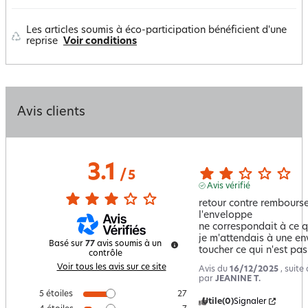
Les articles soumis à éco-participation bénéficient d'une
reprise
Voir conditions
Avis clients
3.1
/
5
Avis vérifié
retour contre rembourse
l'enveloppe 

ne correspondait à ce qu
je m'attendais à une en
Basé sur
77
avis soumis à un
toucher ce qui n'est pas 
contrôle
Voir tous les avis sur ce site
Avis du
16/12/2025
, suit
par
JEANINE T.
5
étoiles
27
Utile
(0)
Signaler