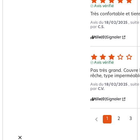
Avis vérifié
Très confortable et tien
Avis du
18/02/2025
, suit
par
C.S.
Utile
(0)
Signaler
Avis vérifié
Pas très grand. Couvre l
rêche, type imperméabl
Avis du
18/02/2025
, suit
par
C.V.
Utile
(0)
Signaler
1
2
3