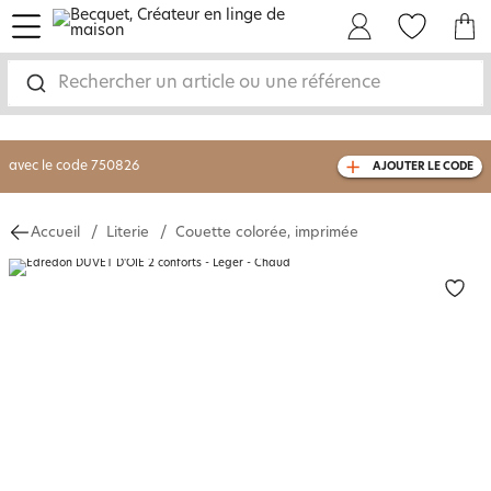
menu
Mon Compte
Mes Favoris
Mon panie
-30% sur votre commande
dès 2 articles
achetés
Rechercher un article ou une référence
livraison GRATUITE
dès 110€ d'achat
(1)
avec le code
750826
AJOUTER LE CODE
Accueil
Literie
Couette colorée, imprimée