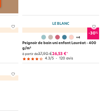
LE BLANC
%
-30
+
4
Peignoir de bain uni enfant Lauréat - 400
g/m²
37,90 €
26,53 €
*
à partir de
4.3
/
5
-
120
avis