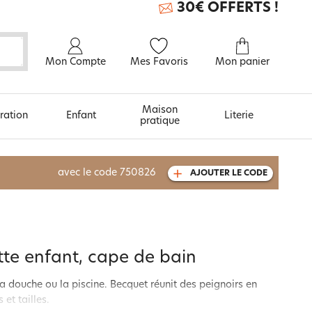
30€ OFFERTS !
Mon Compte
Mes Favoris
Mon panier
Maison
ration
Enfant
Literie
pratique
À découvrir aussi
avec le code
750826
AJOUTER LE CODE
Carte cadeau
ette enfant, cape de bain
a douche ou la piscine. Becquet réunit des peignoirs en
et tailles.