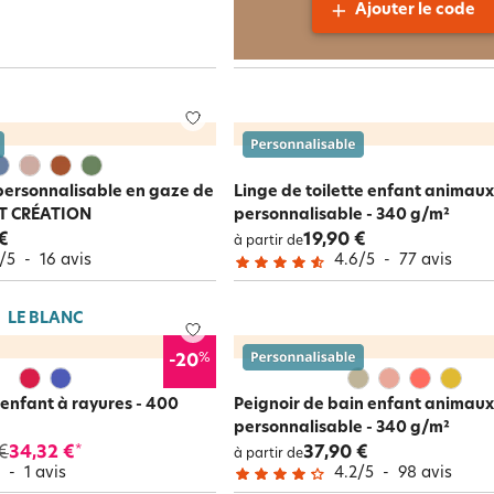
Ajouter le code
personnalisable en gaze de
Linge de toilette enfant animaux
ET CRÉATION
personnalisable - 340 g/m²
€
19,90 €
à partir de
/
5
-
16
avis
4.6
/
5
-
77
avis
LE BLANC
%
-20
enfant à rayures - 400
Peignoir de bain enfant animaux
personnalisable - 340 g/m²
€
34,32 €
37,90 €
*
à partir de
5
-
1
avis
4.2
/
5
-
98
avis