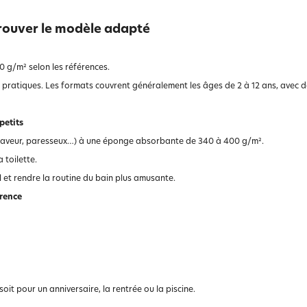
rouver le modèle adapté
0 g/m² selon les références.
 pratiques. Les formats couvrent généralement les âges de 2 à 12 ans, avec de
petits
ton laveur, paresseux…) à une éponge absorbante de 340 à 400 g/m².
 toilette.
l et rendre la routine du bain plus amusante.
érence
 soit pour un anniversaire, la rentrée ou la piscine.