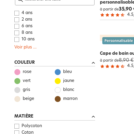
personnalisabl
35,90 
à partir de
4 ans
4.5
2 ans
6 ans
8 ans
10 ans
Voir plus
…
Cape de bain o
8,90 €
à partir de
COULEUR
4.5
rose
bleu
vert
jaune
gris
blanc
beige
marron
MATIÈRE
Polycoton
Coton