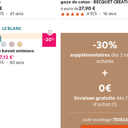
e
gaze de coton - BECQUET CRÉAT
€
27,90 €
à partir de
/
5
-
61
avis
4.9
/
5
-
16
avis
LE BLANC
%
-20
-30%
u bavoir animaux
supplémentaires
dès 2 ar
7,12 €
*
achetés
/
5
-
83
avis
0€
livraison gratuite
dès 1
d'achat (1)
code avantage
750826