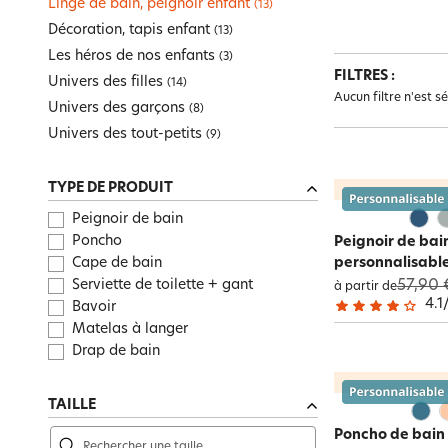
Linge de bain, peignoir enfant
(
13
)
Certains modèles 
Enfant
Maison pratique
Drap-housse grands bonnets
Tapis de bain
Pouf, futon
Art de la table
Univers des tout-petits
Mouchoir en tissu
Surmatelas
Décoration, tapis enfant
(
13
)
chaleur et confort
Maison pratique
Parure de lit
Peignoir
Plaid
Meuble, étagère
Bien-être Intime
Cache-sommiers, chemin de lit
Les héros de nos enfants
(
3
)
Literie
Dessus de lit
Gants de toilette
Coussin, housse de coussin
Tête de lit, paravent
FILTRES :
Toute la sélection
Pyjama
Univers des filles
(
14
)
Toute la sélection
Enfant
Toute la sélection
Linge de table
Aucun filtre n'est s
Peignoir personnalisé
Galette, housse de chaise
Toute la sélection
Maison pratique
Graphiqu
Univers des garçons
(
8
)
Toute la sélection
Literie
vibratio
Tapis
Univers des tout-petits
Toute la sélection
Toute la sélection
Promos
Décoration
(
9
)
Toute la sélection
Linge de toilette
Toute la sélection
Linge de lit
Toute la sélection
Nouveautés
TYPE DE PRODUIT
Toute la sélection
Rideau et déco textile
Peignoir de bain
Poncho
Peignoir de bai
Cape de bain
personnalisabl
Serviette de toilette + gant
57,90 
à partir de
4.1
Bavoir
Matelas à langer
Drap de bain
TAILLE
Poncho de bain