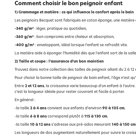
Comment choisir le bon peignoir enfant
1) Grammage et matière : ce qui influence le confort après le bain
Les peignoirs Becquet sont fabriqués en coton éponge, une matière
-340 g/m²
: léger, pratique au quotidien,
-360 g/m²
: bon compromis entre chaleur et absorption,
-400 g/m²
: enveloppant, idéal lorsque l’enfant se refroidit vite.
La matière aide à éponger l’humidité dès que l’enfant sort de la salle
2) Taille et coupe : l’assurance d’un bon maintien
Trouvez dans notre collection des tailles de peignoir allant du 2 à 12
Pour choisir la bonne taille de peignoir de bain enfant, l’âge n’est qu’
Entre
2 et 12 ans
, la croissance varie beaucoup d’un enfant à l’autre. 
c’est la longueur idéale pour rester couvrant et facile à porter.
En général :
-la taille
2 à 4 ans
convient aux enfants d’environ
90 à 105 cm
,
-la taille
6 à 8 ans
correspond plutôt à
115 à 130 cm
,
-la taille
10 à 12 ans
s’adresse aux pré-ados mesurant
140 à 150 cm
Les longueurs de dos augmentent naturellement pour suivre la crois