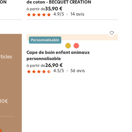
ION
de coton – BECQUET CRÉATION
35,90 €
à partir de
4.9
/
5
-
14
avis
Cape de bain enfant animaux
ticles
personnalisable
26,90 €
à partir de
4.5
/
5
-
56
avis
10€