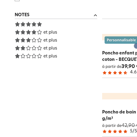
NOTES
et plus
et plus
et plus
Poncho enfant 
et plus
coton – BECQU
39,90 
à partir de
4.6
Poncho de bain 
g/m²
42,90 
à partir de
5
/