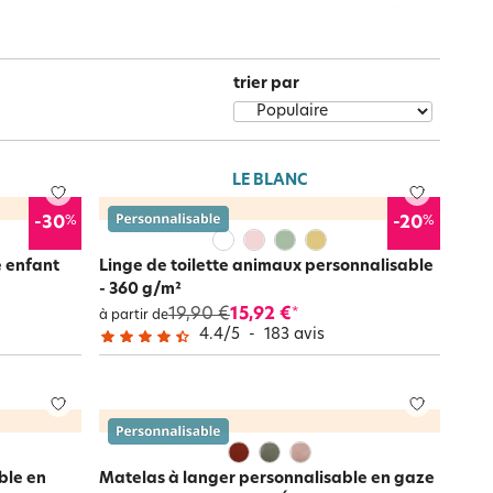
Notre marque Lauréat
l’école ou à la piscine. Une collection pensée pour offrir
trier par
rs et
ment
La gaze de coton
LE BLANC
%
%
-30
-20
e enfant
Linge de toilette animaux personnalisable
- 360 g/m²
19,90 €
15,92 €
*
à partir de
4.4
/
5
-
183
avis
ble en
Matelas à langer personnalisable en gaze