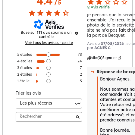
4.4
/
5
Avis vérifié
je pensais que la servie
ensemble. J'ai reçu le b
photo de le la serviett
site ne m'a pas fait choi
Basé sur
111
avis soumis à un
la part de Becquet.
contrôle
Voir tous les avis sur ce site
Avis du
07/08/2026
, sui
par
AGNES C.
5
étoiles
73
Utile
(0)
Signaler
4
étoiles
24
3
étoiles
7
Réponse de
becqu
2
étoiles
2
Bonjour Agnes, 

1
étoile
5
Nous sommes nav
Trier les avis
commande n'ait p
attentes et compr
Votre retour est p
améliorer notre o
été adressé, et n
prendre connaiss
Bonne journée,  
