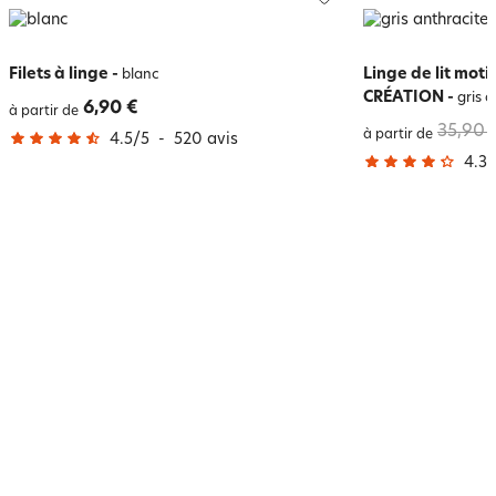
Filets à linge
-
Linge de lit mot
blanc
CRÉATION
-
gris a
6,90 €
à partir de
35,90 
à partir de
4.5
/
5
-
520
avis
4.3
/