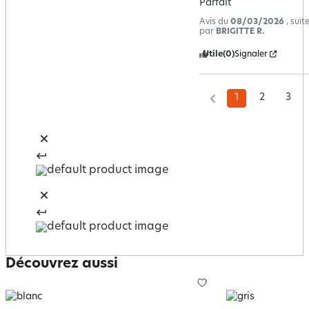
Parfait
Avis du
08/03/2026
, sui
par
BRIGITTE R.
Utile
(0)
Signaler
1
2
3
Découvrez aussi