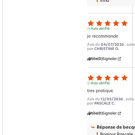
Irina
Avis vérifié
je recommande
Avis du
04/07/2026
, sui
par
CHRISTINE O.
Utile
(0)
Signaler
Avis vérifié
tres pratique
Avis du
12/05/2026
, suit
par
PASCALE C.
Utile
(0)
Signaler
Réponse de
becqu
Bonjour Pascale,
