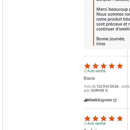
Merci beaucoup po
Nous sommes ravi
notre produit très
sont précieux et 
continuer d'amélio
Bonne journée,  

Irina
Avis vérifié
Ravie
Avis du
12/04/2026
, suit
par
SOPHIE V.
Utile
(0)
Signaler
Avis vérifié