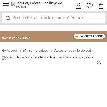
menu
Mon Compte
Mes Favoris
Mon panie
-30% sur votre commande
dès 2 articles
achetés
Rechercher un article ou une référence
livraison GRATUITE
dès 110€ d'achat
(1)
avec le code
750826
AJOUTER LE CODE
Accueil
Maison pratique
Accessoires salle de bain