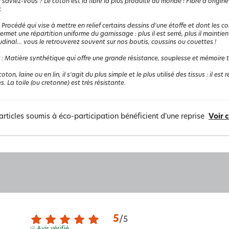
 saviez-vous ? Le coton est la fibre la plus produite au monde ! Fibre d'origine
.
:
Procédé qui vise à mettre en relief certains dessins d'une étoffe et dont les co
l permet une répartition uniforme du garnissage : plus il est serré, plus il maint
udinal… vous le retrouverez souvent sur nos boutis, coussins ou couettes !
:
Matière synthétique qui offre une grande résistance, souplesse et mémoire the
coton, laine ou en lin, il s'agit du plus simple et le plus utilisé des tissus : il e
s. La toile (ou cretonne) est très résistante.
articles soumis à éco-participation bénéficient d'une reprise
Voir 
5
/
5
Avis vérifié