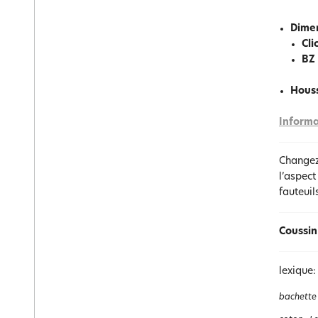
Dimen
Cli
BZ
Houss
Informa
Changez
l’aspect
fauteuil
Coussin
lexique:
bachette