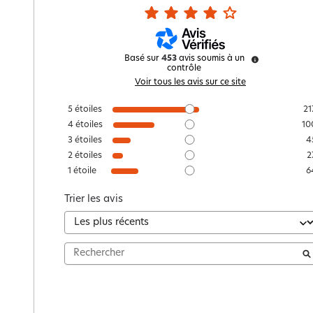
Basé sur
453
avis soumis à un
contrôle
Voir tous les avis sur ce site
5
étoiles
21
4
étoiles
10
3
étoiles
4
2
étoiles
2
1
étoile
6
Trier les avis