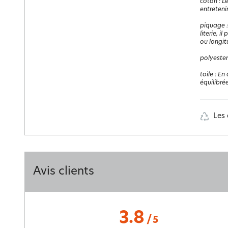
coton
:
Le
entretenir
piquage
literie, i
ou longit
polyester
toile
:
En 
équilibrée
Les 
Avis clients
3.8
/
5