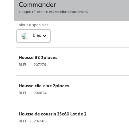
Commander
chaque référence est vendue séparément
Coloris disponibles
bleu
Housse BZ 2places
BLEU
907275
Housse clic-clac 2places
BLEU
906824
Housse de coussin 35x60 Lot de 2
BLEU
906580