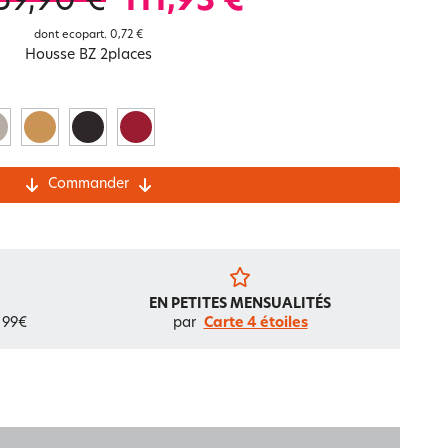
59,90 €
111,93 €
Notre marque Lauréat
dont ecopart.
0,72 €
Housse BZ 2places
rs et
ment
La gaze de coton
Commander
EN PETITES MENSUALITÉS
 99€
par
Carte 4 étoiles