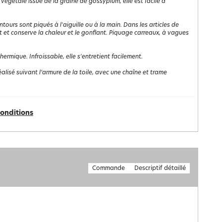
 végétale issue de la graine de gossypium, elle est facile à
ntours sont piqués à l'aiguille ou à la main. Dans les articles de
ient et conserve la chaleur et le gonflant. Piquage carreaux, à vagues
rmique. Infroissable, elle s'entretient facilement.
st réalisé suivant l’armure de la toile, avec une chaîne et trame
conditions
Commande
Descriptif détaillé