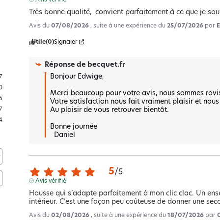
Très bonne qualité,  convient parfaitement à ce que je sou
Avis du
07/08/2026
, suite à une expérience du
25/07/2026
par
Utile
(0)
Signaler
Réponse de
becquet.fr
Bonjour Edwige,

7
0
Merci beaucoup pour votre avis, nous sommes ravis q
5
Votre satisfaction nous fait vraiment plaisir et nous
Au plaisir de vous retrouver bientôt.

7
4
Bonne journée

  Daniel
5
/
5
Avis vérifié
Housse qui s’adapte parfaitement à mon clic clac. Un ense
intérieur. C’est une façon peu coûteuse de donner une sec
Avis du
02/08/2026
, suite à une expérience du
18/07/2026
par