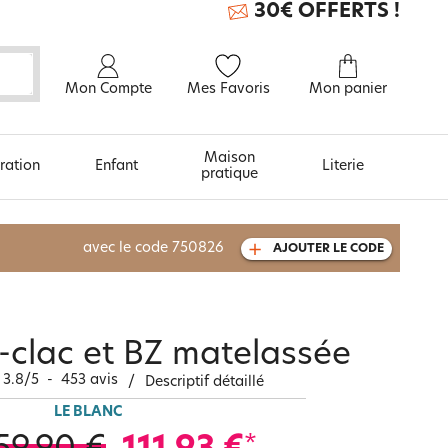
30€ OFFERTS !
Mon Compte
Mes Favoris
Mon panier
Maison
ration
Enfant
Literie
pratique
À découvrir aussi
avec le code
750826
AJOUTER LE CODE
Carte cadeau
c-clac et BZ matelassée
3.8
/
5
-
453
avis
/
Descriptif détaillé
LE BLANC
*