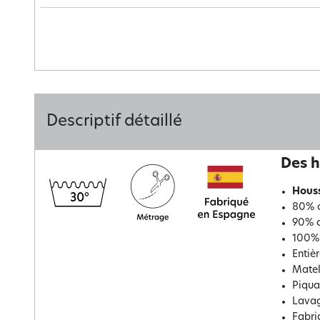
Descriptif détaillé
Des h
Houss
80% c
90% c
100% 
Entiè
Matel
Piqua
Lavag
Fabri