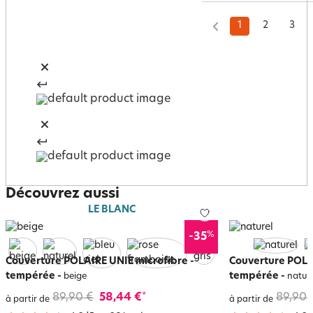
1
2
3
Découvrez aussi
LE BLANC
%
-35
Couverture POLAIRE UNIE microfibre -
Couverture POLAI
tempérée
-
tempérée
-
beige
natur
89,90 €
58,44 €
89,90 
*
à partir de
à partir de