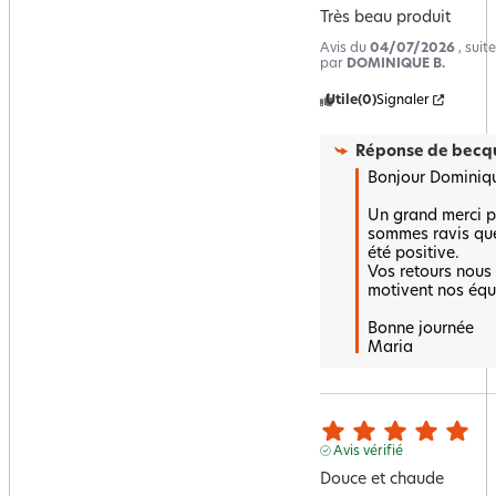
Très beau produit
Avis du
04/07/2026
, sui
par
DOMINIQUE B.
Utile
(0)
Signaler
Réponse de
becqu
Bonjour Dominiqu
Un grand merci po
sommes ravis que 
été positive.  

Vos retours nous 
motivent nos équi
Bonne journée 

Maria
Avis vérifié
Douce et chaude