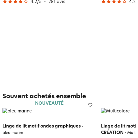
4.2
/
5
-
281
avis
4.2
/
Souvent achetés ensemble
NOUVEAUTÉ
Linge de lit motif ondes graphiques
-
Linge de lit moti
CRÉATION
-
bleu marine
Multi