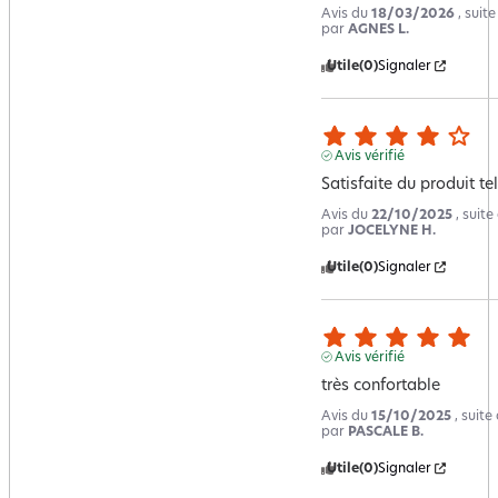
Avis du
18/03/2026
, suit
par
AGNES L.
Utile
(0)
Signaler
Avis vérifié
Satisfaite du produit te
Avis du
22/10/2025
, suit
par
JOCELYNE H.
Utile
(0)
Signaler
Avis vérifié
très confortable
Avis du
15/10/2025
, suit
par
PASCALE B.
Utile
(0)
Signaler