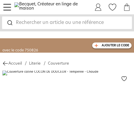
menu
Mon Compte
Mes Favoris
Mon panie
-30% sur votre commande
dès 2 articles
achetés
Rechercher un article ou une référence
livraison GRATUITE
dès 110€ d'achat
(1)
AJOUTER LE CODE
avec le code
750826
Accueil
Literie
Couverture