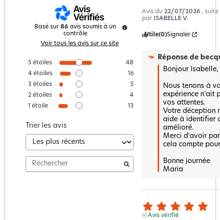
Avis du
22/07/2026
, suit
par
ISABELLE V.
Basé sur
86
avis soumis à un
contrôle
Utile
(0)
Signaler
Voir tous les avis sur ce site
Réponse de
becqu
5
étoiles
48
Bonjour Isabelle,

4
étoiles
16
3
étoiles
5
Nous tenons à vou
expérience n'ait 
2
étoiles
4
vos attentes.  

1
étoile
13
Votre déception n
aide à identifier c
Trier les avis
amélioré.  

Merci d'avoir part
cela compte pour 
Bonne journée 

Maria
Avis vérifié