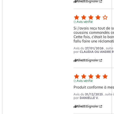
Utile
(0)
Signaler
Avis vérifié
Si j'avais reçu tout de 
coussins commandés cela
Cette fois, c'était la bo
fallu faire une réclamati
Avis du
27/01/2026
, suit
par
CLAUDIA OU ANDRE P
Utile
(0)
Signaler
Avis vérifié
Produit conforme à mes
Avis du
31/12/2025
, suite
par
DANIELLE V.
Utile
(0)
Signaler