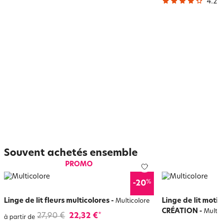
4.2
/
Souvent achetés ensemble
PROMO
%
-20
Linge de lit fleurs multicolores
-
Linge de lit mot
Multicolore
CRÉATION
-
Multi
27,90 €
22,32 €
*
à partir de