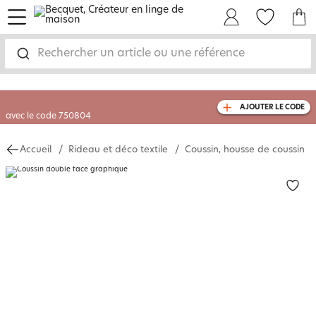
menu
Mon Compte
Mes Favoris
Mon panie
-35% sur votre commande
dès 2 articles
achetés
Rechercher un article ou une référence
livraison GRATUITE
dès 110€ d'achat
(1)
AJOUTER LE CODE
avec le code
750804
Accueil
Rideau et déco textile
Coussin, housse de coussin