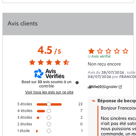
Avis clients
4.5
/
5
Avis vérifié
Non reçu encore
Avis du
28/07/2026
, suit
08/07/2026
par
FRANCOIS
Basé sur
33
avis soumis à un
contrôle
Utile
(0)
Signaler
Voir tous les avis sur ce site
Réponse de
becqu
5
étoiles
23
Bonjour Francoise,
4
étoiles
7
3
étoiles
2
Nos sincères excu
n'ait pas été sati
2
étoiles
0
nous puissions vér
1
étoile
1
commande, un mai