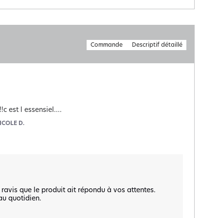
Commande
Descriptif détaillé
 est l essensiel....
ICOLE D.
is que le produit ait répondu à vos attentes.  

u quotidien.  
