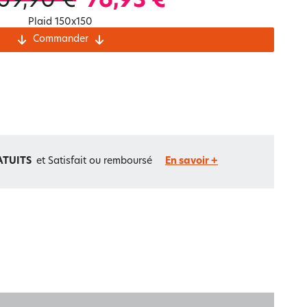
09,90 €
76,93 €
Notre marque Lauréat
Plaid 150x150
Commander
rs et
ment
La gaze de coton
ATUITS
et Satisfait ou remboursé
En savoir +