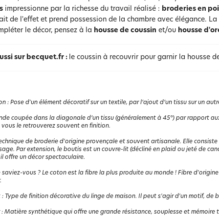
s
impressionne par la richesse du travail réalisé :
broderies en poi
il fait de l'effet et prend possession de la chambre avec élégance. La 
pléter le décor, pensez à la
housse de coussin
et/ou
housse d'ore
ussi sur becquet.fr :
le coussin à recouvrir pour garnir la housse d
on
:
Pose d'un élément décoratif sur un textile, par l’ajout d’un tissu sur un autr
de coupée dans la diagonale d’un tissu (généralement à 45°) par rapport aux d
 vous le retrouverez souvent en finition.
echnique de broderie d'origine provençale et souvent artisanale. Elle consiste
sage. Par extension, le boutis est un couvre-lit (décliné en plaid ou jeté de ca
il offre un décor spectaculaire.
 saviez-vous ? Le coton est la fibre la plus produite au monde ! Fibre d'origine
.
t
:
Type de finition décorative du linge de maison. Il peut s'agir d'un motif, de b
:
Matière synthétique qui offre une grande résistance, souplesse et mémoire the