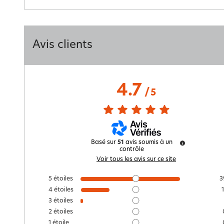
Avis clients
4.7
/
5
Basé sur
51
avis soumis à un
contrôle
Voir tous les avis sur ce site
5
étoiles
3
4
étoiles
3
étoiles
2
étoiles
1
étoile