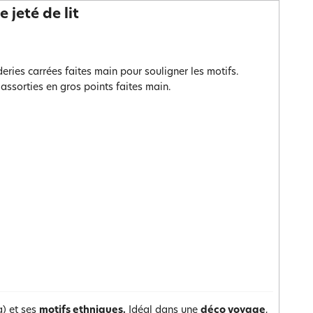
 jeté de lit
eries carrées faites main pour souligner les motifs.
ssorties en gros points faites main.
a) et ses
motifs ethniques.
Idéal dans une
déco voyage
,