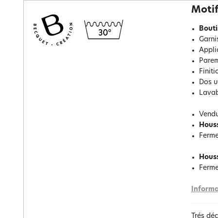
Motif
Bouti
Garni
Appli
Parem
Finiti
Dos u
Lavab
Vendu
Houss
Ferme
Houss
Ferme
Informa
Trés déc