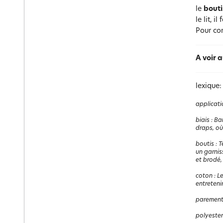
le
bouti
le lit, 
Pour com
A voir a
lexique:
applicati
biais
:
Ban
draps, où
boutis
:
T
un garnis
et brodé, 
coton
:
Le
entretenir
paremen
polyester