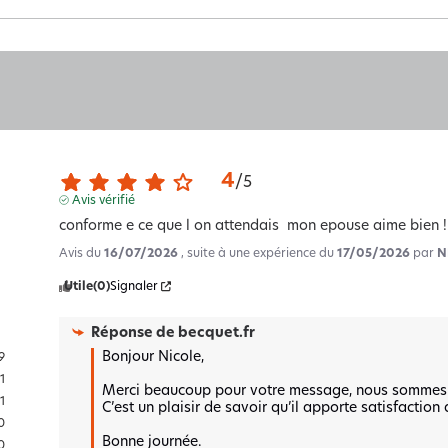
4
/
5
Avis vérifié
conforme e ce que l on attendais  mon epouse aime bien !!!c
Avis du
16/07/2026
, suite à une expérience du
17/05/2026
par
N
Utile
(0)
Signaler
Réponse de
becquet.fr
Bonjour Nicole,

9
11
Merci beaucoup pour votre message, nous sommes rav
1
C’est un plaisir de savoir qu’il apporte satisfaction a
0
Bonne journée.

0