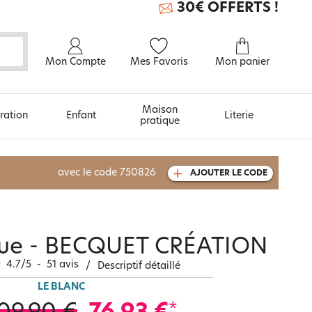
30€ OFFERTS !
Mon Compte
Mes Favoris
Mon panier
Maison
ration
Enfant
Literie
pratique
À découvrir aussi
avec le code
750826
AJOUTER LE CODE
Carte cadeau
ique - BECQUET CRÉATION
4.7
/
5
-
51
avis
/
Descriptif détaillé
LE BLANC
*