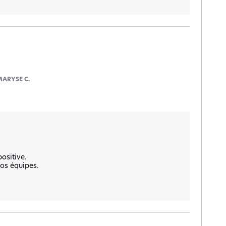
MARYSE C.
sitive.  

os équipes. 
