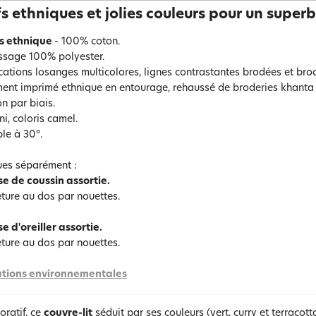
s ethniques et jolies couleurs pour un superbe
s ethnique
- 100% coton.
ssage 100% polyester.
cations losanges multicolores, lignes contrastantes brodées et brod
ent imprimé ethnique en entourage, rehaussé de broderies khanta a
on par biais.
ni, coloris camel.
le à 30°.
es séparément :
e de coussin assortie.
ture au dos par nouettes.
e d'oreiller assortie.
ture au dos par nouettes.
tions environnementales
oratif, ce
couvre-lit
séduit par ses couleurs (vert, curry et terracott