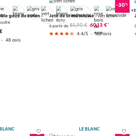
%
-30
+
6
ouble gaze de coton -
Jeté de lit matelassé
-
vert lichen
oudré
85,90 €
60,13 €
*
à partir de
€
4.4
/
5
-
165
avis
-
48
avis
 BLANC
LE BLANC