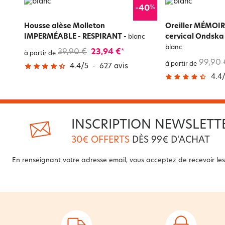
%
-40
Housse alèse Molleton
Oreiller MÉMOIR
IMPERMÉABLE - RESPIRANT
-
cervical Ondska
blanc
blanc
39,90 €
23,94 €
*
à partir de
99,90 
à partir de
4.4
/
5
-
627
avis
4.4
INSCRIPTION NEWSLETT
30€ OFFERTS
DÈS 99€ D'ACHAT
En renseignant votre adresse email, vous acceptez de recevoir les 