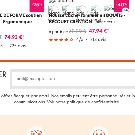
%
%
-25
-40
+
8
E DE FORME soutien
Housse cache-sommier en BOUTIS -
 - Ergonomique
-
BECQUET CRÉATION
-
blanc écru
79,90 €
47,94 €
*
à partir de
€
74,93 €
*
4
/
5
-
213
avis
/
5
-
225
avis
ER
email
offres Becquet par email. Nos emails peuvent être personnalisés et in
communications. Voir notre
politique de confidentialité
.