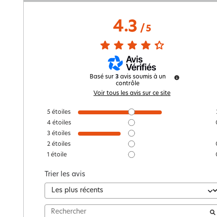
4.3
/
5
Basé sur
3
avis soumis à un
contrôle
Voir tous les avis sur ce site
5
étoiles
4
étoiles
3
étoiles
2
étoiles
1
étoile
Trier les avis