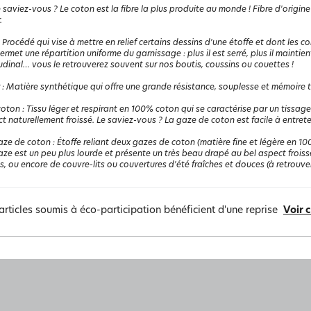
 saviez-vous ? Le coton est la fibre la plus produite au monde ! Fibre d'origine
.
:
Procédé qui vise à mettre en relief certains dessins d'une étoffe et dont les co
l permet une répartition uniforme du garnissage : plus il est serré, plus il maint
udinal… vous le retrouverez souvent sur nos boutis, coussins ou couettes !
:
Matière synthétique qui offre une grande résistance, souplesse et mémoire the
coton
:
Tissu léger et respirant en 100% coton qui se caractérise par un tissage
t naturellement froissé. Le saviez-vous ? La gaze de coton est facile à entrete
aze de coton
:
Étoffe reliant deux gazes de coton (matière fine et légère en 100
ze est un peu plus lourde et présente un très beau drapé au bel aspect froissé.
, ou encore de couvre-lits ou couvertures d'été fraîches et douces (à retrouver
articles soumis à éco-participation bénéficient d'une reprise
Voir 