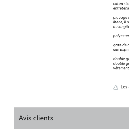
coton
:
Le
entretenir
piquage
literie, i
ou longit
polyester
gaze de 
son aspec
double g
double ga
vêtements
Les 
Avis clients