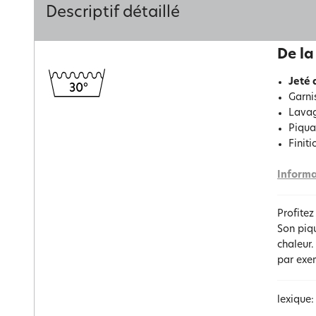
Descriptif détaillé
De la
Jeté 
Garni
Lavag
Piqua
Finit
Informa
Profite
Son piqu
chaleur
par exe
lexique: