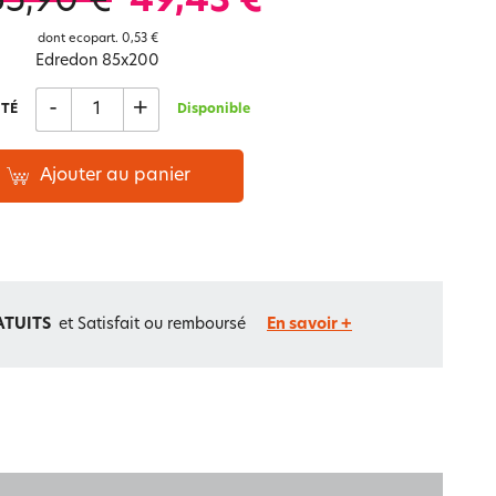
65,90 €
49,43 €
Notre marque Lauréat
dont ecopart.
0,53 €
Edredon 85x200
-
+
TÉ
Disponible
rs et
ment
La gaze de coton
Ajouter au panier
ATUITS
et Satisfait ou remboursé
En savoir +