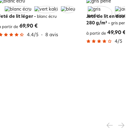
Jeté de lit léger
-
Jeté de lit en double ga
blanc écru
280 g/m²
-
gris perle
69,90 €
à partir de
49,90 €
à partir de
4.4
/
5
-
8
avis
4
/
5
-
48
a