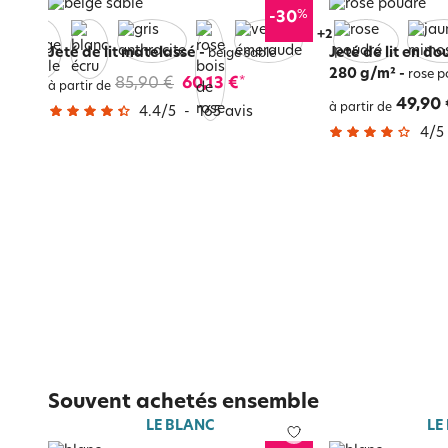
%
-30
+
6
Jeté de lit matelassé
-
Jeté de lit en d
beige sable
280 g/m²
-
rose p
85,90 €
60,13 €
*
à partir de
49,90 
à partir de
4.4
/
5
-
165
avis
4
/
5
Souvent achetés ensemble
LE BLANC
LE