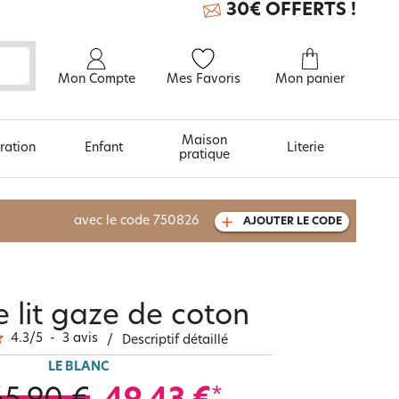
30€ OFFERTS !
Mon Compte
Mes Favoris
Mon panier
Maison
ration
Enfant
Literie
pratique
À découvrir aussi
avec le code
750826
AJOUTER LE CODE
Carte cadeau
e lit gaze de coton
4.3
/
5
-
3
avis
/
Descriptif détaillé
LE BLANC
*