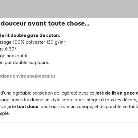
 douceur avant toute chose...
de lit double gaze de coton.
2
ssage 100% polyester 150 g/m
.
e à 30°.
ge horizontal.
ion par double surpiqûre.
tions environnementales
z d'une agréable sensation de légèreté avec ce
jeté de lit en gaze
age lignes lui donne un style sobre qui s'intègre à tous les décors, 
. Un
jeté tout doux
idéal aussi sur un canapé, et disponible en taill
mple.