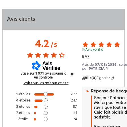
Avis clients
4.2
/
5
Avis vérifié
RAS
Avis du
07/08/2026
, sui
par
PATRICIA P.
Basé sur
1 071
avis soumis à
un contrôle
Utile
(0)
Signaler
Voir tous les avis sur ce site
Réponse de
becqu
5
étoiles
622
Bonjour Patricia,

4
étoiles
247
Merci pour votre 
3
étoiles
87
ravis que tout se 
Cela fait plaisir 
2
étoiles
41
satisfait.

1
étoile
74