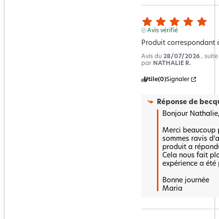
Avis vérifié
Produit correspondant 
Avis du
28/07/2026
, suit
par
NATHALIE R.
Utile
(0)
Signaler
Réponse de
becqu
Bonjour Nathalie,
Merci beaucoup po
sommes ravis d’a
produit a répondu
Cela nous fait pla
expérience a été p
Bonne journée 

Maria