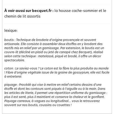
À voir aussi sur becquet.fr :
la housse cache-sommier et le
chemin de lit assortis
lexique:
boutis
:
Technique de broderie d'origine provençale et souvent
artisanale. Elle consiste à assembler deux étoffes en y brodant des
motifs mis en relief par un garnissage. Par extension, le boutis est un
couvre-lit (décliné en plaid ou jeté de canapé chez Becquet), réalisé
selon cette technique : matelassé, piqué et brodé, il offre un décor
spectaculaire.
coton
:
Le saviez-vous ? Le coton est la fibre la plus produite au monde
! Fibre d'origine végétale issue de la graine de gossypium, elle est facile
à entretenir.
piquage
:
Procédé qui vise à mettre en relief certains dessins d'une
étoffe et dont les contours sont piqués à l'aiguille ou à la main. Dans
les articles de literie, il permet une répartition uniforme du garnissage :
plus il est serré, plus il maintient et conserve la chaleur et le gonflant.
Piquage carreaux, à vagues ou longitudinal… vous le retrouverez
souvent sur nos boutis, coussins ou couettes !