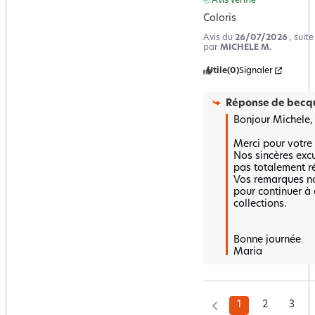
Avis vérifié
Coloris
Avis du
26/07/2026
, suit
par
MICHELE M.
Utile
(0)
Signaler
Réponse de
becqu
Bonjour Michele, 

Merci pour votre r
Nos sincères excus
pas totalement ré
Vos remarques no
pour continuer à 
collections.  

Bonne journée 

Maria
1
2
3