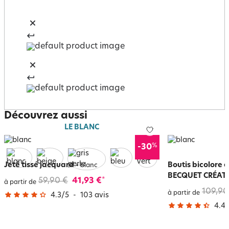
Découvrez aussi
LE BLANC
%
-30
Jeté tissé jacquard
-
Boutis bicolore 
blanc
BECQUET CRÉAT
59,90 €
41,93 €
*
à partir de
109,90
à partir de
4.3
/
5
-
103
avis
4.4
/