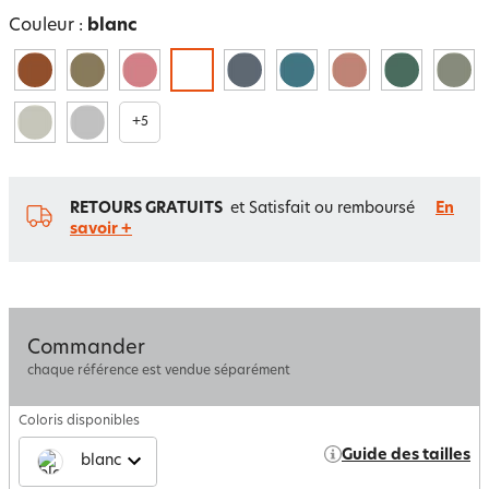
Couleur :
blanc
+
5
RETOURS GRATUITS
et Satisfait ou remboursé
En
savoir +
Commander
chaque référence est vendue séparément
Coloris disponibles
Guide des tailles
blanc