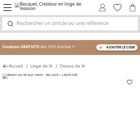
menu
Mon Compte
Mes Favoris
Mon panie
-30% sur votre commande
dès 2 articles
Rechercher un article ou une référence
achetés
livraison GRATUITE
dès 110€ d'achat
(1)
AJOUTER LE CODE
avec le code
750826
Accueil
Linge de lit
Dessus de lit