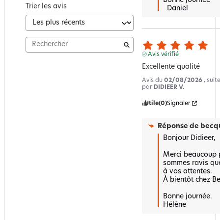
Bonne journée 

Trier les avis
  Daniel
Avis vérifié
Excellente qualité
Avis du
02/08/2026
, sui
par
DIDIEER V.
Utile
(0)
Signaler
Réponse de
becqu
Bonjour Didieer,

Merci beaucoup p
sommes ravis que 
à vos attentes.  

À bientôt chez Be
Bonne journée.

Hélène