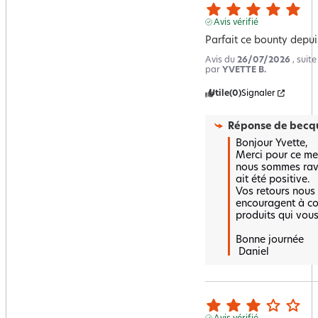
Avis vérifié
Parfait ce bounty depui
Avis du
26/07/2026
, suit
par
YVETTE B.
Utile
(0)
Signaler
Réponse de
becqu
Bonjour Yvette,  

Merci pour ce me
nous sommes ravi
ait été positive.  

Vos retours nous f
encouragent à con
produits qui vous 
Bonne journée 

 Daniel