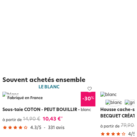
Souvent achetés ensemble
LE BLANC
%
-30
Sous-taie COTON - PEUT BOUILLIR
-
Housse cache-so
blanc
BECQUET CRÉAT
14,90 €
10,43 €
*
à partir de
79,90 
à partir de
4.3
/
5
-
331
avis
4
/
5