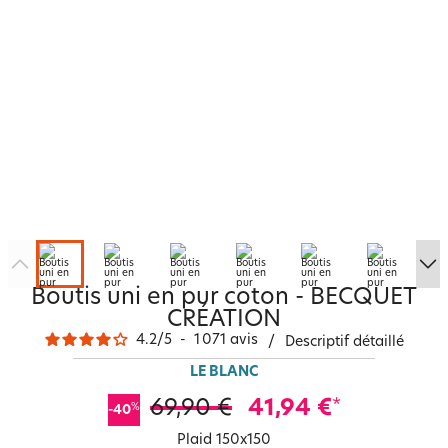
Boutis uni en pur coton - BECQUET
CRÉATION
4.2
/
5
-
1 071
avis
/
Descriptif détaillé
LE BLANC
69,90 €
41,94 €
*
%
-40
Plaid 150x150