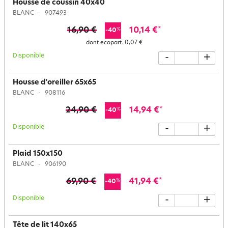
Housse de coussin 40x40
BLANC
907493
16,90 €
10,14 €
*
%
-40
dont ecopart.
0,07 €
Disponible
-
+
Housse d'oreiller 65x65
BLANC
908116
24,90 €
14,94 €
*
%
-40
Disponible
-
+
Plaid 150x150
BLANC
906190
69,90 €
41,94 €
*
%
-40
Disponible
-
+
Tête de lit 140x65