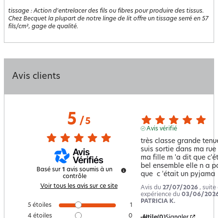
tissage
:
Action d'entrelacer des fils ou fibres pour produire des tissus.
Chez Becquet la plupart de notre linge de lit offre un tissage serré en 57
fils/cm², gage de qualité.
Avis clients
5
/
5
Avis vérifié
très classe grande tenue
suis sortie dans ma rue 

ma fille m 'a dit que c'ét
bel ensemble elle n a pa
Basé sur
1
avis soumis à un
que  c 'était un pyjama
contrôle
Voir tous les avis sur ce site
Avis du
27/07/2026
, suite
expérience du
03/06/202
PATRICIA K.
5
étoiles
1
4
étoiles
0
Utile
(0)
Signaler