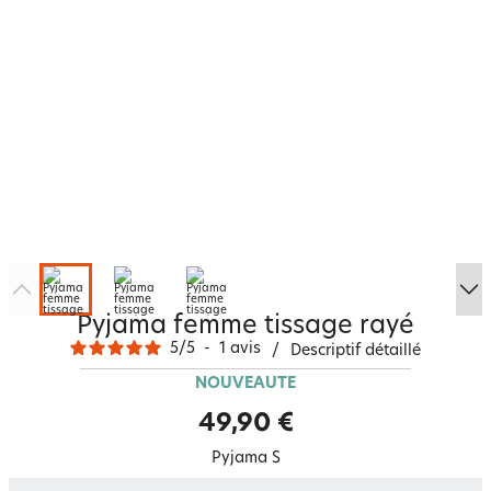
Pyjama femme tissage rayé
5
/
5
-
1
avis
/
Descriptif détaillé
NOUVEAUTÉ
49,90 €
Pyjama S