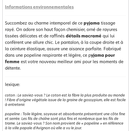
Informations environnementales
Succombez au charme intemporel de ce
pyjama
tissage
rayé. On adore son haut façon chemisier, orné de rayures
tissées délicates et de raffinés
détails macramé
qui lui
confèrent une allure chic. Le pantalon, à la coupe droite et à
la ceinture élastique, assure une aisance parfaite. Fabriqué
dans une popeline respirante et légère, ce p
yjama pour
femme
est votre nouveau meilleur ami pour les moments de
détente.
lexique:
coton
:
Le saviez-vous ? Le coton est la fibre la plus produite au monde
! Fibre d'origine végétale issue de la graine de gossypium, elle est facile
à entretenir.
popeline
:
Toile légère, soyeuse et absorbante présentant une côte fine
et serrée. Les fils de chaîne sont plus fins et nombreux que les fils de
trame. Le saviez-vous ? Son nom provient de « papeline » en référence
à la ville papale d'Avignon où elle a vu le jour.