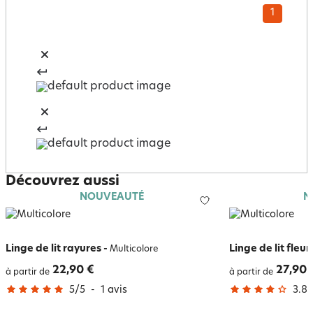
1
Découvrez aussi
NOUVEAUTÉ
N
Linge de lit rayures
-
Linge de lit fleu
Multicolore
22,90 €
27,90 
à partir de
à partir de
5
/
5
-
1
avis
3.8
/