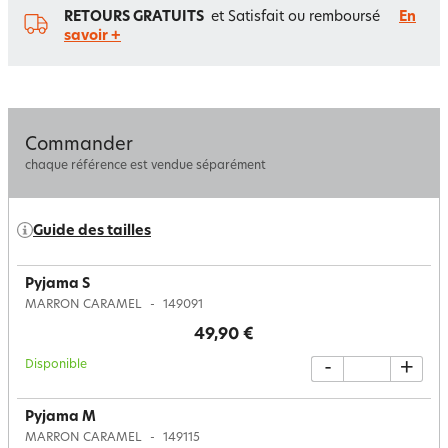
RETOURS GRATUITS
et Satisfait ou remboursé
En
savoir +
Commander
chaque référence est vendue séparément
Guide des tailles
Pyjama S
MARRON CARAMEL
149091
49,90 €
Disponible
-
+
Pyjama M
MARRON CARAMEL
149115