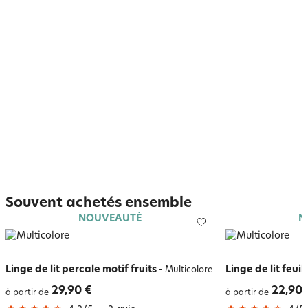
Souvent achetés ensemble
NOUVEAUTÉ
N
Linge de lit percale motif fruits
-
Linge de lit feui
Multicolore
29,90 €
22,90 
à partir de
à partir de