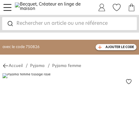
menu
Mon Compte
Mes Favoris
Mon panie
-30% sur votre commande
dès 2 articles
achetés
Rechercher un article ou une référence
livraison GRATUITE
dès 110€ d'achat
(1)
avec le code
750826
AJOUTER LE CODE
Accueil
Pyjama
Pyjama femme