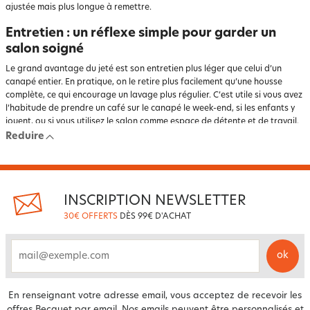
ajustée mais plus longue à remettre.
Entretien : un réflexe simple pour garder un
salon soigné
Le grand avantage du jeté est son entretien plus léger que celui d’un
canapé entier. En pratique, on le retire plus facilement qu’une housse
complète, ce qui encourage un lavage plus régulier. C’est utile si vous avez
l’habitude de prendre un café sur le canapé le week-end, si les enfants y
jouent, ou si vous utilisez le salon comme espace de détente et de travail.
Reduire
Avant lavage, vérifiez toujours l’étiquette : composition, température
conseillée, séchage, repassage éventuel. Un jeté en coton supporte
souvent un entretien simple, mais la présence d’un tissage particulier ou
de finitions décoratives peut demander plus d’attention. Si le textile est
seulement poussiéreux, un bon secouage et une aération suffisent parfois
INSCRIPTION NEWSLETTER
entre deux lavages.
30€ OFFERTS
DÈS 99€ D'ACHAT
Pour garder de beaux détails visuels, mieux vaut éviter de surcharger la
machine. Un textile trop tassé ressort plus froissé, et son tombé sera
moins joli sur le canapé. Si vous l’utilisez aussi comme plaid pour les
ok
email
jambes, un lavage régulier améliore également la sensation de confort au
contact de la peau.
En renseignant votre adresse email, vous acceptez de recevoir les
Enfin, si votre décoration s’articule autour de matières chaleureuses et de
fenêtres exposées au froid, associer textiles d’ameublement et rideau
offres Becquet par email. Nos emails peuvent être personnalisés et