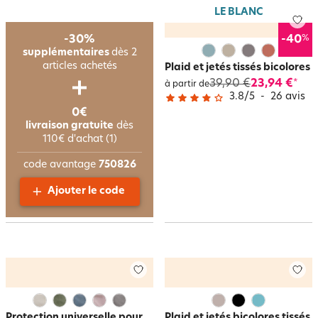
LE BLANC
%
-30%
-40
supplémentaires
dès 2
articles achetés
Plaid et jetés tissés bicolores
39,90 €
23,94 €
*
à partir de
3.8
/
5
-
26
avis
0€
livraison gratuite
dès
110€ d'achat (1)
code avantage
750826
Ajouter le code
Protection universelle pour
Plaid et jetés bicolores tissés