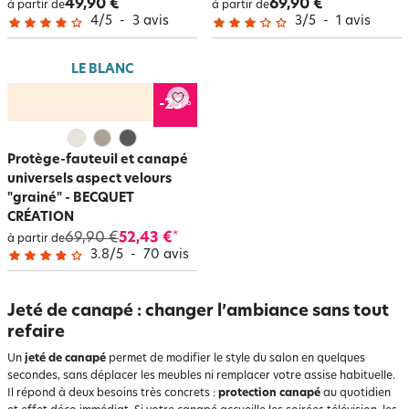
49,90 €
69,90 €
à partir de
à partir de
4
/
5
-
3
avis
3
/
5
-
1
avis
LE BLANC
%
-25
Protège-fauteuil et canapé
universels aspect velours
"grainé" - BECQUET
CRÉATION
69,90 €
52,43 €
*
à partir de
3.8
/
5
-
70
avis
Jeté de canapé : changer l’ambiance sans tout
refaire
Un
jeté de canapé
permet de modifier le style du salon en quelques
secondes, sans déplacer les meubles ni remplacer votre assise habituelle.
Il répond à deux besoins très concrets :
protection canapé
au quotidien