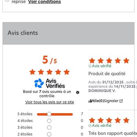
reprise
Voir conditions
Avis clients
5
/
5
Avis vérifié
Produit de qualité
Avis du
31/12/2025
, suite
expérience du
14/11/2025
DOMINIQUE V.
Basé sur
7
avis soumis à un
contrôle
Utile
(0)
Signaler
Voir tous les avis sur ce site
5
étoiles
7
4
étoiles
0
Avis vérifié
3
étoiles
0
Très bon rapport qualité
2
étoiles
0