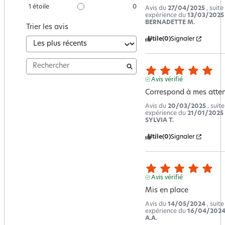
1
étoile
0
Avis du
27/04/2025
, suite
expérience du
13/03/2025
BERNADETTE M.
Trier les avis
Utile
(0)
Signaler
Avis vérifié
Correspond à mes atte
Avis du
20/03/2025
, suit
expérience du
21/01/2025
SYLVIA T.
Utile
(0)
Signaler
Avis vérifié
Mis en place
Avis du
14/05/2024
, suit
expérience du
16/04/202
A.A.