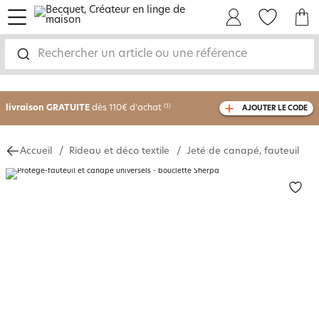
menu
Mon Compte
Mes Favoris
Mon panie
Rechercher un article ou une référence
-30% sur votre commande
dès 2 articles
achetés
livraison GRATUITE
dès 110€ d'achat
(1)
AJOUTER LE CODE
avec le code
750826
Accueil
Rideau et déco textile
Jeté de canapé, fauteuil