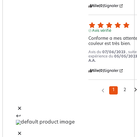
Utile
(0)
Signaler
Avis vérifié
Conforme a mes attentes
couleur est très bien.
Avis du
07/06/2023
, suit
expérience du
05/05/202
A.A.
Utile
(0)
Signaler
1
2