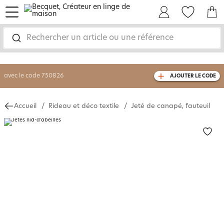
menu
Mon Compte
Mes Favoris
Mon panie
-30% sur votre commande
dès 2 articles
achetés
Rechercher un article ou une référence
livraison GRATUITE
dès 110€ d'achat
(1)
avec le code
750826
AJOUTER LE CODE
Accueil
Rideau et déco textile
Jeté de canapé, fauteuil