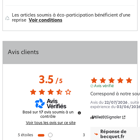
Les articles soumis à éco-participation bénéficient d'une
reprise
Voir conditions
Avis clients
3.5
/
5
Avis vérifié
Correspond à notre sou
Avis du
22/07/2026
, suite
expérience du
03/06/202
Basé sur
17
avis soumis à un
contrôle
Utile
(0)
Signaler
Voir tous les avis sur ce site
Réponse de
5
étoiles
3
becquet.fr