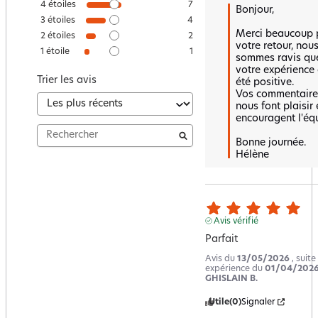
4
étoiles
7
Bonjour,

3
étoiles
4
Merci beaucoup p
2
étoiles
2
votre retour, nous
1
étoile
1
sommes ravis que
votre expérience a
Trier les avis
été positive.  

Vos commentaires
nous font plaisir e
encouragent l'équip
Bonne journée.

Hélène
Avis vérifié
Parfait
Avis du
13/05/2026
, suite
expérience du
01/04/202
GHISLAIN B.
Utile
(0)
Signaler