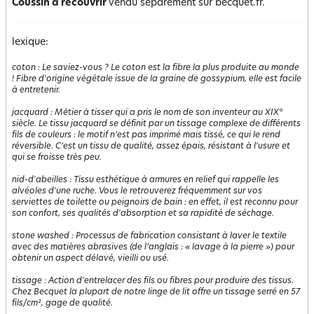
Coussin à recouvrir
vendu séparément sur becquet.fr.
lexique:
coton
:
Le saviez-vous ? Le coton est la fibre la plus produite au monde
! Fibre d'origine végétale issue de la graine de gossypium, elle est facile
à entretenir.
jacquard
:
Métier à tisser qui a pris le nom de son inventeur au XIX°
siècle. Le tissu jacquard se définit par un tissage complexe de différents
fils de couleurs : le motif n’est pas imprimé mais tissé, ce qui le rend
réversible. C’est un tissu de qualité, assez épais, résistant à l'usure et
qui se froisse très peu.
nid-d'abeilles
:
Tissu esthétique à armures en relief qui rappelle les
alvéoles d'une ruche. Vous le retrouverez fréquemment sur vos
serviettes de toilette ou peignoirs de bain : en effet, il est reconnu pour
son confort, ses qualités d'absorption et sa rapidité de séchage.
stone washed
:
Processus de fabrication consistant à laver le textile
avec des matières abrasives (de l’anglais : « lavage à la pierre ») pour
obtenir un aspect délavé, vieilli ou usé.
tissage
:
Action d'entrelacer des fils ou fibres pour produire des tissus.
Chez Becquet la plupart de notre linge de lit offre un tissage serré en 57
fils/cm², gage de qualité.