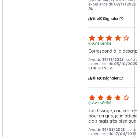
Avis du
24/12/2025
, suite
expérience du
07/11/2025
M.
Utile
(0)
Signaler
Avis vérifié
Correspond à la descri
Avis du
29/11/2025
, suite
expérience du
05/10/2025
CHRISTINE R.
Utile
(0)
Signaler
Avis vérifié
Joli tissage, couleur trè
pour un gris, je m’attend
clair mais très bien q
Avis du
29/05/2025
, suite
expérience du
17/04/2025