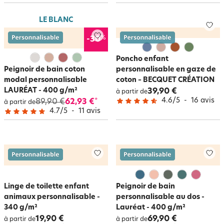
LE BLANC
%
-30
Poncho enfant
Peignoir de bain coton
personnalisable en gaze de
modal personnalisable
coton – BECQUET CRÉATION
LAURÉAT - 400 g/m²
39,90 €
à partir de
4.6
/
5
-
16
avis
89,90 €
62,93 €
*
à partir de
4.7
/
5
-
11
avis
Linge de toilette enfant
Peignoir de bain
animaux personnalisable -
personnalisable au dos -
340 g/m²
Lauréat - 400 g/m²
19,90 €
69,90 €
à partir de
à partir de