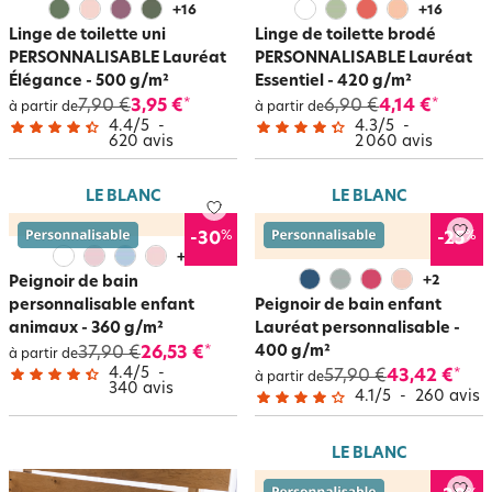
+
16
+
16
Linge de toilette uni
Linge de toilette brodé
PERSONNALISABLE Lauréat
PERSONNALISABLE Lauréat
Élégance - 500 g/m²
Essentiel - 420 g/m²
7,90 €
3,95 €
6,90 €
4,14 €
*
*
à partir de
à partir de
4.4
/
5
-
4.3
/
5
-
620
avis
2 060
avis
LE BLANC
LE BLANC
%
%
-30
-25
+
3
Peignoir de bain
+
2
personnalisable enfant
Peignoir de bain enfant
animaux - 360 g/m²
Lauréat personnalisable -
400 g/m²
37,90 €
26,53 €
*
à partir de
4.4
/
5
-
57,90 €
43,42 €
*
à partir de
340
avis
4.1
/
5
-
260
avis
LE BLANC