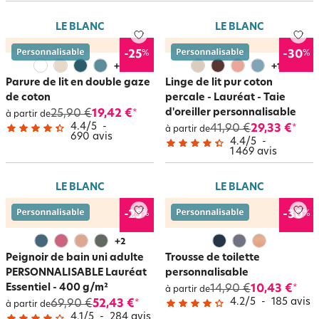
mot doux…). Pour les enfants, offrez-leur une cape de bain, une serviette
de toilette, un peignoir de bain... A l’heure de passer à table, essuie-
LE BLANC
LE BLANC
mains, serviettes de table et tablier personnalisés de la mention de votre
choix vous épateront également ! Et pour le reste de la maison, vous
%
%
-25
-30
pourrez vous lover dans un bon plaid personnalisable tout doux, dormir
+
9
+
16
sur les taies d’oreiller brodées de vos initiales. Petit secret entre nous : nos
Parure de lit en double gaze
Linge de lit pur coton
articles personnalisables sont tous brodés dans nos ateliers des Hauts de
de coton
percale - Lauréat - Taie
France. Il suffit désormais de faire votre choix pour (s’)offrir un cadeau
d'oreiller personnalisable
25,90 €
19,42 €
*
unique, original et à votre image !
Découvrez notre page dédiée aux
à partir de
4.4
/
5
-
produits personnalisés.
41,90 €
29,33 €
*
à partir de
690
avis
4.4
/
5
-
1 469
avis
LE BLANC
LE BLANC
%
%
-25
-30
+
2
Peignoir de bain uni adulte
Trousse de toilette
PERSONNALISABLE Lauréat
personnalisable
Essentiel - 400 g/m²
14,90 €
10,43 €
*
à partir de
4.2
/
5
-
185
avis
69,90 €
52,43 €
*
à partir de
4.1
/
5
-
284
avis