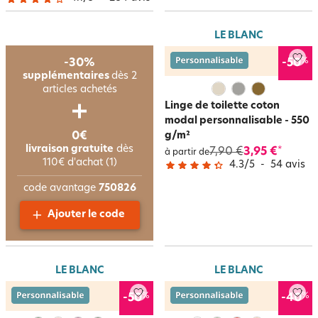
LE BLANC
%
-30%
-50
supplémentaires
dès 2
articles achetés
Linge de toilette coton
modal personnalisable - 550
0€
g/m²
livraison gratuite
dès
7,90 €
3,95 €
*
à partir de
110€ d'achat (1)
4.3
/
5
-
54
avis
code avantage
750826
Ajouter le code
LE BLANC
LE BLANC
%
%
-50
-40