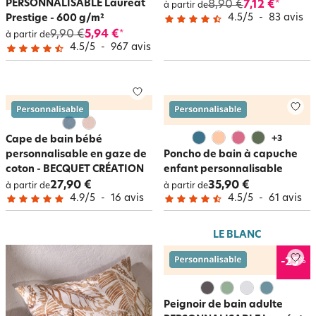
PERSONNALISABLE Lauréat
8,90 €
7,12 €
*
à partir de
4.5
/
5
-
83
avis
Prestige - 600 g/m²
9,90 €
5,94 €
*
à partir de
4.5
/
5
-
967
avis
Cape de bain bébé
+
3
personnalisable en gaze de
Poncho de bain à capuche
coton - BECQUET CRÉATION
enfant personnalisable
27,90 €
35,90 €
à partir de
à partir de
4.9
/
5
-
16
avis
4.5
/
5
-
61
avis
LE BLANC
%
-25
Peignoir de bain adulte