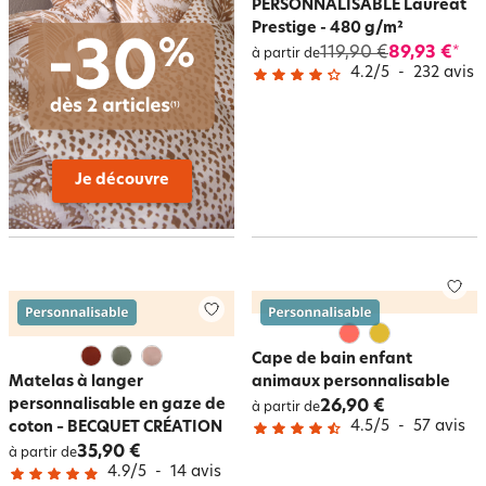
PERSONNALISABLE Lauréat
Prestige - 480 g/m²
119,90 €
89,93 €
*
à partir de
4.2
/
5
-
232
avis
Je découvre
Cape de bain enfant
Matelas à langer
animaux personnalisable
personnalisable en gaze de
26,90 €
à partir de
4.5
/
5
-
57
avis
coton – BECQUET CRÉATION
35,90 €
à partir de
4.9
/
5
-
14
avis