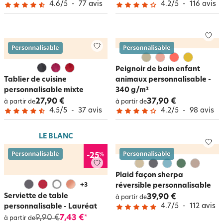
4.6
/
5
-
77
avis
4.2
/
5
-
116
avis
Peignoir de bain enfant
Tablier de cuisine
animaux personnalisable -
personnalisable mixte
340 g/m²
27,90 €
37,90 €
à partir de
à partir de
4.5
/
5
-
37
avis
4.2
/
5
-
98
avis
LE BLANC
%
-25
Plaid façon sherpa
+
3
réversible personnalisable
Serviette de table
39,90 €
à partir de
4.7
/
5
-
112
avis
personnalisable - Lauréat
9,90 €
7,43 €
*
à partir de