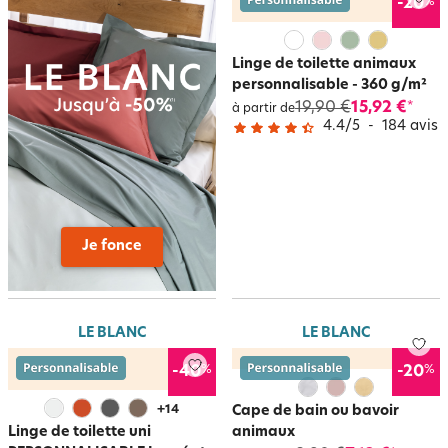
%
-20
Linge de toilette animaux
personnalisable - 360 g/m²
19,90 €
15,92 €
*
à partir de
4.4
/
5
-
184
avis
Je fonce
LE BLANC
LE BLANC
%
%
-40
-20
+
14
Cape de bain ou bavoir
Linge de toilette uni
animaux