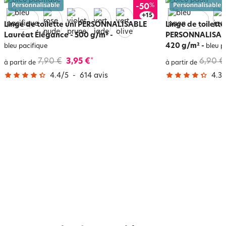
%
-50
+
19
Linge de toilette uni PERSONNALISABLE
Linge de toilett
Lauréat Élégance - 500 g/m²
-
PERSONNALISABLE
420 g/m²
-
bleu pacifique
bleu p
7,90 €
3,95 €
6,90 €
*
à partir de
à partir de
4.4
/
5
-
614
avis
4.3
/