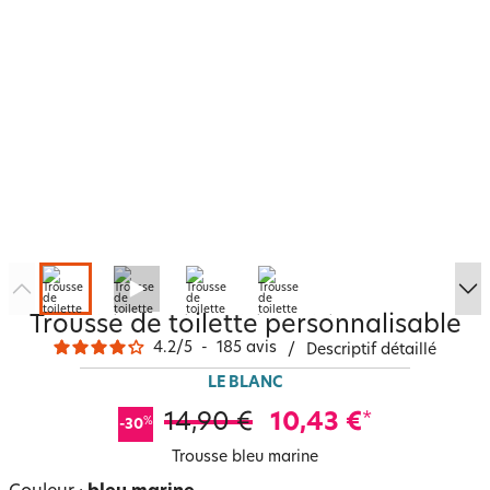
Trousse de toilette personnalisable
4.2
/
5
-
185
avis
/
Descriptif détaillé
LE BLANC
14,90 €
10,43 €
*
%
-30
Trousse bleu marine