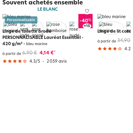
Souvent achetés ensemble
LE BLANC
%
-40
+
19
Linge de toilette brodé
Linge de lit coto
PERSONNALISABLE Lauréat Essentiel -
34,90 
à partir de
420 g/m²
-
bleu marine
4.2
/
6,90 €
4,14 €
*
à partir de
4.3
/
5
-
2 059
avis