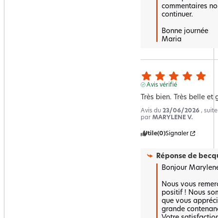
commentaires nou
continuer.  

Bonne journée 

Maria
Avis vérifié
Très bien. Très belle e
Avis du
23/06/2026
, suit
par
MARYLENE V.
Utile
(0)
Signaler
Réponse de
becqu
Bonjour Marylene ,
Nous vous remerci
positif ! Nous so
que vous apprécie
grande contenance
Votre satisfaction