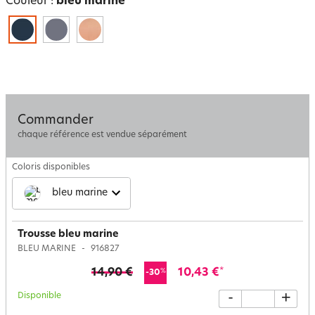
Couleur :
bleu marine
Commander
chaque référence est vendue séparément
Coloris disponibles
bleu marine
Trousse bleu marine
BLEU MARINE
916827
14,90 €
10,43 €
*
%
-30
Disponible
-
+