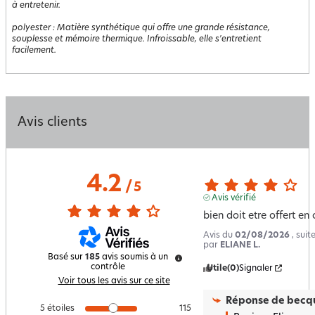
à entretenir.
polyester
:
Matière synthétique qui offre une grande résistance,
souplesse et mémoire thermique. Infroissable, elle s'entretient
facilement.
Avis clients
4.2
/
5
Avis vérifié
bien doit etre offert en
Avis du
02/08/2026
, sui
par
ELIANE L.
Basé sur
185
avis soumis à un
contrôle
Utile
(0)
Signaler
Voir tous les avis sur ce site
Réponse de
becqu
5
étoiles
115