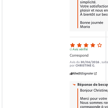
simplicité.  

Votre satisfaction
plaisir et nous en
À bientôt sur becq
Bonne journée 

Maria
Avis vérifié
Correspond
Avis du
30/06/2026
, sui
par
CHRISTINE G.
Utile
(0)
Signaler
Réponse de
becqu
Bonjour Christine,
Merci pour votre r
Nous sommes ravi
corresponde à vos