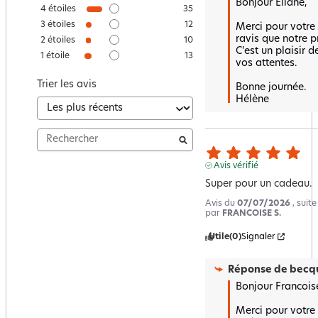
Bonjour Eliane,

4
étoiles
35
3
étoiles
12
Merci pour votre
ravis que notre pr
2
étoiles
10
C’est un plaisir d
1
étoile
13
vos attentes.

Trier les avis
Bonne journée.

Hélène
Avis vérifié
Super pour un cadeau.
Avis du
07/07/2026
, suit
par
FRANCOISE S.
Utile
(0)
Signaler
Réponse de
becqu
Bonjour Francoise
Merci pour votre