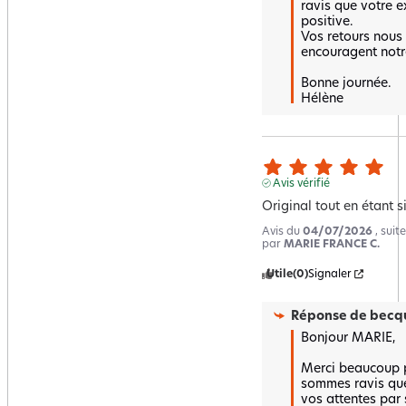
ravis que votre ex
positive.  

Vos retours nous f
encouragent notre
Bonne journée.

Hélène
Avis vérifié
Original tout en étant si
Avis du
04/07/2026
, sui
par
MARIE FRANCE C.
Utile
(0)
Signaler
Réponse de
becqu
Bonjour MARIE,

Merci beaucoup po
sommes ravis que 
vos attentes par s