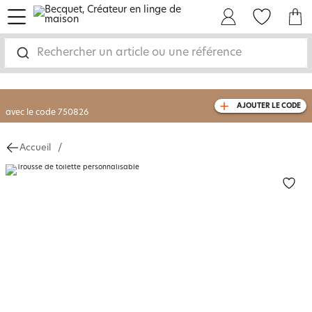
menu
Mon Compte
Mes Favoris
Mon panie
-30% sur votre commande
dès 2 articles
achetés
Rechercher un article ou une référence
livraison GRATUITE
dès 110€ d'achat
(1)
avec le code
750826
AJOUTER LE CODE
Accueil