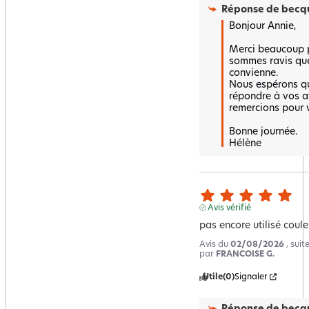
Réponse de
becqu
Bonjour Annie,

Merci beaucoup po
sommes ravis que
convienne.  

Nous espérons qu'
répondre à vos at
remercions pour v
Bonne journée.

Hélène
Avis vérifié
pas encore utilisé coul
Avis du
02/08/2026
, sui
par
FRANCOISE G.
Utile
(0)
Signaler