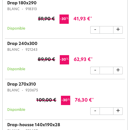
Drap 180x290
BLANC
918313
59,90 €
41,93 €
*
%
-30
Disponible
-
+
Drap 240x300
BLANC
921243
89,90 €
62,93 €
*
%
-30
Disponible
-
+
Drap 270x310
BLANC
920675
109,00 €
76,30 €
*
%
-30
Disponible
-
+
Drap-housse 140x190x28