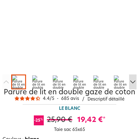
Parure de lit en double gaze de coton
4.4
/
5
-
685
avis
/
Descriptif détaillé
LE BLANC
25,90 €
19,42 €
*
%
-25
Taie sac 65x65