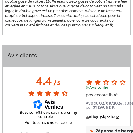
double gaze de coton
:
Étoffe reliant deux gazes de coton (matière fine
et légère en 100% coton). Alors que la gaze de coton est un tissu très
léger, la double gaze est un peu plus lourde et présente un très beau
drapé au bel aspect froissé. Très confortable, elle est idéale pour la
confection de langes ou vêtements, ou encore de couvre-lits ou
couvertures d'été fraîches et douces (à retrouver sur becquet.fr).
Avis clients
4.4
/
5
Avis vérifié
pas encore livré
Avis du
02/08/2026
, sui
par
SYLVAINE P.
Basé sur
685
avis soumis à un
contrôle
Utile
(0)
Signaler
Voir tous les avis sur ce site
Réponse de
becqu