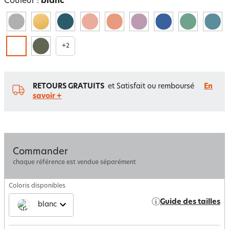
Couleur :
blanc
+
2
RETOURS GRATUITS
et Satisfait ou remboursé
En
savoir +
Commander
chaque référence est vendue séparément
Coloris disponibles
Guide des tailles
blanc