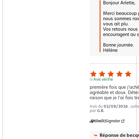
Bonjour Arlette,

Merci beaucoup p
nous sommes ravi
vous ait plu.

Vos retours nous f
encouragent au qu
Bonne journée.

Hélène
Avis vérifié
première fois que j'achè
agréable et doux. Détein
raison que je l'ai fais 
Avis du
02/08/2026
, sui
par
G.B.
Utile
(0)
Signaler
Réponse de
becqu