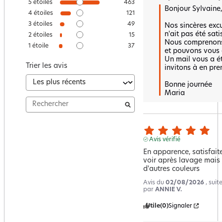
5
étoiles
463
Bonjour Sylvaine,

4
étoiles
121
3
étoiles
49
Nos sincères excu
n'ait pas été satis
2
étoiles
15
Nous comprenons
1
étoile
37
et pouvons vous ai
Un mail vous a é
Trier les avis
invitons à en pre
Bonne journée 

Maria
Avis vérifié
En apparence, satisfaite
voir après lavage mais 
d'autres couleurs
Avis du
02/08/2026
, sui
par
ANNIE V.
Utile
(0)
Signaler