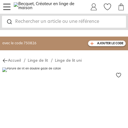
menu
Mon Compte
Mes Favoris
Mon panie
-30% sur votre commande
dès 2 articles
achetés
Rechercher un article ou une référence
livraison GRATUITE
dès 110€ d'achat
(1)
avec le code
750826
AJOUTER LE CODE
Accueil
Linge de lit
Linge de lit uni