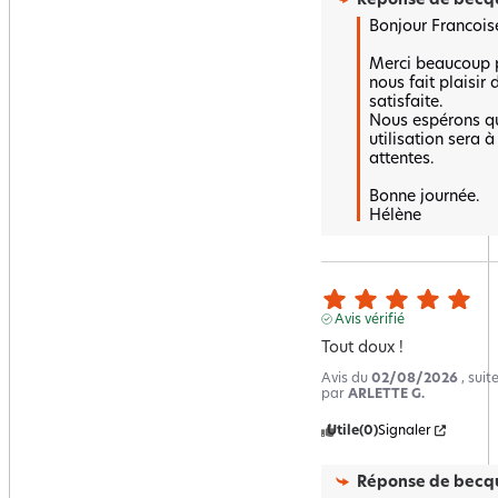
Réponse de
becqu
Bonjour Francoise
Merci beaucoup po
nous fait plaisir 
satisfaite.  

Nous espérons qu
utilisation sera à
attentes.  

Bonne journée.

Hélène
Avis vérifié
Tout doux !
Avis du
02/08/2026
, sui
par
ARLETTE G.
Utile
(0)
Signaler
Réponse de
becqu