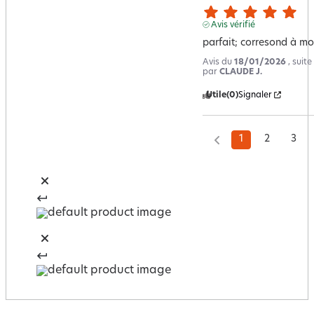
Avis vérifié
parfait; corresond à mo
Avis du
18/01/2026
, suit
par
CLAUDE J.
Utile
(0)
Signaler
1
2
3