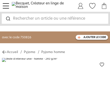
menu
Mon Compte
Mes Favoris
Mon panie
-30% sur votre commande
dès 2 articles
achetés
Rechercher un article ou une référence
livraison GRATUITE
dès 110€ d'achat
(1)
avec le code
750826
AJOUTER LE CODE
Accueil
Pyjama
Pyjama homme