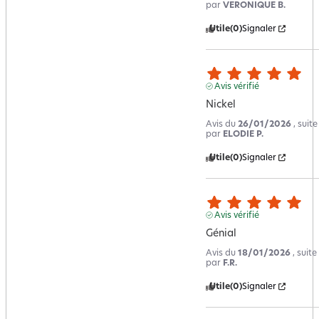
par
VERONIQUE B.
Utile
(0)
Signaler
Avis vérifié
Nickel
Avis du
26/01/2026
, suit
par
ELODIE P.
Utile
(0)
Signaler
Avis vérifié
Génial
Avis du
18/01/2026
, suit
par
F.R.
Utile
(0)
Signaler