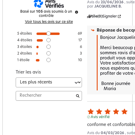
Avis du
23/06/2026
, suit
par
JACQUELINE B.
Basé sur
105
avis soumis à un
contrôle
Utile
(0)
Signaler
Voir tous les avis sur ce site
Réponse de
becqu
5
étoiles
69
Bonjour Jacqueline
4
étoiles
17
3
étoiles
6
Merci beaucoup p
sommes ravis d'a
2
étoiles
3
produit vous appo
1
étoile
10
Votre satisfaction
nous espérons qu
Trier les avis
profiter de votre 
 Bonne journée 

   Maria
Avis vérifié
conforme et confortabl
Avis du
04/03/2026
, sui