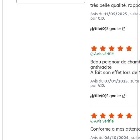
très belle qualité. rappo
Avis du
11/05/2025
, suit
par
C.D.
Utile
(0)
Signaler
Avis vérifié
Beau peignoir de chambr
anthracite 

À fait son effet lors de
Avis du
07/01/2025
, suit
par
V.D.
Utile
(0)
Signaler
Avis vérifié
Conforme a mes attent
Avis du
06/10/2024
, sui