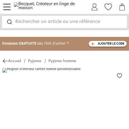
menu
Mon Compte
Mes Favoris
Mon panie
Rechercher un article ou une référence
-30% sur votre commande
dès 2 articles
achetés
livraison GRATUITE
dès 110€ d'achat
(1)
AJOUTER LE CODE
avec le code
750826
Accueil
Pyjama
Pyjama homme