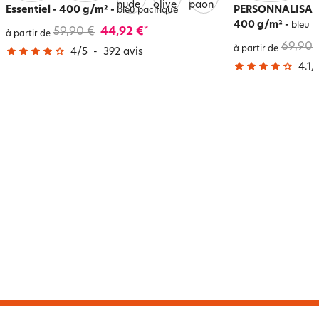
Essentiel - 400 g/m²
-
PERSONNALISABLE
bleu pacifique
400 g/m²
-
bleu p
59,90 €
44,92 €
*
à partir de
69,90 
à partir de
4
/
5
-
392
avis
4.1
/