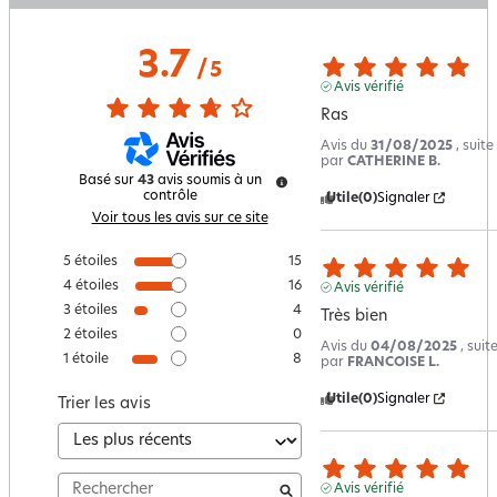
3.7
/
5
Avis vérifié
Ras
Avis du
31/08/2025
, suit
par
CATHERINE B.
Basé sur
43
avis soumis à un
contrôle
Utile
(0)
Signaler
Voir tous les avis sur ce site
5
étoiles
15
4
étoiles
16
Avis vérifié
3
étoiles
4
Très bien
2
étoiles
0
Avis du
04/08/2025
, sui
1
étoile
8
par
FRANCOISE L.
Utile
(0)
Signaler
Trier les avis
Avis vérifié