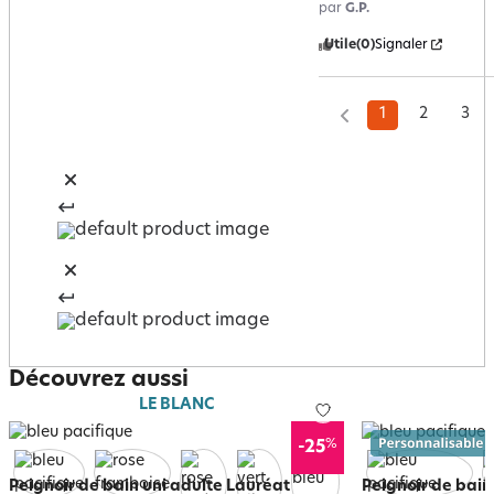
par
G.P.
Utile
(0)
Signaler
1
2
3
Découvrez aussi
LE BLANC
%
-25
Peignoir de bain uni adulte Lauréat
Peignoir de bain