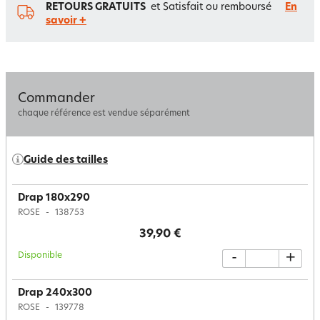
RETOURS GRATUITS
et Satisfait ou remboursé
En
savoir +
Commander
chaque référence est vendue séparément
Guide des tailles
Drap 180x290
ROSE
138753
39,90 €
Disponible
-
+
Drap 240x300
ROSE
139778