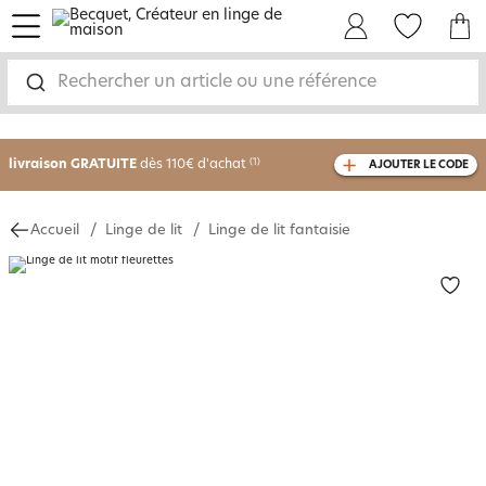
menu
Mon Compte
Mes Favoris
Mon panie
Rechercher un article ou une référence
-30% sur votre commande
dès 2 articles
achetés
livraison GRATUITE
dès 110€ d'achat
(1)
AJOUTER LE CODE
avec le code
750826
Accueil
Linge de lit
Linge de lit fantaisie