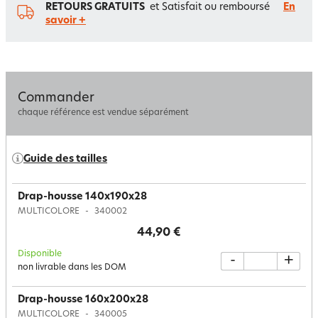
RETOURS GRATUITS
et Satisfait ou remboursé
En
savoir +
Commander
chaque référence est vendue séparément
Guide des tailles
Drap-housse 140x190x28
MULTICOLORE
340002
44,90 €
Disponible
-
+
non livrable dans les DOM
Drap-housse 160x200x28
MULTICOLORE
340005