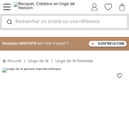
menu
Mon Compte
Mes Favoris
Mon panie
Rechercher un article ou une référence
-30% sur votre commande
dès 2 articles
achetés
livraison GRATUITE
dès 110€ d'achat
(1)
AJOUTER LE CODE
avec le code
750826
Accueil
Linge de lit
Linge de lit fantaisie