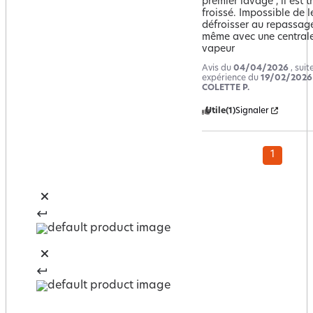
premier lavage , il est tr
froissé. Impossible de le
défroisser au repassage
même avec une centrale
vapeur
Avis du
04/04/2026
, suit
expérience du
19/02/2026
COLETTE P.
Utile
(1)
Signaler
1