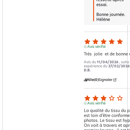
ressenti après 
essai.

Bonne journée.

Hélène
Avis vérifié
Très  jolie  et de bonne 
Avis du
11/04/2026
, suite
expérience du
27/02/2026
D.B.
Utile
(0)
Signaler
Avis vérifié
La qualité du tissu du p
est loin d’être conforme
photos. Le tissu est hype
On voit à travers et apr