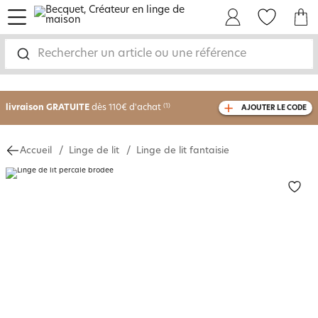
menu
Mon Compte
Mes Favoris
Mon panie
Rechercher un article ou une référence
-30% sur votre commande
dès 2 articles
achetés
livraison GRATUITE
dès 110€ d'achat
(1)
AJOUTER LE CODE
avec le code
750826
Accueil
Linge de lit
Linge de lit fantaisie