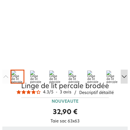
Linge de lit percale brodée
4.3
/
5
-
3
avis
/
Descriptif détaillé
NOUVEAUTÉ
32,90 €
Taie sac 63x63