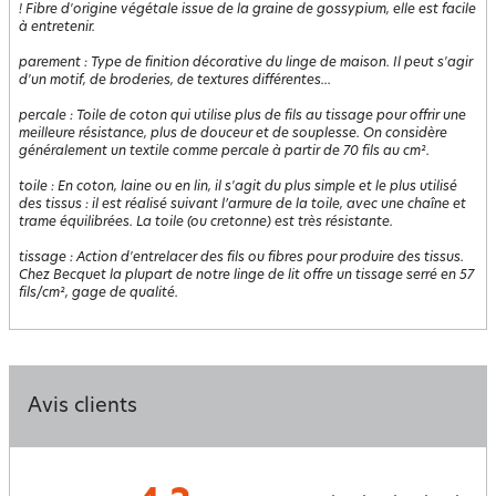
! Fibre d'origine végétale issue de la graine de gossypium, elle est facile
à entretenir.
parement
:
Type de finition décorative du linge de maison. Il peut s'agir
d'un motif, de broderies, de textures différentes...
percale
:
Toile de coton qui utilise plus de fils au tissage pour offrir une
meilleure résistance, plus de douceur et de souplesse. On considère
généralement un textile comme percale à partir de 70 fils au cm².
toile
:
En coton, laine ou en lin, il s'agit du plus simple et le plus utilisé
des tissus : il est réalisé suivant l’armure de la toile, avec une chaîne et
trame équilibrées. La toile (ou cretonne) est très résistante.
tissage
:
Action d'entrelacer des fils ou fibres pour produire des tissus.
Chez Becquet la plupart de notre linge de lit offre un tissage serré en 57
fils/cm², gage de qualité.
Avis clients