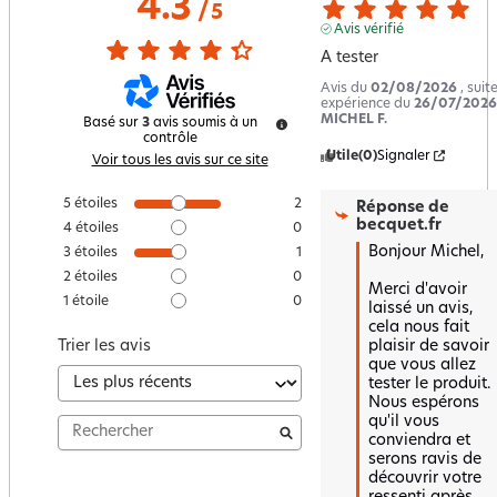
4.3
/
5
Avis vérifié
A tester
Avis du
02/08/2026
, suit
expérience du
26/07/2026
MICHEL F.
Basé sur
3
avis soumis à un
contrôle
Utile
(0)
Signaler
Voir tous les avis sur ce site
5
étoiles
2
Réponse de
becquet.fr
4
étoiles
0
Bonjour Michel,

3
étoiles
1
2
étoiles
0
Merci d'avoir 
1
étoile
0
laissé un avis, 
cela nous fait 
plaisir de savoir 
Trier les avis
que vous allez 
tester le produit.  

Nous espérons 
qu'il vous 
conviendra et 
serons ravis de 
découvrir votre 